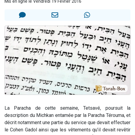
Mis en ligne le Vendredi 19 Février 2016
2 personnes viennent de nous rejoindre sur WhatsApp
2 nouvelles musiques dans Torah-Box Music
3 personnes viennent de nous rejoindre sur WhatsApp
8 personnes viennent de faire un don pour Tsédaka : pauvres d'Israel
2 personnes viennent de faire un don pour 1 Journée de Vacances Pour les Enfants
La Paracha de cette semaine, Tetsavé, poursuit la
description du Michkan entamée par la Paracha Térouma, et
décrit notamment une partie du service que devait effectuer
le Cohen Gadol ainsi que les vêtements qu’il devait revêtir