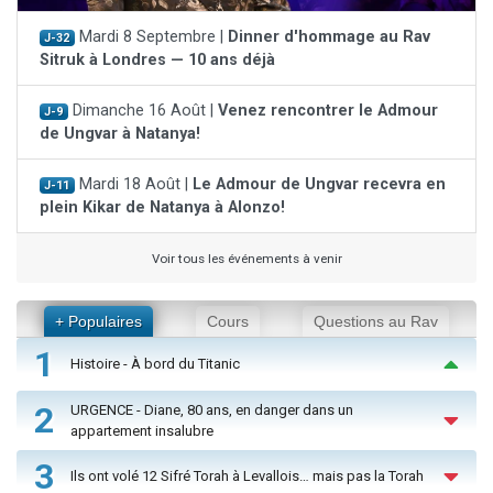
Mardi 8 Septembre |
Dinner d'hommage au Rav
J-32
Sitruk à Londres — 10 ans déjà
Dimanche 16 Août |
Venez rencontrer le Admour
J-9
de Ungvar à Natanya!
Mardi 18 Août |
Le Admour de Ungvar recevra en
J-11
plein Kikar de Natanya à Alonzo!
Voir tous les événements à venir
+ Populaires
Cours
Questions au Rav
1
Histoire - À bord du Titanic
2
URGENCE - Diane, 80 ans, en danger dans un
appartement insalubre
3
Ils ont volé 12 Sifré Torah à Levallois… mais pas la Torah