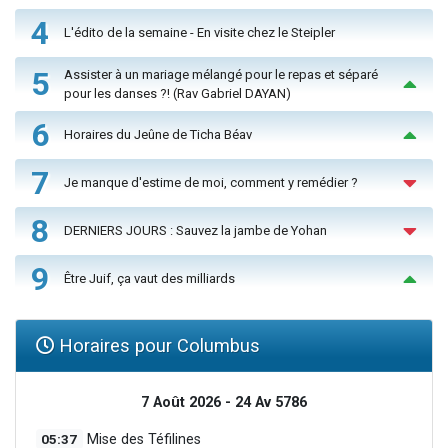
4
L'édito de la semaine - En visite chez le Steipler
5
Assister à un mariage mélangé pour le repas et séparé
pour les danses ?! (Rav Gabriel DAYAN)
6
Horaires du Jeûne de Ticha Béav
7
Je manque d'estime de moi, comment y remédier ?
8
DERNIERS JOURS : Sauvez la jambe de Yohan
9
Être Juif, ça vaut des milliards
Horaires pour Columbus
7 Août 2026 - 24 Av 5786
05:37
Mise des Téfilines