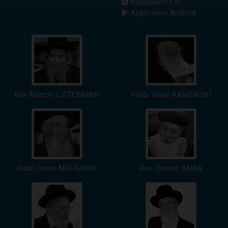
Application iOS
Application Android
Rav Aharon L. STEINMAN
Rabbi 'Haïm KANIEWSKI
Rabbi David ABI'HSSIRA
Rav Chlomo AMAR