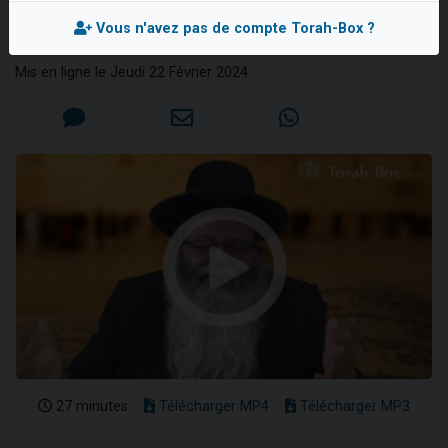
Ya'akov
Il reste 49 places pour étudier en groupe sur Zoom
Vous n'avez pas de compte Torah-Box ?
Rav Eliahou UZAN
Eva vient de donner son Maasser
Mis en ligne le Jeudi 22 Février 2024
4 personnes viennent de nous rejoindre sur WhatsApp
3 personnes viennent de nous rejoindre sur WhatsApp
3 personnes viennent de faire un don pour Événements Torah-Box
27 minutes
Télécharger MP4
Télécharger MP3