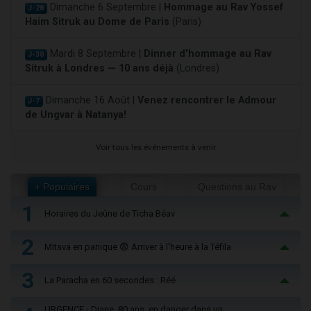
Dimanche 6 Septembre |
Hommage au Rav Yossef
J-28
Haim Sitruk au Dome de Paris
(Paris)
Mardi 8 Septembre |
Dinner d'hommage au Rav
J-30
Sitruk à Londres — 10 ans déjà
(Londres)
Dimanche 16 Août |
Venez rencontrer le Admour
J-7
de Ungvar à Natanya!
Voir tous les événements à venir
+ Populaires
Cours
Questions au Rav
1
Horaires du Jeûne de Ticha Béav
2
Mitsva en panique 😨 Arriver à l'heure à la Téfila
3
La Paracha en 60 secondes : Réé
URGENCE - Diane, 80 ans, en danger dans un