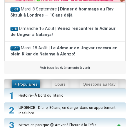
Mardi 8 Septembre |
Dinner d'hommage au Rav
J-31
Sitruk à Londres — 10 ans déjà
Dimanche 16 Août |
Venez rencontrer le Admour
J-8
de Ungvar à Natanya!
Mardi 18 Août |
Le Admour de Ungvar recevra en
J-10
plein Kikar de Natanya à Alonzo!
Voir tous les événements à venir
+ Populaires
Cours
Questions au Rav
1
Histoire - À bord du Titanic
2
URGENCE - Diane, 80 ans, en danger dans un appartement
insalubre
3
Mitsva en panique 😨 Arriver à l'heure à la Téfila