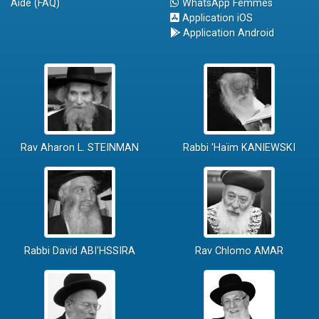
Aide (FAQ)
WhatsApp Femmes
Application iOS
Application Android
Rav Aharon L. STEINMAN
Rabbi 'Haïm KANIEWSKI
Rabbi David ABI'HSSIRA
Rav Chlomo AMAR