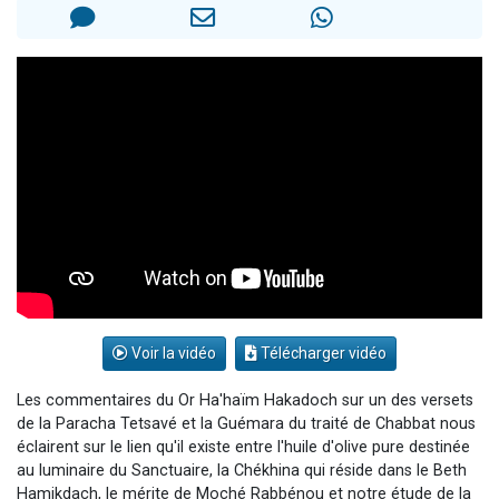
12 nouvelles musiques dans Torah-Box Music
3 personnes viennent de nous rejoindre sur WhatsApp
2 personnes viennent de nous rejoindre sur WhatsApp
2 personnes viennent de nous rejoindre sur WhatsApp
Voir la vidéo
Télécharger vidéo
Les commentaires du Or Ha'haïm Hakadoch sur un des versets
de la Paracha Tetsavé et la Guémara du traité de Chabbat nous
éclairent sur le lien qu'il existe entre l'huile d'olive pure destinée
au luminaire du Sanctuaire, la Chékhina qui réside dans le Beth
Hamikdach, le mérite de Moché Rabbénou et notre étude de la