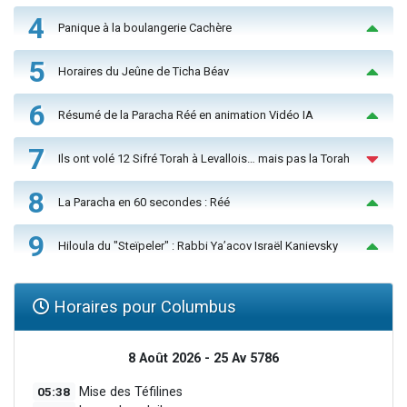
4
Panique à la boulangerie Cachère
5
Horaires du Jeûne de Ticha Béav
6
Résumé de la Paracha Réé en animation Vidéo IA
7
Ils ont volé 12 Sifré Torah à Levallois… mais pas la Torah
8
La Paracha en 60 secondes : Réé
9
Hiloula du "Steïpeler" : Rabbi Ya’acov Israël Kanievsky
Horaires pour Columbus
8 Août 2026 - 25 Av 5786
05:38
Mise des Téfilines