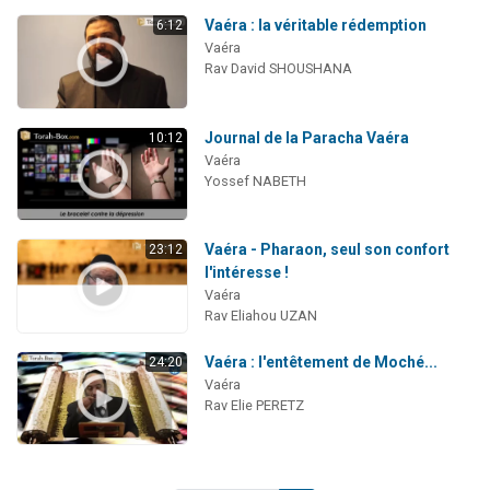
Vaéra : la véritable rédemption
6:12
Vaéra
Rav David SHOUSHANA
Journal de la Paracha Vaéra
10:12
Vaéra
Yossef NABETH
Vaéra - Pharaon, seul son confort
23:12
l'intéresse !
Vaéra
Rav Eliahou UZAN
Vaéra : l'entêtement de Moché...
24:20
Vaéra
Rav Elie PERETZ