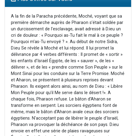
Il reste 49 places pour étudier en groupe sur Zoom
12 nouvelles musiques dans Torah-Box Music
A la fin de la Paracha précédente, Moché, voyant que sa
première démarche auprès de Pharaon s’était soldée par
3 personnes viennent de nous rejoindre sur WhatsApp
un durcissement de l’esclavage, avait adressé à D.ieu un
2 personnes viennent de nous rejoindre sur WhatsApp
cri de douleur : « Pourquoi as-Tu fait le mal à ce peuple ?
Pourquoi m’as-Tu envoyé ? ». Au début de notre Sidra,
2 personnes viennent de nous rejoindre sur WhatsApp
D.ieu Se révèle à Moché et lui répond. Il lui promet la
délivrance par 4 verbes différents : Il promet de « sortir »
les enfants d’Israël Égypte, de les « sauver », de les «
délivrer », et de les « prendre comme Son Peuple » sur le
Mont Sinaï pour les conduire sur la Terre Promise. Moché
et Aharon, se présentent à plusieurs reprises devant
Pharaon. Ils exigent alors ainsi, au nom de D.ieu : « Libère
Mon Peuple pour qu’il Me serve dans le désert !». A
chaque fois, Pharaon refuse. Le bâton d’Aharon se
transforme en serpent. Les sorciers égyptiens font de
même, mais le bâton d’Aharon avale ceux des sorciers
égyptiens. N’acceptant pas de libérer le peuple d’Israël,
Pharaon va provoquer la déchéance de son pays. D.ieu
envoie en effet une série de plaies ravageuses sur