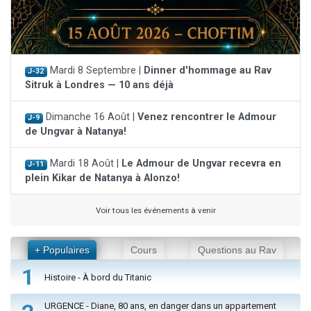
Mardi 8 Septembre |
Dinner d'hommage au Rav
J-32
Sitruk à Londres — 10 ans déjà
Dimanche 16 Août |
Venez rencontrer le Admour
J-9
de Ungvar à Natanya!
Mardi 18 Août |
Le Admour de Ungvar recevra en
J-11
plein Kikar de Natanya à Alonzo!
Voir tous les événements à venir
+ Populaires
Cours
Questions au Rav
1
Histoire - À bord du Titanic
URGENCE - Diane, 80 ans, en danger dans un appartement