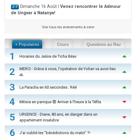
Dimanche 16 Août |
Venez rencontrer le Admour
J-7
de Ungvar à Natanya!
Voir tous les événements à venir
+ Populaires
Cours
Questions au Rav
1
Horaires du Jeûne de Ticha Béav
2
MERCI - Grâce à vous, l'opération de Yohan va avoir lieu
🙏
3
La Paracha en 60 secondes : Réé
4
Mitsva en panique 😨 Arriver à l'heure à la Téfila
5
URGENCE - Diane, 80 ans, en danger dans un
appartement insalubre
6
J'ai oublié les "bénédictions du matin" ?!