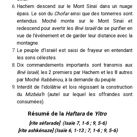
Hachem descend sur le Mont Sinaï dans un nuage
épais. Le son du
Chofar
ainsi que des tonnerres sont
entendus. Moché monte sur le Mont Sinaï et
redescend pour avertir les
Bné Israël
de se purifier en
vue de l'événement et de garder leur distance avec la
montagne.
Le peuple d’Israël est saisi de frayeur en entendant
les sons célestes.
Dix commandements importants sont transmis aux
Bné Israël
, les 2 premiers par Hachem et les 8 autres
par Moché
Rabbénou
, à la demande du peuple.
Interdit de l'idolâtrie et lois régissant la construction
du
Mizbéa’h
(autel sur lequel les offrandes sont
consumées).
Résumé de la
Haftara
de
Yitro
[rite séfarade] (Isaïe 7, 1-6 ; 9, 5-6)
[rite ashkénaze] (Isaïe 6, 1-13 ; 7, 1-6 ; 9, 5-6)