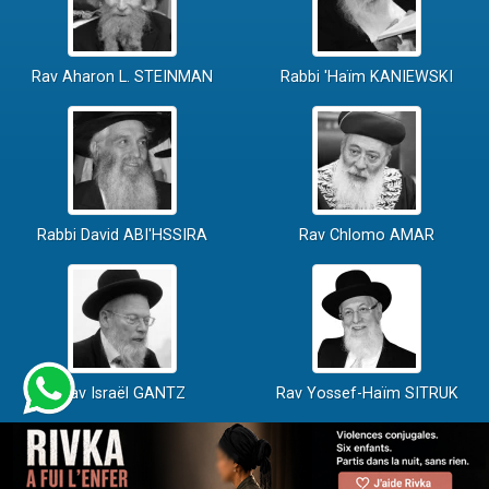
Rav Aharon L. STEINMAN
Rabbi 'Haïm KANIEWSKI
Rabbi David ABI'HSSIRA
Rav Chlomo AMAR
Rav Israël GANTZ
Rav Yossef-Haïm SITRUK