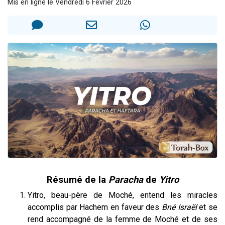
Mis en ligne le Vendredi 6 Février 2026
17 personnes viennent de demander une bénédiction
4 personnes viennent de nous rejoindre sur WhatsApp
Il reste 49 places pour étudier en groupe sur Zoom
Eva vient de donner son Maasser
Eli vient de donner son Maasser
Résumé de la
Paracha
de
Yitro
Yitro, beau-père de Moché, entend les miracles
accomplis par Hachem en faveur des
Bné Israël
et se
rend accompagné de la femme de Moché et de ses