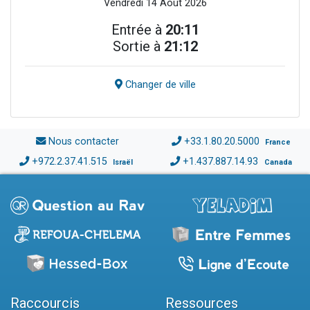
Vendredi 14 Août 2026
Entrée à
20:11
Sortie à
21:12
Changer de ville
Nous contacter
+33.1.80.20.5000
France
+972.2.37.41.515
+1.437.887.14.93
Israël
Canada
Raccourcis
Ressources