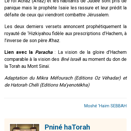
Le roi Achaz (A’haz) et les habitants de Judée sont pris de
panique mais le prophète Isaïe les rassure et leur prédit la
défaite de ceux qui viendront combattre Jérusalem.
Les deux derniers versets annoncent prophétiquement la
royauté de ‘Hizkiyahou fidèle aux prescriptions d’Hachem, à
l’inverse de son père A’haz.
Lien avec la
Paracha
: La vision de la gloire d’Hachem
comparable à la vision des
Bné Israë
l au moment du don de
la Torah au Mont Sinaï.
Adaptation du Mikra Méfourach (Editions Oz Véhadar) et
de Hatorah Chéli (Editions Ma’yenotékha)
Moshé 'Haïm SEBBAH
Pniné haTorah