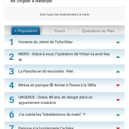
de Ungvar à Natanya!
Voir tous les événements à venir
+ Populaires
Cours
Questions au Rav
1
Horaires du Jeûne de Ticha Béav
2
MERCI - Grâce à vous, l'opération de Yohan va avoir lieu
🙏
3
La Paracha en 60 secondes : Réé
4
Mitsva en panique 😨 Arriver à l'heure à la Téfila
5
URGENCE - Diane, 80 ans, en danger dans un
appartement insalubre
6
J'ai oublié les "bénédictions du matin" ?!
7
Panique à la boulangerie Cachère