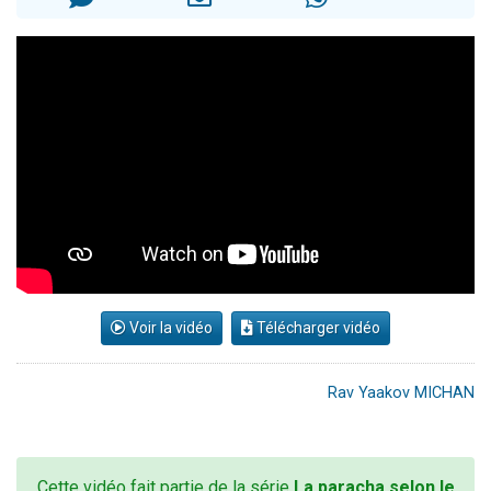
17 personnes viennent de demander une bénédiction
4 personnes viennent de nous rejoindre sur WhatsApp
Il reste 49 places pour étudier en groupe sur Zoom
Eva vient de donner son Maasser
Eli vient de donner son Maasser
Voir la vidéo
Télécharger vidéo
Rav Yaakov MICHAN
Cette vidéo fait partie de la série
La paracha selon le