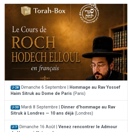
Dimanche 6 Septembre |
Hommage au Rav Yossef
J-28
Haim Sitruk au Dome de Paris
(Paris)
Mardi 8 Septembre |
Dinner d'hommage au Rav
J-30
Sitruk à Londres — 10 ans déjà
(Londres)
Dimanche 16 Août |
Venez rencontrer le Admour
J-7