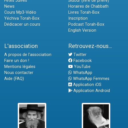
Fêtes Juives
Sidour (livre de prière)
News
Horaires de Chabbath
Cours Mp3-Vidéo
Livres Torah-Box
Yéchiva Torah-Box
Inscription
Dédicacer un cours
Podcast Torah-Box
English Version
L'association
Retrouvez-nous...
A propos de l'association
Twitter
Faire un don !
Facebook
Mentions légales
YouTube
Nous contacter
WhatsApp
Aide (FAQ)
WhatsApp Femmes
Application iOS
Application Android