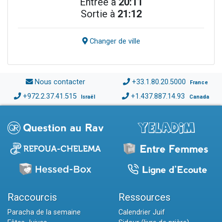
Entrée à
20:11
Sortie à
21:12
Changer de ville
Nous contacter
+33.1.80.20.5000
France
+972.2.37.41.515
+1.437.887.14.93
Israël
Canada
Raccourcis
Ressources
Paracha de la semaine
Calendrier Juif