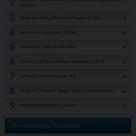
2
insalubre
3
Mitsva en panique 😨 Arriver à l'heure à la Téfila
4
Panique à la boulangerie Cachère
5
Horaires du Jeûne de Ticha Béav
6
Résumé de la Paracha Réé en animation Vidéo IA
7
La Paracha en 60 secondes : Réé
8
Hiloula du "Steïpeler" : Rabbi Ya’acov Israël Kanievsky
9
Avaler son propre sang, permis ?
Horaires pour Columbus