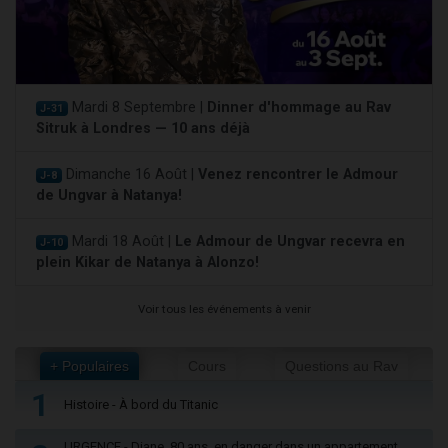
Mardi 8 Septembre |
Dinner d'hommage au Rav
J-31
Sitruk à Londres — 10 ans déjà
Dimanche 16 Août |
Venez rencontrer le Admour
J-8
de Ungvar à Natanya!
Mardi 18 Août |
Le Admour de Ungvar recevra en
J-10
plein Kikar de Natanya à Alonzo!
Voir tous les événements à venir
+ Populaires
Cours
Questions au Rav
1
Histoire - À bord du Titanic
URGENCE - Diane, 80 ans, en danger dans un appartement