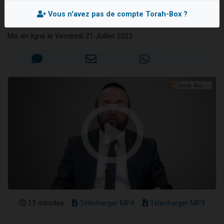
tous
13 personnes viennent de demander une bénédiction
Vous n'avez pas de compte Torah-Box ?
Rav Yonathan BENTOLILA
30 personnes viennent de faire un don pour Sauvez la jambe de Yohan
Mis en ligne le Vendredi 21 Juillet 2023
Il reste 49 places pour étudier en groupe sur Zoom
12 nouvelles musiques dans Torah-Box Music
29 personnes viennent de demander une bénédiction
13 minutes
Télécharger MP4
Télécharger MP3