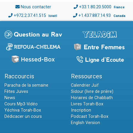
Nous contacter
+33.1.80.20.5000
France
+972.2.37.41.515
+1.437.887.14.93
Israël
Canada
Raccourcis
Ressources
Paracha de la semaine
Calendrier Juif
Fêtes Juives
Sidour (livre de prière)
News
Horaires de Chabbath
Cours Mp3-Vidéo
Livres Torah-Box
Yéchiva Torah-Box
Inscription
Dédicacer un cours
Podcast Torah-Box
English Version