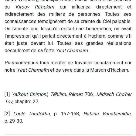
du
Kirouv
Ré’hokim
qui influença directement et
indirectement des milliers de personnes. Toutes ses
connaissances témoignèrent de sa crainte du Ciel palpable.
On raconte que lorsqu’il récitait une bénédiction, on avait
l’impression qu’il parlait directement à Hachem, comme s’Il
était juste devant lui. Toutes ses grandes réalisations
découlèrent de sa forte
Yirat Chamaïm
.
Puissions-nous tous mériter de travailler constamment sur
notre
Yirat Chamaïm
et de vivre dans la Maison d’Hachem.
[1]
Yalkout Chimoni
,
Téhilim, Rémez
706 ;
Midrach Cho’her
Tov
, chapitre 27.
[2]
Loulé Toratékha
, p. 167-168,
Habina Vahabérakha
,
p. 29-30.