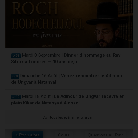
Mardi 8 Septembre |
Dinner d'hommage au Rav
J-31
Sitruk à Londres — 10 ans déjà
Dimanche 16 Août |
Venez rencontrer le Admour
J-8
de Ungvar à Natanya!
Mardi 18 Août |
Le Admour de Ungvar recevra en
J-10
plein Kikar de Natanya à Alonzo!
Voir tous les événements à venir
+ Populaires
Cours
Questions au Rav