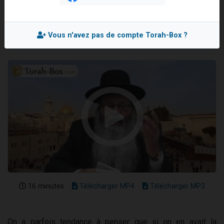
Rav Eliahou UZAN
13 personnes viennent de demander une bénédiction
Mis en ligne le Lundi 18 Septembre 2017
30 personnes viennent de faire un don pour Sauvez la jambe de Yohan
Vous n'avez pas de compte Torah-Box ?
Il reste 49 places pour étudier en groupe sur Zoom
12 nouvelles musiques dans Torah-Box Music
29 personnes viennent de demander une bénédiction
16 minutes
Télécharger MP4
Télécharger MP3
On a parfois tendance à penser que si on en avait la