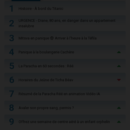
1
Histoire - À bord du Titanic
2
URGENCE - Diane, 80 ans, en danger dans un appartement
insalubre
3
Mitsva en panique 😨 Arriver à l'heure à la Téfila
4
Panique à la boulangerie Cachère
5
La Paracha en 60 secondes : Réé
6
Horaires du Jeûne de Ticha Béav
7
Résumé de la Paracha Réé en animation Vidéo IA
8
Avaler son propre sang, permis ?
9
Offrez une semaine de centre aéré à un enfant orphelin