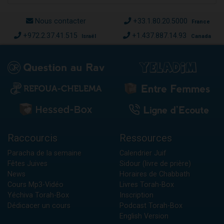
Nous contacter
+33.1.80.20.5000
France
+972.2.37.41.515
+1.437.887.14.93
Israël
Canada
Raccourcis
Ressources
Paracha de la semaine
Calendrier Juif
Fêtes Juives
Sidour (livre de prière)
News
Horaires de Chabbath
Cours Mp3-Vidéo
Livres Torah-Box
Yéchiva Torah-Box
Inscription
Dédicacer un cours
Podcast Torah-Box
English Version