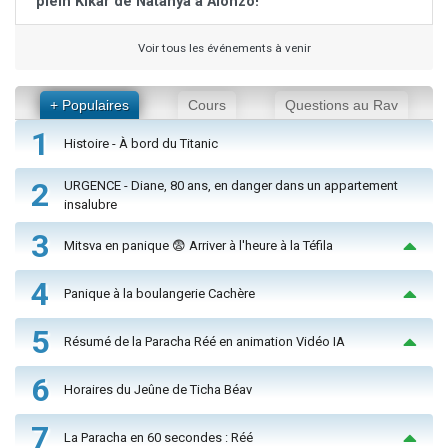
plein Kikar de Natanya à Alonzo!
Voir tous les événements à venir
+ Populaires
Cours
Questions au Rav
1
Histoire - À bord du Titanic
2
URGENCE - Diane, 80 ans, en danger dans un appartement
insalubre
3
Mitsva en panique 😨 Arriver à l'heure à la Téfila
4
Panique à la boulangerie Cachère
5
Résumé de la Paracha Réé en animation Vidéo IA
6
Horaires du Jeûne de Ticha Béav
7
La Paracha en 60 secondes : Réé