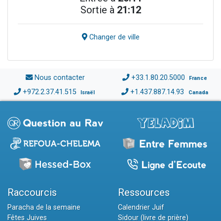
Sortie à
21:12
Changer de ville
Nous contacter
+33.1.80.20.5000
France
+972.2.37.41.515
+1.437.887.14.93
Israël
Canada
Raccourcis
Ressources
Paracha de la semaine
Calendrier Juif
Fêtes Juives
Sidour (livre de prière)