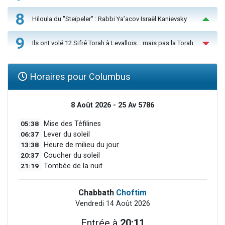
8
Hiloula du "Steïpeler" : Rabbi Ya’acov Israël Kanievsky
9
Ils ont volé 12 Sifré Torah à Levallois… mais pas la Torah
Horaires pour Columbus
8 Août 2026 - 25 Av 5786
05:38
Mise des Téfilines
06:37
Lever du soleil
13:38
Heure de milieu du jour
20:37
Coucher du soleil
21:19
Tombée de la nuit
Chabbath
Choftim
Vendredi 14 Août 2026
Entrée à
20:11