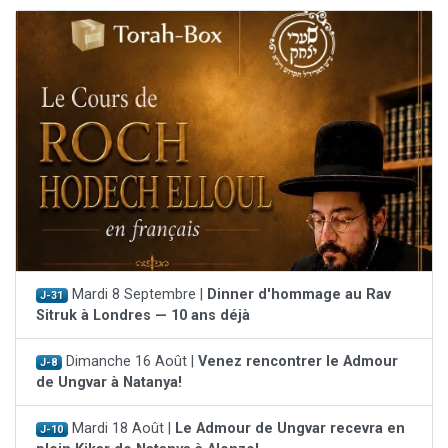
Mardi 8 Septembre |
Dinner d'hommage au Rav
J-31
Sitruk à Londres — 10 ans déjà
Dimanche 16 Août |
Venez rencontrer le Admour
J-8
de Ungvar à Natanya!
Mardi 18 Août |
Le Admour de Ungvar recevra en
J-10