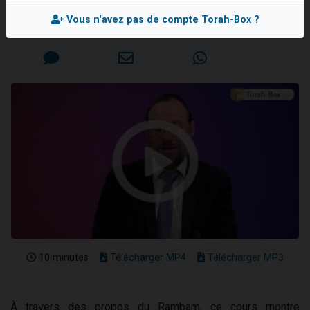
Rav Aharon BRAND
13 personnes viennent de demander une bénédiction
Vous n'avez pas de compte Torah-Box ?
Mis en ligne le Jeudi 19 Septembre 2024
30 personnes viennent de faire un don pour Sauvez la jambe de Yohan
Il reste 49 places pour étudier en groupe sur Zoom
12 nouvelles musiques dans Torah-Box Music
29 personnes viennent de demander une bénédiction
10 minutes
Télécharger MP4
Télécharger MP3
À travers des propos du Rambam, ce cours montre