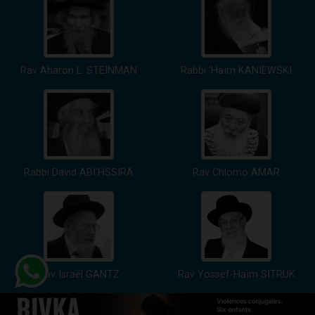
Rav Aharon L. STEINMAN
Rabbi 'Haïm KANIEWSKI
Rabbi David ABI'HSSIRA
Rav Chlomo AMAR
Rav Israël GANTZ
Rav Yossef-Haïm SITRUK