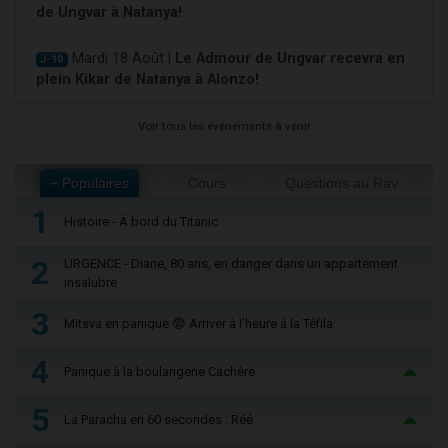
de Ungvar à Natanya!
Mardi 18 Août |
Le Admour de Ungvar recevra en
J-10
plein Kikar de Natanya à Alonzo!
Voir tous les événements à venir
+ Populaires
Cours
Questions au Rav
1
Histoire - À bord du Titanic
2
URGENCE - Diane, 80 ans, en danger dans un appartement
insalubre
3
Mitsva en panique 😨 Arriver à l'heure à la Téfila
4
Panique à la boulangerie Cachère
5
La Paracha en 60 secondes : Réé