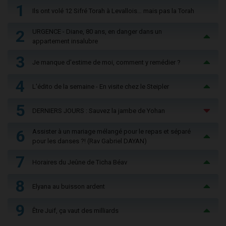
1
Ils ont volé 12 Sifré Torah à Levallois… mais pas la Torah
2
URGENCE - Diane, 80 ans, en danger dans un
appartement insalubre
3
Je manque d'estime de moi, comment y remédier ?
4
L'édito de la semaine - En visite chez le Steipler
5
DERNIERS JOURS : Sauvez la jambe de Yohan
6
Assister à un mariage mélangé pour le repas et séparé
pour les danses ?! (Rav Gabriel DAYAN)
7
Horaires du Jeûne de Ticha Béav
8
Elyana au buisson ardent
9
Être Juif, ça vaut des milliards