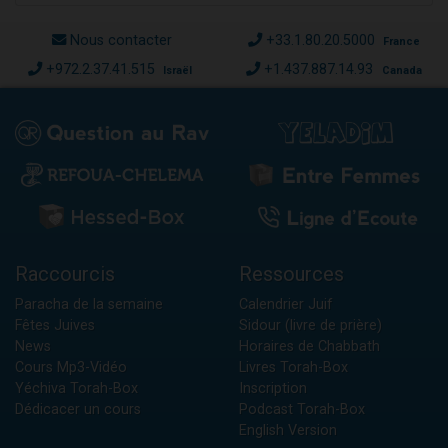
Nous contacter
+33.1.80.20.5000
France
+972.2.37.41.515
+1.437.887.14.93
Israël
Canada
Raccourcis
Ressources
Paracha de la semaine
Calendrier Juif
Fêtes Juives
Sidour (livre de prière)
News
Horaires de Chabbath
Cours Mp3-Vidéo
Livres Torah-Box
Yéchiva Torah-Box
Inscription
Dédicacer un cours
Podcast Torah-Box
English Version