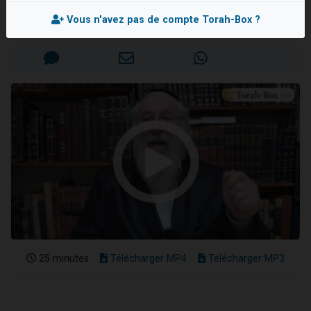
Rav Moché KAUFMANN
10 personnes viennent de demander une bénédiction
Vous n'avez pas de compte Torah-Box ?
Mis en ligne le Mardi 25 Août 2020
Il reste 49 places pour étudier en groupe sur Zoom
2 personnes viennent de nous rejoindre sur WhatsApp
13 personnes viennent de demander une bénédiction
Il reste 49 places pour étudier en groupe sur Zoom
25 minutes
Télécharger MP4
Télécharger MP3