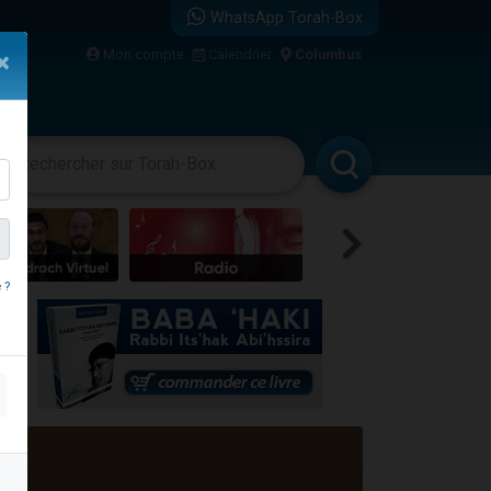
WhatsApp Torah-Box
Mon compte
Calendrier
Columbus
×
bre
vertissements
Livres
Rabbanim
 ?