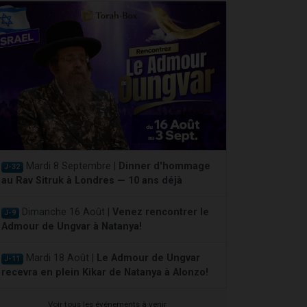
Mardi 8 Septembre |
Dinner d'hommage
J-32
au Rav Sitruk à Londres — 10 ans déjà
Dimanche 16 Août |
Venez rencontrer le
J-9
Admour de Ungvar à Natanya!
Mardi 18 Août |
Le Admour de Ungvar
J-11
recevra en plein Kikar de Natanya à Alonzo!
Voir tous les événements à venir