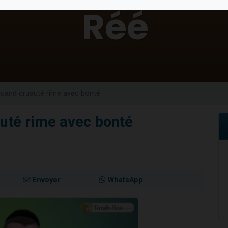
viennent de nous rejoindre sur WhatsApp
les musiques dans Torah-Box Music
viennent de nous rejoindre sur WhatsApp
es viennent de faire un don pour Tsédaka : pauvres d'Israel
es viennent de faire un don pour 1 Journée de Vacances Pour les Enfants
Quand cruauté rime avec bonté
uté rime avec bonté
Envoyer
WhatsApp