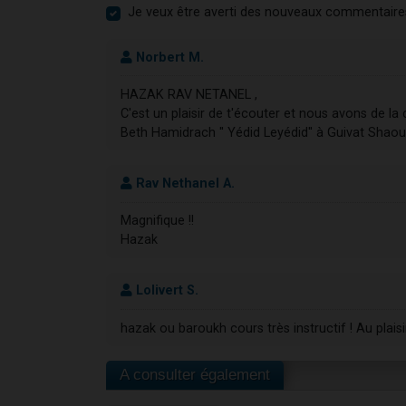
Je veux être averti des nouveaux commentaire
Norbert M.
HAZAK RAV NETANEL ,
C'est un plaisir de t'écouter et nous avons de l
Beth Hamidrach '' Yédid Leyédid'' à Guivat Shaoul
Rav Nethanel A.
Magnifique !!
Hazak
Lolivert S.
hazak ou baroukh cours très instructif ! Au plais
A consulter également