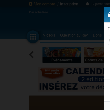
Mon compte
/
Inscription
17 personnes
4 personnes 
Paracha Réé
Il reste 
23 person
E
Eva vient de
Vidéos
Question au Rav
Dons
F
4 personnes 
3 personnes 
3 personn
Odaya vient 
13 personnes
2 personnes 
30 perso
12 nouve
Il reste 
3 personnes 