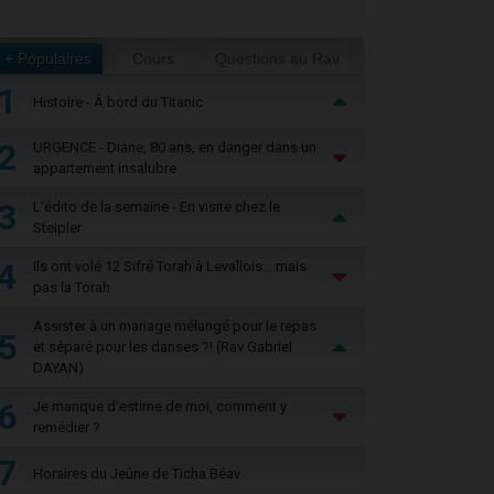
+ Populaires
Cours
Questions au Rav
1
Histoire - À bord du Titanic
2
URGENCE - Diane, 80 ans, en danger dans un
appartement insalubre
3
L'édito de la semaine - En visite chez le
Steipler
4
Ils ont volé 12 Sifré Torah à Levallois… mais
pas la Torah
Assister à un mariage mélangé pour le repas
5
et séparé pour les danses ?! (Rav Gabriel
DAYAN)
6
Je manque d'estime de moi, comment y
remédier ?
7
Horaires du Jeûne de Ticha Béav