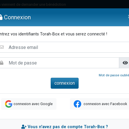
 viennent de demander une bénédiction
viennent de nous rejoindre sur WhatsApp
Connexion
49 places pour étudier en groupe sur Zoom
nes viennent de faire un don pour Diane, 80 ans, dans un appartement insalu
ntrez vos identifiants Torah-Box et vous serez connecté !
 donner son Maasser
emmes
Enfants
Etude sur Texte
Musique
Paracha
Di
viennent de nous rejoindre sur WhatsApp
viennent de nous rejoindre sur WhatsApp
es viennent de faire un don pour 5 jours de vacances aux Orphelins
de donner son Maasser
Mot de passe oublié
 viennent de demander une bénédiction
viennent de nous rejoindre sur WhatsApp
nnes viennent de faire un don pour Sauvez la jambe de Yohan
connexion avec Google
connexion avec Facebook
lles musiques dans Torah-Box Music
49 places pour étudier en groupe sur Zoom
viennent de nous rejoindre sur WhatsApp
Vous n'avez pas de compte Torah-Box ?