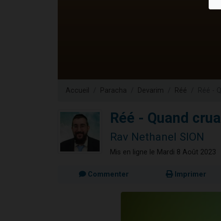
2 personnes 
2 nouvel
3 personnes 
8 personn
2 personn
Accueil
Paracha
Devarim
Réé
Réé - 
Réé - Quand crua
Rav Nethanel SION
Mis en ligne le Mardi 8 Août 2023
Commenter
Imprimer