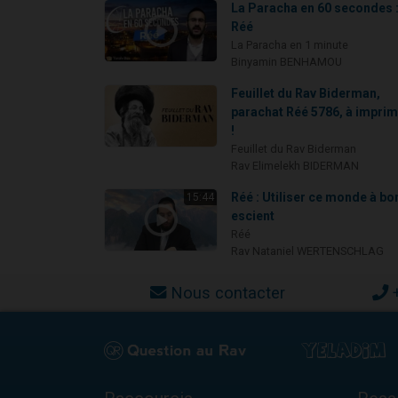
La Paracha en 60 secondes 
Réé
La Paracha en 1 minute
Binyamin BENHAMOU
Feuillet du Rav Biderman,
parachat Réé 5786, à impri
!
Feuillet du Rav Biderman
Rav Elimelekh BIDERMAN
Réé : Utiliser ce monde à bo
15:44
escient
Réé
Rav Nataniel WERTENSCHLAG
Nous contacter