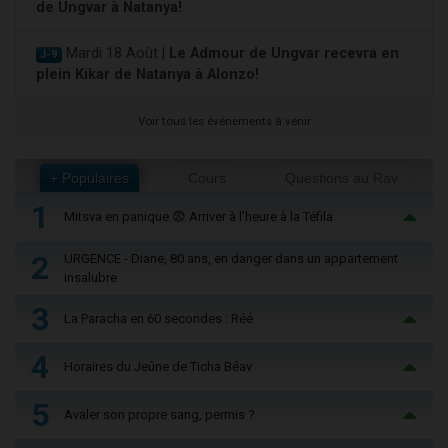
de Ungvar à Natanya!
Mardi 18 Août |
Le Admour de Ungvar recevra en
J-9
plein Kikar de Natanya à Alonzo!
Voir tous les événements à venir
+ Populaires
Cours
Questions au Rav
1
Mitsva en panique 😨 Arriver à l'heure à la Téfila
2
URGENCE - Diane, 80 ans, en danger dans un appartement
insalubre
3
La Paracha en 60 secondes : Réé
4
Horaires du Jeûne de Ticha Béav
5
Avaler son propre sang, permis ?