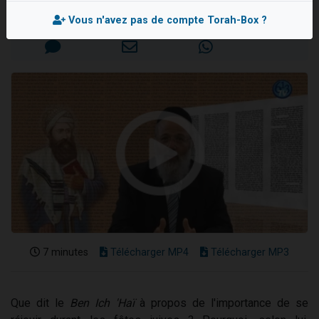
2 personnes viennent de nous rejoindre sur WhatsApp
Mis en ligne le Vendredi 10 Août 2018
Vous n'avez pas de compte Torah-Box ?
13 personnes viennent de demander une bénédiction
Il reste 49 places pour étudier en groupe sur Zoom
12 nouvelles musiques dans Torah-Box Music
2 personnes viennent de nous rejoindre sur WhatsApp
7 minutes
Télécharger MP4
Télécharger MP3
Que dit le
Ben Ich 'Haï
à propos de l'importance de se