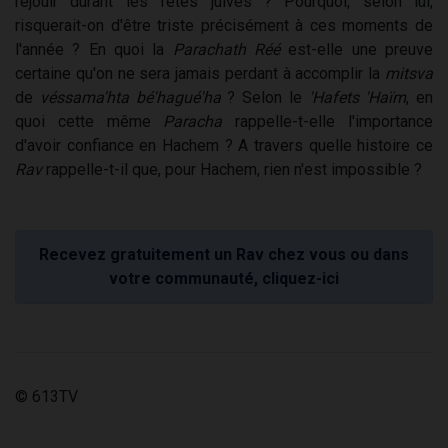
réjouir durant les fêtes juives ? Pourquoi, selon lui,
risquerait-on d'être triste précisément à ces moments de
l'année ? En quoi la
Parachath Réé
est-elle une preuve
certaine qu'on ne sera jamais perdant à accomplir la
mitsva
de
véssama'hta bé'hagué'ha
? Selon le
'Hafets 'Haïm
, en
quoi cette même
Paracha
rappelle-t-elle l'importance
d'avoir confiance en Hachem ? A travers quelle histoire ce
Rav
rappelle-t-il que, pour Hachem, rien n'est impossible ?
Recevez gratuitement un Rav chez vous ou dans
votre communauté, cliquez-ici
© 613TV