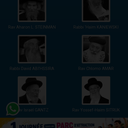
Rav Aharon L. STEINMAN
Rabbi 'Haïm KANIEWSKI
Rabbi David ABI'HSSIRA
Rav Chlomo AMAR
Rav Israël GANTZ
Rav Yossef-Haïm SITRUK