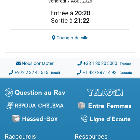
Vendredi 7 Août 2026
Entrée à
20:20
Sortie à
21:22
Changer de ville
Nous contacter
+33.1.80.20.5000
France
+972.2.37.41.515
+1.437.887.14.93
Israël
Canada
Raccourcis
Ressources