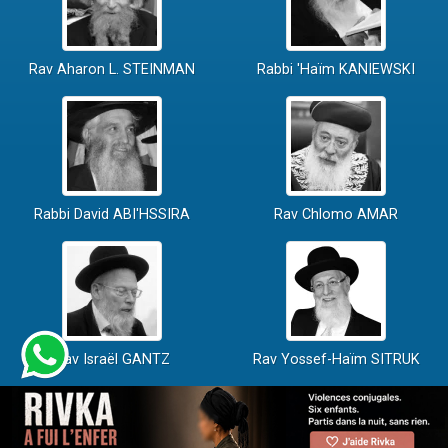
Rav Aharon L. STEINMAN
Rabbi 'Haïm KANIEWSKI
Rabbi David ABI'HSSIRA
Rav Chlomo AMAR
Rav Israël GANTZ
Rav Yossef-Haïm SITRUK