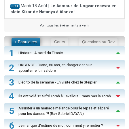
Mardi 18 Août |
Le Admour de Ungvar recevra en
J-11
plein Kikar de Natanya à Alonzo!
Voir tous les événements à venir
+ Populaires
Cours
Questions au Rav
1
Histoire - À bord du Titanic
2
URGENCE - Diane, 80 ans, en danger dans un
appartement insalubre
3
L'édito de la semaine - En visite chez le Steipler
4
Ils ont volé 12 Sifré Torah à Levallois… mais pas la Torah
5
Assister à un mariage mélangé pour le repas et séparé
pour les danses ?! (Rav Gabriel DAYAN)
6
Je manque d'estime de moi, comment y remédier ?