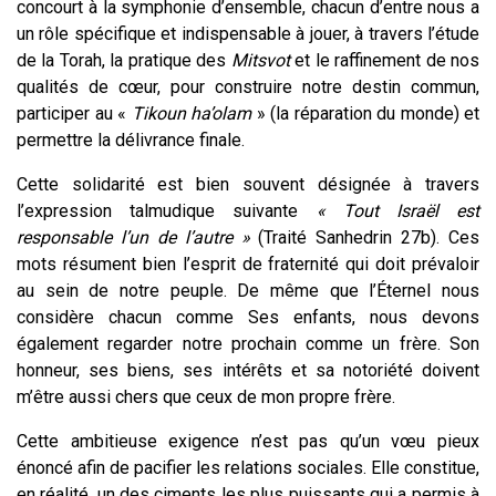
concourt à la symphonie d’ensemble, chacun d’entre nous a
un rôle spécifique et indispensable à jouer, à travers l’étude
de la Torah, la pratique des
Mitsvot
et le raffinement de nos
qualités de cœur, pour construire notre destin commun,
participer au «
Tikoun ha’olam
» (la réparation du monde) et
permettre la délivrance finale.
Cette solidarité est bien souvent désignée à travers
l’expression talmudique suivante
« Tout Israël est
responsable l’un de l’autre »
(Traité Sanhedrin 27b). Ces
mots résument bien l’esprit de fraternité qui doit prévaloir
au sein de notre peuple. De même que l’Éternel nous
considère chacun comme Ses enfants, nous devons
également regarder notre prochain comme un frère. Son
honneur, ses biens, ses intérêts et sa notoriété doivent
m’être aussi chers que ceux de mon propre frère.
Cette ambitieuse exigence n’est pas qu’un vœu pieux
énoncé afin de pacifier les relations sociales. Elle constitue,
en réalité, un des ciments les plus puissants qui a permis à