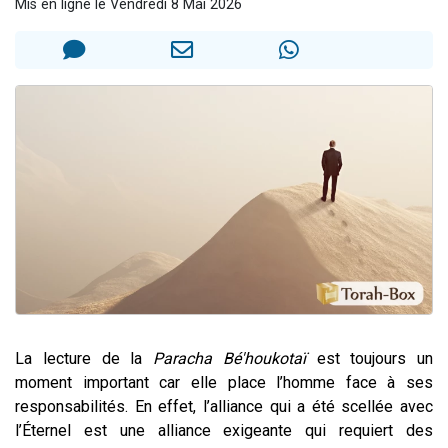
Mis en ligne le Vendredi 8 Mai 2026
3 personnes viennent de nous rejoindre sur WhatsApp
2 nouvelles musiques dans Torah-Box Music
8 personnes viennent de faire un don pour Tsédaka : pauvres d'Israel
Nouvelle émission radio : Visions de grandeur n°104 : Le Chabbath et le Birkat Hamazone à travers le temps
4 personnes viennent de nous rejoindre sur WhatsApp
La lecture de la
Paracha Bé'houkotaï
est toujours un
moment important car elle place l’homme face à ses
responsabilités. En effet, l’alliance qui a été scellée avec
l’Éternel est une alliance exigeante qui requiert des