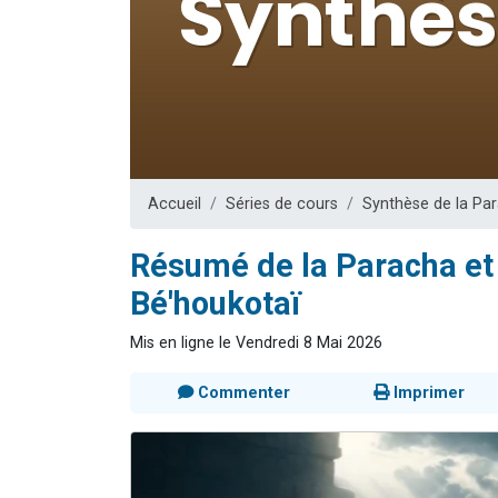
6 personn
2 personn
10 personnes
Il reste 
2 personnes 
Accueil
Séries de cours
Synthèse de la Par
Résumé de la Paracha et 
Bé'houkotaï
Mis en ligne le Vendredi 8 Mai 2026
Commenter
Imprimer