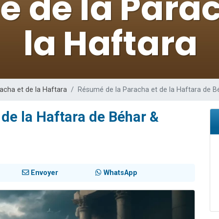
es viennent de faire un don pour 5 enfants déjà orphelins risquent de perdre
es viennent de faire un don pour Reloger Rivka, 6 enfants, victime de violences
 viennent de demander une bénédiction
49 places pour étudier en groupe sur Zoom
viennent de nous rejoindre sur WhatsApp
acha et de la Haftara
Résumé de la Paracha et de la Haftara de B
de la Haftara de Béhar &
Envoyer
WhatsApp