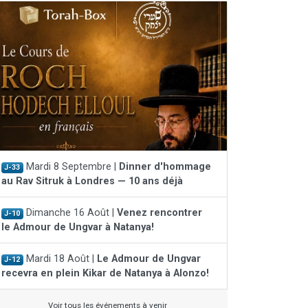
Mardi 8 Septembre |
Dinner d'hommage
J-33
au Rav Sitruk à Londres — 10 ans déjà
Dimanche 16 Août |
Venez rencontrer
J-10
le Admour de Ungvar à Natanya!
Mardi 18 Août |
Le Admour de Ungvar
J-12
recevra en plein Kikar de Natanya à Alonzo!
Voir tous les événements à venir