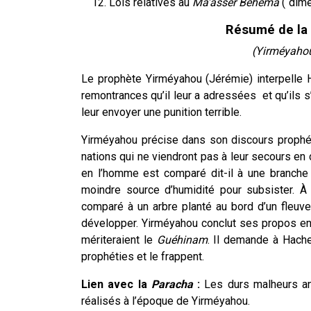
Lois relatives au
Ma'asser Behéma
(“dîme
Résumé de la
(Yirméyahou
Le prophète Yirméyahou (Jérémie) interpelle 
remontrances qu’il leur a adressées et qu’ils s’
leur envoyer une punition terrible.
Yirméyahou précise dans son discours prophé
nations qui ne viendront pas à leur secours en 
en l’homme est comparé dit-il à une branche 
moindre source d’humidité pour subsister. À 
comparé à un arbre planté au bord d’un fleuve
développer. Yirméyahou conclut ses propos en
mériteraient le
Guéhinam
. Il demande à Hach
prophéties et le frappent.
Lien avec la
Paracha
:
Les durs malheurs a
réalisés à l’époque de Yirméyahou.