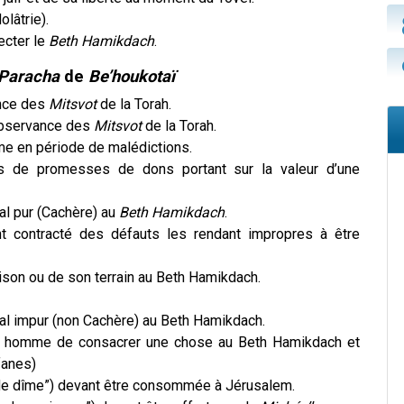
olâtrie).
ecter le
Beth Hamikdach
.
Paracha
de
Be’houkotaï
ance des
Mitsvot
de la Torah.
observance des
Mitsvot
de la Torah.
me en période de malédictions.
cas de promesses de dons portant sur la valeur d’une
mal pur (Cachère) au
Beth Hamikdach
.
nt contracté des défauts les rendant impropres à être
ison ou de son terrain au Beth Hamikdach.
mal impur (non Cachère) au Beth Hamikdach.
un homme de consacrer une chose au Beth Hamikdach et
fanes)
e dîme”) devant être consommée à Jérusalem.