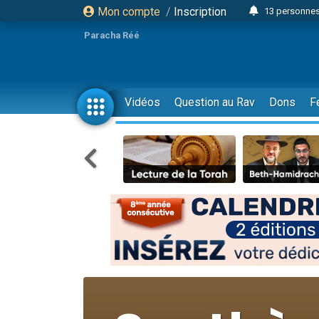
Mon compte
/
Inscription
13 personnes
Il reste 
Paracha Réé
12 nouve
30 perso
3 personnes 
Vidéos
Question au Rav
Dons
F
2 personnes 
3 personnes 
2 nouvel
8 personn
4 personn
Nouvelle émis
61 personnes
Il reste 
Ariel vient 
Nathaniel vi