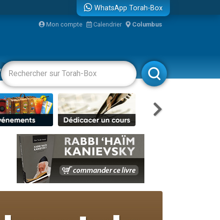
WhatsApp Torah-Box
Mon compte
Calendrier
Columbus
vertissements
Livres
Rabbanim
re
travers le temps