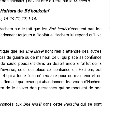
 des animaux”) devant être offerte sur le
Mizbéa’h
.
Haftara
de
Bé’houkotaï
, 16, 19-21; 17, 1-14)
Hachem sur le fait que les
Bné Israël
n’écoutent pas les
adonnent toujours à l’idolâtrie. Hachem lui répond qu’Il va
tique que les
Bné Israël
n’ont rien à attendre des autres
cas de guerre ou de malheur. Celui qui place sa confiance
de saule poussant dans un désert aride à l'affût de la
l’inverse, celui qui place sa confiance en Hachem, est
 et qui a toute l’eau nécessaire pour se maintenir et se
 affirmant que ceux qui abandonnent les voies d’Hachem
em de le sauver des personnes qui se moquent de ses
nnoncés aux
Bné Israël
dans cette
Paracha
qui se sont