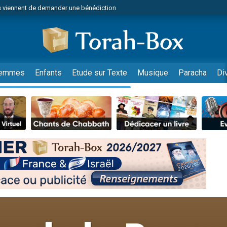
 viennent de demander une bénédiction
49 places pour étudier en groupe sur Zoom
lles musiques dans Torah-Box Music
nnes viennent de faire un don pour Sauvez la jambe de Yohan
viennent de nous rejoindre sur WhatsApp
emmes
Enfants
Etude sur Texte
Musique
Paracha
Di
viennent de nous rejoindre sur WhatsApp
viennent de nous rejoindre sur WhatsApp
les musiques dans Torah-Box Music
es viennent de faire un don pour Tsédaka : pauvres d'Israel
es viennent de faire un don pour Diane, 80 ans, dans un appartement insalub
sion radio : Visions de grandeur n°104 : Le Chabbath et le Birkat Hamazone à 
 viennent de demander une bénédiction
49 places pour étudier en groupe sur Zoom
de donner son Maasser
ent de donner son Maasser