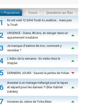
+ Populaires
Cours
Questions au Rav
1
Ils ont volé 12 Sifré Torah à Levallois… mais pas
la Torah
2
URGENCE - Diane, 80 ans, en danger dans un
appartement insalubre
3
Je manque d'estime de moi, comment y
remédier ?
4
L'édito de la semaine - En visite chez le
Steipler
5
DERNIERS JOURS : Sauvez la jambe de Yohan
Assister à un mariage mélangé pour le repas
6
et séparé pour les danses ?! (Rav Gabriel
DAYAN)
7
Horaires du Jeûne de Ticha Béav