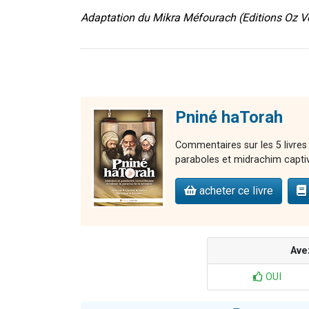
Adaptation du Mikra Méfourach (Editions Oz Vé
Pniné haTorah
Commentaires sur les 5 livres
paraboles et midrachim capti
acheter ce livre
Ave
OUI