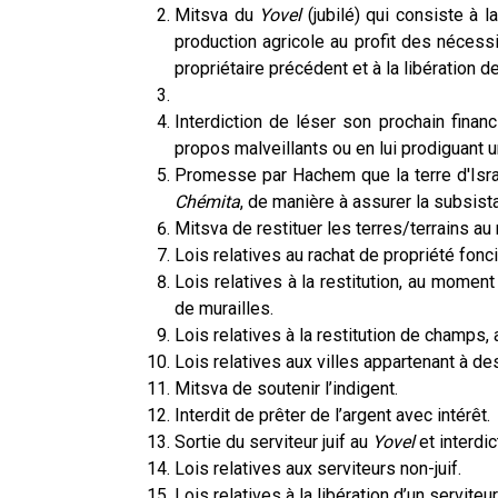
Mitsva du
Yovel
(jubilé) qui consiste à l
production agricole au profit des nécessi
propriétaire précédent et à la libération de
Interdiction de léser son prochain finan
propos malveillants ou en lui prodiguant 
Promesse par Hachem que la terre d'Isra
Chémita
, de manière à assurer la subsist
Mitsva de restituer les terres/terrains 
Lois relatives au rachat de propriété fonci
Lois relatives à la restitution, au momen
de murailles.
Lois relatives à la restitution de champs
Lois relatives aux villes appartenant à d
Mitsva de soutenir l’indigent.
Interdit de prêter de l’argent avec intérêt.
Sortie du serviteur juif au
Yovel
et interdic
Lois relatives aux serviteurs non-juif.
Lois relatives à la libération d’un serviteu