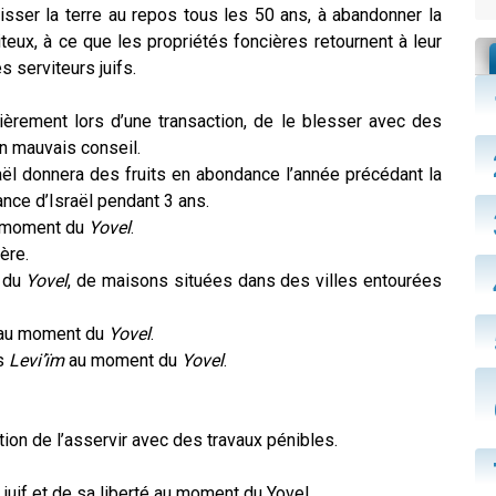
aisser la terre au repos tous les 50 ans, à abandonner la
teux, à ce que les propriétés foncières retournent à leur
s serviteurs juifs.
cièrement lors d’une transaction, de le blesser avec des
un mauvais conseil.
ël donnera des fruits en abondance l’année précédant la
ance d’Israël pendant 3 ans.
au moment du
Yovel
.
ère.
t du
Yovel
, de maisons situées dans des villes entourées
, au moment du
Yovel
.
es
Levi’ïm
au moment du
Yovel
.
tion de l’asservir avec des travaux pénibles.
r juif et de sa liberté au moment du Yovel.