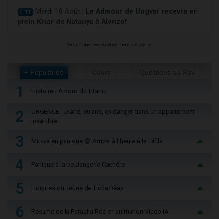
Mardi 18 Août |
Le Admour de Ungvar recevra en
J-11
plein Kikar de Natanya à Alonzo!
Voir tous les événements à venir
+ Populaires
Cours
Questions au Rav
1
Histoire - À bord du Titanic
2
URGENCE - Diane, 80 ans, en danger dans un appartement
insalubre
3
Mitsva en panique 😨 Arriver à l'heure à la Téfila
4
Panique à la boulangerie Cachère
5
Horaires du Jeûne de Ticha Béav
6
Résumé de la Paracha Réé en animation Vidéo IA