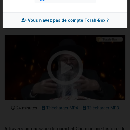
Rav Eliahou UZAN
Il reste 49 places pour étudier en groupe sur Zoom
Mis en ligne le Jeudi 8 Avril 2021
12 nouvelles musiques dans Torah-Box Music
Vous n'avez pas de compte Torah-Box ?
3 personnes viennent de nous rejoindre sur WhatsApp
2 personnes viennent de nous rejoindre sur WhatsApp
2 personnes viennent de nous rejoindre sur WhatsApp
24 minutes
Télécharger MP4
Télécharger MP3
A travers un passage de parachat Chémini, une histoire de