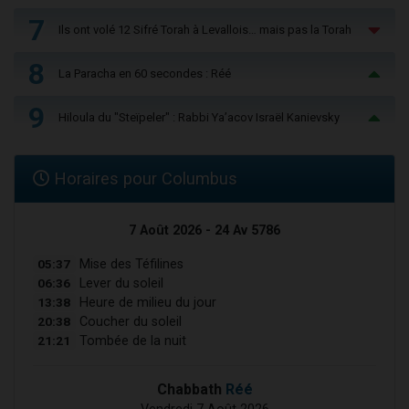
7
Ils ont volé 12 Sifré Torah à Levallois… mais pas la Torah
8
La Paracha en 60 secondes : Réé
9
Hiloula du "Steïpeler" : Rabbi Ya’acov Israël Kanievsky
Horaires pour Columbus
7 Août 2026 - 24 Av 5786
05:37
Mise des Téfilines
06:36
Lever du soleil
13:38
Heure de milieu du jour
20:38
Coucher du soleil
21:21
Tombée de la nuit
Chabbath
Réé