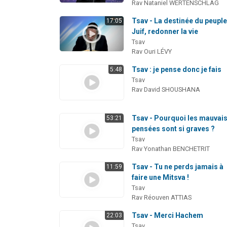
Rav Nataniel WERTENSCHLAG
Tsav - La destinée du peupl
17:05
Juif, redonner la vie
Tsav
Rav Ouri LÉVY
Tsav : je pense donc je fais
5:48
Tsav
Rav David SHOUSHANA
Tsav - Pourquoi les mauvai
53:21
pensées sont si graves ?
Tsav
Rav Yonathan BENCHETRIT
Tsav - Tu ne perds jamais à
11:59
faire une Mitsva !
Tsav
Rav Réouven ATTIAS
Tsav - Merci Hachem
22:03
Tsav