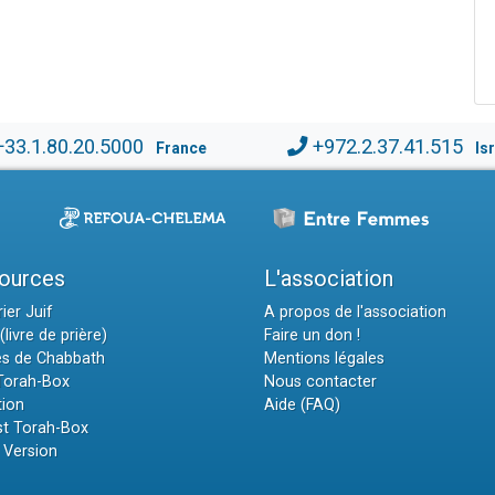
+33.1.80.20.5000
+972.2.37.41.515
France
Is
ources
L'association
ier Juif
A propos de l'association
(livre de prière)
Faire un don !
es de Chabbath
Mentions légales
 Torah-Box
Nous contacter
tion
Aide (FAQ)
t Torah-Box
 Version