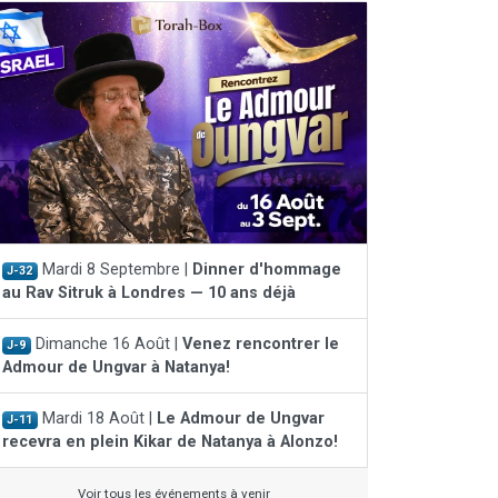
Mardi 8 Septembre |
Dinner d'hommage
J-32
au Rav Sitruk à Londres — 10 ans déjà
Dimanche 16 Août |
Venez rencontrer le
J-9
Admour de Ungvar à Natanya!
Mardi 18 Août |
Le Admour de Ungvar
J-11
recevra en plein Kikar de Natanya à Alonzo!
Voir tous les événements à venir