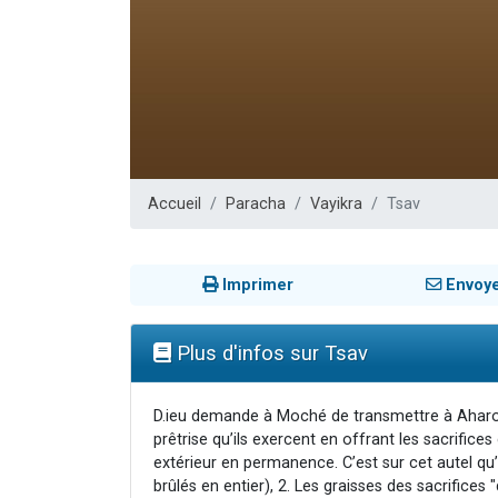
Il reste 
3 personnes 
2 personnes 
2 nouvel
6 personnes 
Accueil
Paracha
Vayikra
Tsav
Imprimer
Envoy
Plus d'infos sur Tsav
D.ieu demande à Moché de transmettre à Aharon e
prêtrise qu’ils exercent en offrant les sacrifices
extérieur en permanence. C’est sur cet autel qu’é
brûlés en entier), 2. Les graisses des sacrifices 