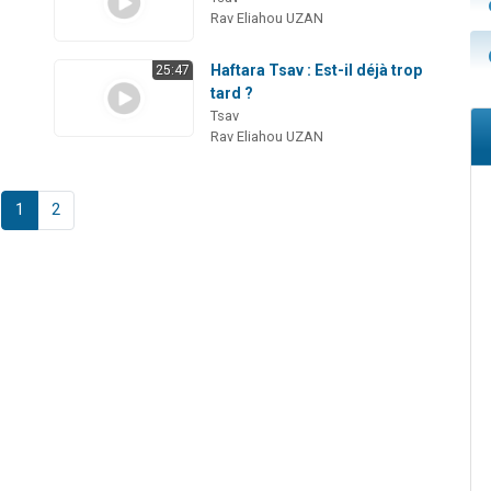
Rav Eliahou UZAN
Haftara Tsav : Est-il déjà trop
25:47
e
tard ?
Tsav
Rav Eliahou UZAN
1
2