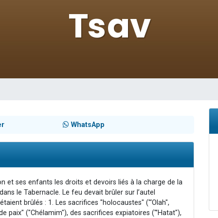
49 places pour étudier en groupe sur Zoom
viennent de nous rejoindre sur WhatsApp
viennent de nous rejoindre sur WhatsApp
les musiques dans Torah-Box Music
viennent de nous rejoindre sur WhatsApp
er
WhatsApp
t ses enfants les droits et devoirs liés à la charge de la
 dans le Tabernacle. Le feu devait brûler sur l’autel
taient brûlés : 1. Les sacrifices "holocaustes" ("‘Olah",
"de paix" ("Chélamim"), des sacrifices expiatoires ("’Hatat"),