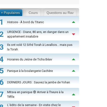
+ Populaires
Cours
Questions au Rav
1
Histoire - À bord du Titanic
2
URGENCE - Diane, 80 ans, en danger dans un
appartement insalubre
3
Ils ont volé 12 Sifré Torah à Levallois… mais pas
la Torah
4
Horaires du Jeûne de Ticha Béav
5
Panique à la boulangerie Cachère
6
DERNIERS JOURS : Sauvez la jambe de Yohan
7
Mitsva en panique 😨 Arriver à l'heure à la
Téfila
L'édito de la semaine - En visite chez le