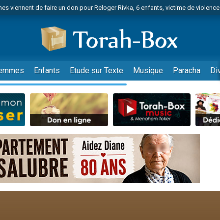
es viennent de faire un don pour Reloger Rivka, 6 enfants, victime de violences
es viennent de faire un don pour 1 Journée de Vacances Pour les Enfants
 viennent de demander une bénédiction
viennent de nous rejoindre sur WhatsApp
49 places pour étudier en groupe sur Zoom
emmes
Enfants
Etude sur Texte
Musique
Paracha
Di
nes viennent de faire un don pour Diane, 80 ans, dans un appartement insalu
 donner son Maasser
viennent de nous rejoindre sur WhatsApp
viennent de nous rejoindre sur WhatsApp
es viennent de faire un don pour 5 jours de vacances aux Orphelins
de donner son Maasser
viennent de nous rejoindre sur WhatsApp
 viennent de demander une bénédiction
lles musiques dans Torah-Box Music
nnes viennent de faire un don pour Sauvez la jambe de Yohan