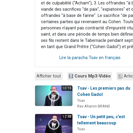
et de culpabilité ("Acham"), 3. Les offrandes "à
viande des sacrifices "de paix", "expiatoires" et
offrandes "à base de farine". Le sacrifice "de pa
certaines parties qui revenaient au Cohen. Tou
personnes n’ayant pas contracté d’impureté ritu
saint, et dans une période de temps bien défin
ses fils restent dans le Tabernacle pendant sep
en tant que Grand Prêtre ("Cohen Gadol") et prê
Lire la paracha Tsav en français
Afficher tout
Cours Mp3-Vidéo
Artic
Tsav - Les premiers pas du
10:16
Cohen Gadol
Tsav
Rav Aharon BRAND
Tsav - Un petit peu, c'est
12:48
tellement beaucoup
Tsav