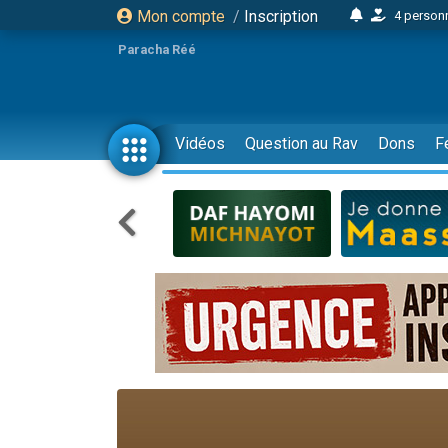
Mon compte
/
Inscription
4 personn
2 personn
Paracha Réé
17 personnes
4 personnes 
Il reste 
Vidéos
Question au Rav
Dons
F
23 person
Eva vient de
4 personnes 
3 personnes 
3 personn
Odaya vient 
2 personnes 
13 personnes
12 nouve
30 perso