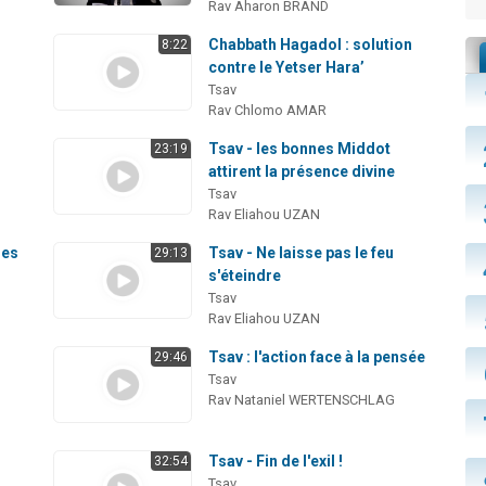
Rav Aharon BRAND
e
Chabbath Hagadol : solution
8:22
contre le Yetser Hara’
Tsav
Rav Chlomo AMAR
Tsav - les bonnes Middot
23:19
attirent la présence divine
Tsav
Rav Eliahou UZAN
ses
Tsav - Ne laisse pas le feu
29:13
s'éteindre
Tsav
Rav Eliahou UZAN
Tsav : l'action face à la pensée
29:46
Tsav
Rav Nataniel WERTENSCHLAG
Tsav - Fin de l'exil !
32:54
Tsav