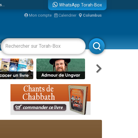
...
WhatsApp Torah-Box
Mon compte
Calendrier
Columbus
vertissements
Livres
Rabbanim
bre