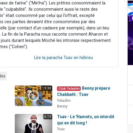
 base de farine" ("Min’ha"). Les prêtres consommaient la
 de "culpabilité". Ils consommaient aussi le reste des
ix" était consommé par celui qui l’offrait, excepté
tes ces parties devaient être consommées par des
elle (par contact d’un cadavre par exemple), dans un lieu
ie. La fin de la Paracha nous raconte comment Aharon et
t jours durant lesquels Moché les intronise respectivement
tres ("Cohen").
Lire la paracha Tsav en hébreu
les
Benny prépare
19:30
Club Yeladim
Chabbath : Tsav
Yeladim
Benny
Tsav - Le 'Hamets, un interdit
6:13
qui en dit long !
Tsav