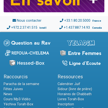
Nous contacter
+33.1.80.20.5000
France
+972.2.37.41.515
+1.437.887.14.93
Israël
Canada
Raccourcis
Ressources
Paracha de la semaine
Calendrier Juif
Fêtes Juives
Sidour (livre de prière)
News
Horaires de Chabbath
Cours Mp3-Vidéo
Livres Torah-Box
Yéchiva Torah-Box
Inscription