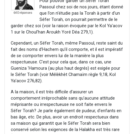
Pour pouvoir garder un Séfer Torah
Passoul chez soi de nos jours, étant donné
que l’on n’étudie pas la Torah à partir d’un
640 réponses
Séfer Torah, on pourrait permettre de le
garder chez soi (voir la raison évoquée par le Kol Ya'acov
1 sur le Choul'han Aroukh Yoré Déa 279,1).
Cependant, un Séfer Torah, même Passoul, reste saint du
fait des noms d’Hachem qu’il comporte, et il est impératif
de se comporter envers lui de la manière la plus
respectueuse. C’est pour cela que, dans ce cas, une
Gueniza 'Hamoura (au plus haut degrés) est exigée pour
le Séfer Torah (voir Mélèkhèt Chamaïm règle 9,18, Kol
Ya’acov 276,82).
A la maison, il est très difficile d’assurer un
comportement irréprochable sans qu’aucune attitude
méprisante ou irrespectueuse ne soit faite envers le
Séfer Torah? Je parle également de pudeur, d’enfants en
bas âge, etc. De plus, avoir un endroit respectueux dans
sa maison qui garantit que le Séfer Torah sera bien
conservé selon les exigences de la Halakha est très rare