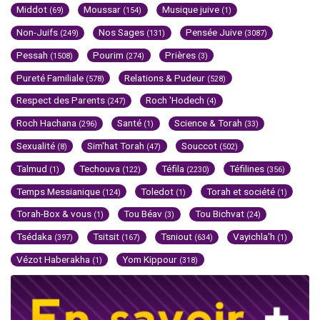
Middot
Moussar
Musique juive
(69)
(154)
(1)
Non-Juifs
Nos Sages
Pensée Juive
(249)
(131)
(3087)
Pessah
Pourim
Prières
(1508)
(274)
(3)
Pureté Familiale
Relations & Pudeur
(578)
(528)
Respect des Parents
Roch 'Hodech
(247)
(4)
Roch Hachana
Santé
Science & Torah
(296)
(1)
(33)
Sexualité
Sim'hat Torah
Souccot
(8)
(47)
(502)
Talmud
Techouva
Téfila
Téfilines
(1)
(122)
(2230)
(356)
Temps Messianique
Toledot
Torah et société
(124)
(1)
(1)
Torah-Box & vous
Tou Béav
Tou Bichvat
(1)
(3)
(24)
Tsédaka
Tsitsit
Tsniout
Vayichla'h
(397)
(167)
(634)
(1)
Vézot Haberakha
Yom Kippour
(1)
(318)