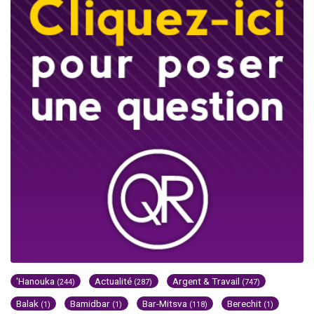
'Hanouka
Actualité
Argent & Travail
(244)
(287)
(747)
Balak
Bamidbar
Bar-Mitsva
Berechit
(1)
(1)
(118)
(1)