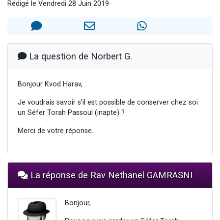
Rédigé le Vendredi 28 Juin 2019
2 personnes viennent de nous rejoindre sur WhatsApp
2 nouvelles musiques dans Torah-Box Music
3 personnes viennent de nous rejoindre sur WhatsApp
8 personnes viennent de faire un don pour Tsédaka : pauvres d'Israel
La question de Norbert G.
2 personnes viennent de faire un don pour 1 Journée de Vacances Pour les Enfants
Bonjour Kvod Harav,
Je voudrais savoir s’il est possible de conserver chez soi
un Séfer Torah Passoul (inapte) ?
Merci de votre réponse.
La réponse de Rav Nethanel GAMRASNI
Bonjour,