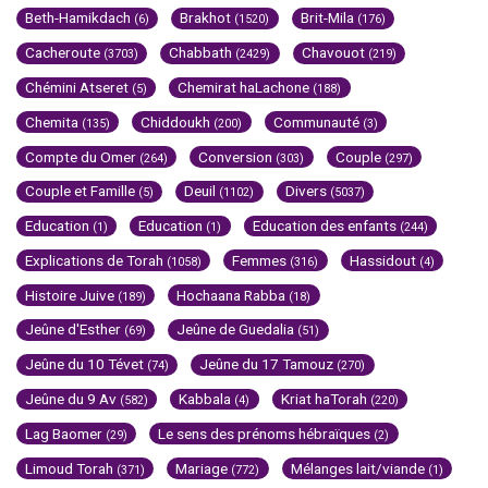
Beth-Hamikdach
Brakhot
Brit-Mila
(6)
(1520)
(176)
Cacheroute
Chabbath
Chavouot
(3703)
(2429)
(219)
Chémini Atseret
Chemirat haLachone
(5)
(188)
Chemita
Chiddoukh
Communauté
(135)
(200)
(3)
Compte du Omer
Conversion
Couple
(264)
(303)
(297)
Couple et Famille
Deuil
Divers
(5)
(1102)
(5037)
Education
Education
Education des enfants
(1)
(1)
(244)
Explications de Torah
Femmes
Hassidout
(1058)
(316)
(4)
Histoire Juive
Hochaana Rabba
(189)
(18)
Jeûne d'Esther
Jeûne de Guedalia
(69)
(51)
Jeûne du 10 Tévet
Jeûne du 17 Tamouz
(74)
(270)
Jeûne du 9 Av
Kabbala
Kriat haTorah
(582)
(4)
(220)
Lag Baomer
Le sens des prénoms hébraïques
(29)
(2)
Limoud Torah
Mariage
Mélanges lait/viande
(371)
(772)
(1)