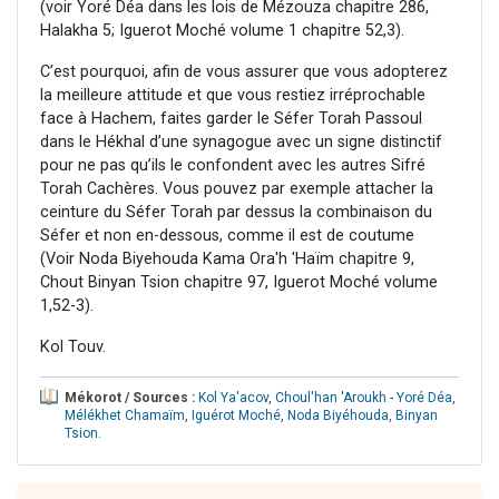
(voir Yoré Déa dans les lois de Mézouza chapitre 286,
Halakha 5; Iguerot Moché volume 1 chapitre 52,3).
C’est pourquoi, afin de vous assurer que vous adopterez
la meilleure attitude et que vous restiez irréprochable
face à Hachem, faites garder le Séfer Torah Passoul
dans le Hékhal d’une synagogue avec un signe distinctif
pour ne pas qu’ils le confondent avec les autres Sifré
Torah Cachères. Vous pouvez par exemple attacher la
ceinture du Séfer Torah par dessus la combinaison du
Séfer et non en-dessous, comme il est de coutume
(Voir Noda Biyehouda Kama Ora'h 'Haïm chapitre 9,
Chout Binyan Tsion chapitre 97, Iguerot Moché volume
1,52-3).
Kol Touv.
Mékorot / Sources :
Kol Ya'acov
,
Choul'han 'Aroukh - Yoré Déa
,
Mélékhet Chamaïm
,
Iguérot Moché
,
Noda Biyéhouda
,
Binyan
Tsion
.