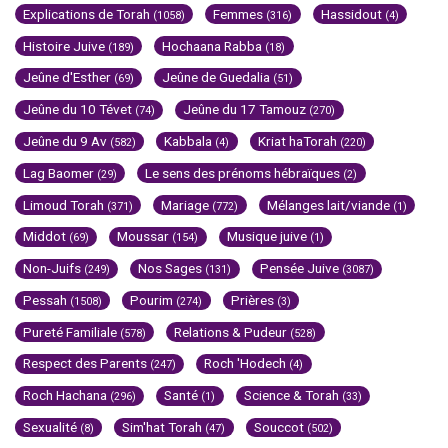
Explications de Torah
Femmes
Hassidout
(1058)
(316)
(4)
Histoire Juive
Hochaana Rabba
(189)
(18)
Jeûne d'Esther
Jeûne de Guedalia
(69)
(51)
Jeûne du 10 Tévet
Jeûne du 17 Tamouz
(74)
(270)
Jeûne du 9 Av
Kabbala
Kriat haTorah
(582)
(4)
(220)
Lag Baomer
Le sens des prénoms hébraïques
(29)
(2)
Limoud Torah
Mariage
Mélanges lait/viande
(371)
(772)
(1)
Middot
Moussar
Musique juive
(69)
(154)
(1)
Non-Juifs
Nos Sages
Pensée Juive
(249)
(131)
(3087)
Pessah
Pourim
Prières
(1508)
(274)
(3)
Pureté Familiale
Relations & Pudeur
(578)
(528)
Respect des Parents
Roch 'Hodech
(247)
(4)
Roch Hachana
Santé
Science & Torah
(296)
(1)
(33)
Sexualité
Sim'hat Torah
Souccot
(8)
(47)
(502)