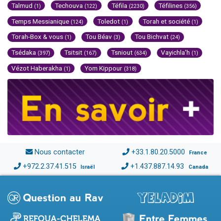
Talmud
Techouva
Téfila
Téfilines
(1)
(122)
(2230)
(356)
Temps Messianique
Toledot
Torah et société
(124)
(1)
(1)
Torah-Box & vous
Tou Béav
Tou Bichvat
(1)
(3)
(24)
Tsédaka
Tsitsit
Tsniout
Vayichla'h
(397)
(167)
(634)
(1)
Vézot Haberakha
Yom Kippour
(1)
(318)
Nous contacter
+33.1.80.20.5000
France
+972.2.37.41.515
+1.437.887.14.93
Israël
Canada