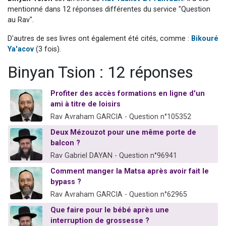
17 personnes viennent de demander une bénédiction
mentionné dans 12 réponses différentes du service "Question
au Rav".
4 personnes viennent de nous rejoindre sur WhatsApp
D'autres de ses livres ont également été cités, comme :
Bikouré
Il reste 49 places pour étudier en groupe sur Zoom
Ya'acov
(3 fois).
Eva vient de donner son Maasser
Binyan Tsion : 12 réponses
Eli vient de donner son Maasser
Profiter des accès formations en ligne d'un
ami à titre de loisirs
Rav Avraham GARCIA - Question n°105352
Deux Mézouzot pour une même porte de
balcon ?
Rav Gabriel DAYAN - Question n°96941
Comment manger la Matsa après avoir fait le
bypass ?
Rav Avraham GARCIA - Question n°62965
Que faire pour le bébé après une
interruption de grossesse ?