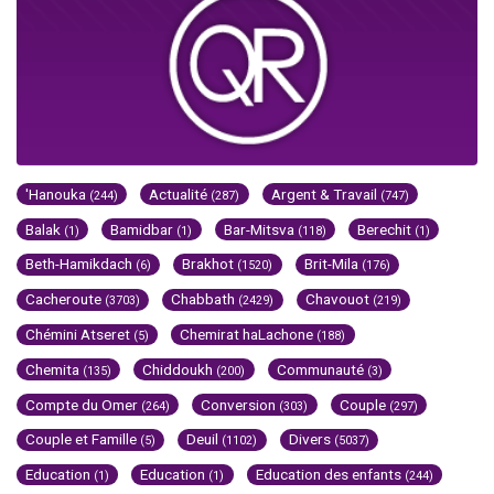
'Hanouka
Actualité
Argent & Travail
(244)
(287)
(747)
Balak
Bamidbar
Bar-Mitsva
Berechit
(1)
(1)
(118)
(1)
Beth-Hamikdach
Brakhot
Brit-Mila
(6)
(1520)
(176)
Cacheroute
Chabbath
Chavouot
(3703)
(2429)
(219)
Chémini Atseret
Chemirat haLachone
(5)
(188)
Chemita
Chiddoukh
Communauté
(135)
(200)
(3)
Compte du Omer
Conversion
Couple
(264)
(303)
(297)
Couple et Famille
Deuil
Divers
(5)
(1102)
(5037)
Education
Education
Education des enfants
(1)
(1)
(244)