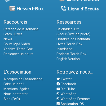
Raccourcis
Ressources
Paracha de la semaine
Calendrier Juif
Fêtes Juives
Sidour (livre de prière)
News
Horaires de Chabbath
Cours Mp3-Vidéo
Livres Torah-Box
Yéchiva Torah-Box
Inscription
Dédicacer un cours
Podcast Torah-Box
English Version
L'association
Retrouvez-nous...
A propos de l'association
Twitter
Faire un don !
Facebook
Mentions légales
YouTube
Nous contacter
WhatsApp
Aide (FAQ)
WhatsApp Femmes
Application iOS