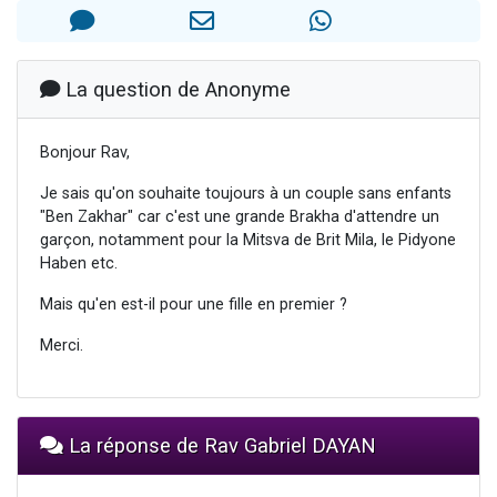
3 personnes viennent de nous rejoindre sur WhatsApp
11 personnes viennent de demander une bénédiction
Il reste 49 places pour étudier en groupe sur Zoom
La question de Anonyme
3 personnes viennent de faire un don pour Diane, 80 ans, dans un appartement insalubre
5 personnes viennent de faire un don pour Reloger Rivka, 6 enfants, victime de violences...
Bonjour Rav,
Je sais qu'on souhaite toujours à un couple sans enfants
"Ben Zakhar" car c'est une grande Brakha d'attendre un
garçon, notamment pour la Mitsva de Brit Mila, le Pidyone
Haben etc.
Mais qu'en est-il pour une fille en premier ?
Merci.
La réponse de Rav Gabriel DAYAN