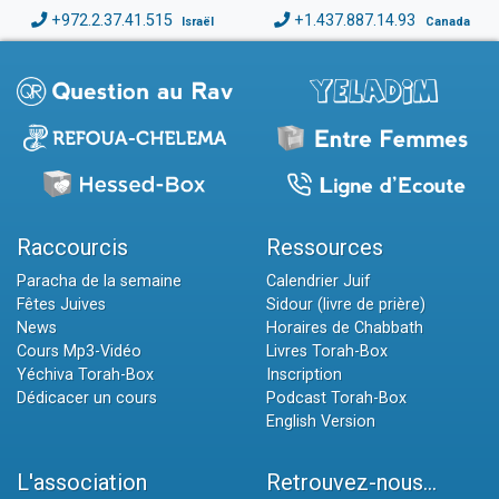
+972.2.37.41.515
+1.437.887.14.93
Israël
Canada
Raccourcis
Ressources
Paracha de la semaine
Calendrier Juif
Fêtes Juives
Sidour (livre de prière)
News
Horaires de Chabbath
Cours Mp3-Vidéo
Livres Torah-Box
Yéchiva Torah-Box
Inscription
Dédicacer un cours
Podcast Torah-Box
English Version
L'association
Retrouvez-nous...