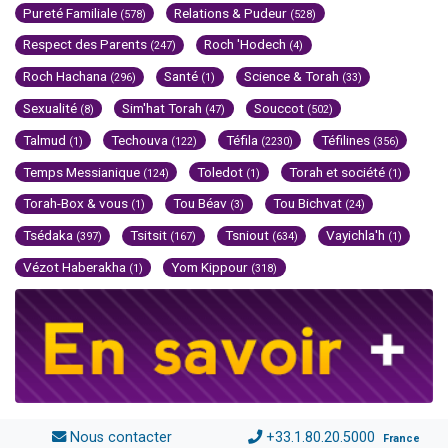
Pureté Familiale
Relations & Pudeur
(578)
(528)
Respect des Parents
Roch 'Hodech
(247)
(4)
Roch Hachana
Santé
Science & Torah
(296)
(1)
(33)
Sexualité
Sim'hat Torah
Souccot
(8)
(47)
(502)
Talmud
Techouva
Téfila
Téfilines
(1)
(122)
(2230)
(356)
Temps Messianique
Toledot
Torah et société
(124)
(1)
(1)
Torah-Box & vous
Tou Béav
Tou Bichvat
(1)
(3)
(24)
Tsédaka
Tsitsit
Tsniout
Vayichla'h
(397)
(167)
(634)
(1)
Vézot Haberakha
Yom Kippour
(1)
(318)
Nous contacter
+33.1.80.20.5000
France