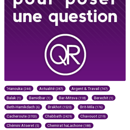
'Hanouka
Actualité
Argent & Travail
(244)
(287)
(747)
Balak
Bamidbar
Bar-Mitsva
Berechit
(1)
(1)
(118)
(1)
Beth-Hamikdach
Brakhot
Brit-Mila
(6)
(1520)
(176)
Cacheroute
Chabbath
Chavouot
(3703)
(2429)
(219)
Chémini Atseret
Chemirat haLachone
(5)
(188)