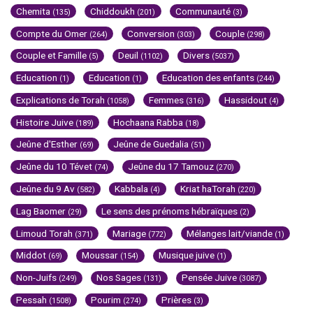
Chemita
Chiddoukh
Communauté
(135)
(201)
(3)
Compte du Omer
Conversion
Couple
(264)
(303)
(298)
Couple et Famille
Deuil
Divers
(5)
(1102)
(5037)
Education
Education
Education des enfants
(1)
(1)
(244)
Explications de Torah
Femmes
Hassidout
(1058)
(316)
(4)
Histoire Juive
Hochaana Rabba
(189)
(18)
Jeûne d'Esther
Jeûne de Guedalia
(69)
(51)
Jeûne du 10 Tévet
Jeûne du 17 Tamouz
(74)
(270)
Jeûne du 9 Av
Kabbala
Kriat haTorah
(582)
(4)
(220)
Lag Baomer
Le sens des prénoms hébraïques
(29)
(2)
Limoud Torah
Mariage
Mélanges lait/viande
(371)
(772)
(1)
Middot
Moussar
Musique juive
(69)
(154)
(1)
Non-Juifs
Nos Sages
Pensée Juive
(249)
(131)
(3087)
Pessah
Pourim
Prières
(1508)
(274)
(3)