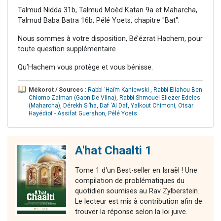
Talmud Nidda 31b, Talmud Moèd Katan 9a et Maharcha,
Talmud Baba Batra 16b, Pélé Yoets, chapitre "Bat".
Nous sommes à votre disposition, Bé’ézrat Hachem, pour
toute question supplémentaire.
Qu’Hachem vous protège et vous bénisse.
Mékorot / Sources :
Rabbi 'Haïm Kaniewski
,
Rabbi Eliahou Ben
Chlomo Zalman (Gaon De Vilna)
,
Rabbi Shmouel Eliezer Edeles
(Maharcha)
,
Dérekh Si’ha
,
Daf 'Al Daf
,
Yalkout Chimoni
,
Otsar
Hayédiot - Assifat Guershon
,
Pélé Yoets
.
A'hat Chaalti 1
Tome 1 d'un Best-seller en Israël ! Une
compilation de problématiques du
quotidien soumises au Rav Zylberstein.
Le lecteur est mis à contribution afin de
trouver la réponse selon la loi juive.