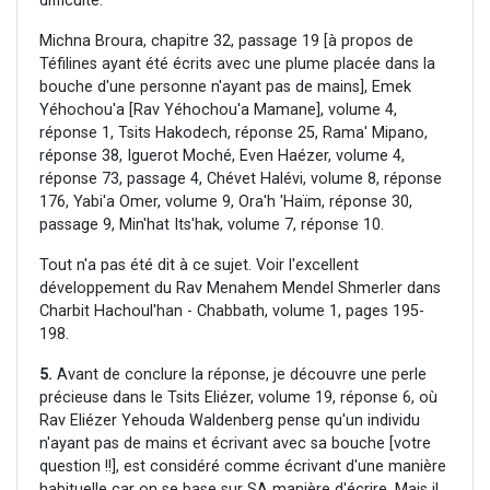
difficulté.
Michna Broura, chapitre 32, passage 19 [à propos de
Téfilines ayant été écrits avec une plume placée dans la
bouche d'une personne n'ayant pas de mains], Emek
Yéhochou'a [Rav Yéhochou'a Mamane], volume 4,
réponse 1, Tsits Hakodech, réponse 25, Rama' Mipano,
réponse 38, Iguerot Moché, Even Haézer, volume 4,
réponse 73, passage 4, Chévet Halévi, volume 8, réponse
176, Yabi'a Omer, volume 9, Ora'h 'Haïm, réponse 30,
passage 9, Min'hat Its'hak, volume 7, réponse 10.
Tout n'a pas été dit à ce sujet. Voir l'excellent
développement du Rav Menahem Mendel Shmerler dans
Charbit Hachoul'han - Chabbath, volume 1, pages 195-
198.
5.
Avant de conclure la réponse, je découvre une perle
précieuse dans le Tsits Eliézer, volume 19, réponse 6, où
Rav Eliézer Yehouda Waldenberg pense qu'un individu
n'ayant pas de mains et écrivant avec sa bouche [votre
question !!], est considéré comme écrivant d'une manière
habituelle car on se base sur SA manière d'écrire. Mais il