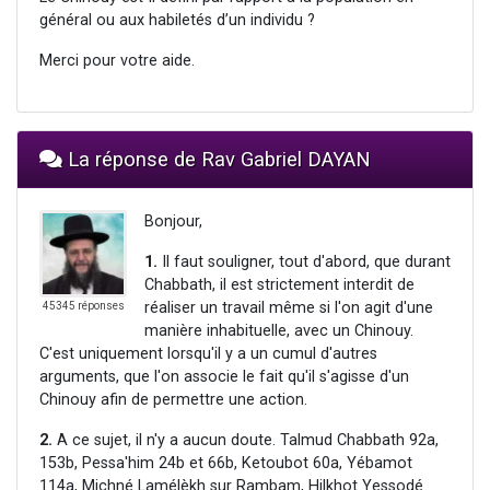
général ou aux habiletés d’un individu ?
Merci pour votre aide.
La réponse de Rav Gabriel DAYAN
Bonjour,
1.
Il faut souligner, tout d'abord, que durant
Chabbath, il est strictement interdit de
réaliser un travail même si l'on agit d'une
45345 réponses
manière inhabituelle, avec un Chinouy.
C'est uniquement lorsqu'il y a un cumul d'autres
arguments, que l'on associe le fait qu'il s'agisse d'un
Chinouy afin de permettre une action.
2.
A ce sujet, il n'y a aucun doute. Talmud Chabbath 92a,
153b, Pessa'him 24b et 66b, Ketoubot 60a, Yébamot
114a, Michné Lamélèkh sur Rambam, Hilkhot Yessodé