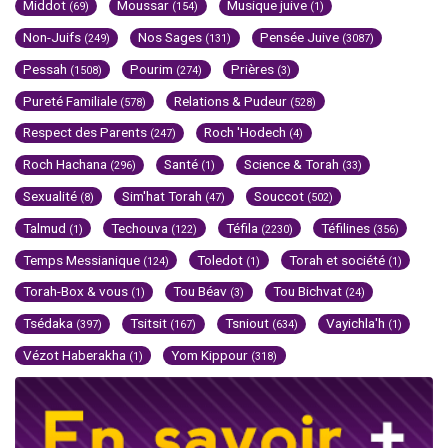
Middot
Moussar
Musique juive
(69)
(154)
(1)
Non-Juifs
Nos Sages
Pensée Juive
(249)
(131)
(3087)
Pessah
Pourim
Prières
(1508)
(274)
(3)
Pureté Familiale
Relations & Pudeur
(578)
(528)
Respect des Parents
Roch 'Hodech
(247)
(4)
Roch Hachana
Santé
Science & Torah
(296)
(1)
(33)
Sexualité
Sim'hat Torah
Souccot
(8)
(47)
(502)
Talmud
Techouva
Téfila
Téfilines
(1)
(122)
(2230)
(356)
Temps Messianique
Toledot
Torah et société
(124)
(1)
(1)
Torah-Box & vous
Tou Béav
Tou Bichvat
(1)
(3)
(24)
Tsédaka
Tsitsit
Tsniout
Vayichla'h
(397)
(167)
(634)
(1)
Vézot Haberakha
Yom Kippour
(1)
(318)