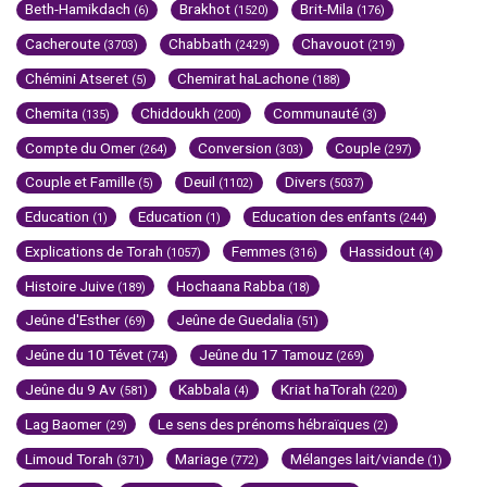
Beth-Hamikdach
Brakhot
Brit-Mila
(6)
(1520)
(176)
Cacheroute
Chabbath
Chavouot
(3703)
(2429)
(219)
Chémini Atseret
Chemirat haLachone
(5)
(188)
Chemita
Chiddoukh
Communauté
(135)
(200)
(3)
Compte du Omer
Conversion
Couple
(264)
(303)
(297)
Couple et Famille
Deuil
Divers
(5)
(1102)
(5037)
Education
Education
Education des enfants
(1)
(1)
(244)
Explications de Torah
Femmes
Hassidout
(1057)
(316)
(4)
Histoire Juive
Hochaana Rabba
(189)
(18)
Jeûne d'Esther
Jeûne de Guedalia
(69)
(51)
Jeûne du 10 Tévet
Jeûne du 17 Tamouz
(74)
(269)
Jeûne du 9 Av
Kabbala
Kriat haTorah
(581)
(4)
(220)
Lag Baomer
Le sens des prénoms hébraïques
(29)
(2)
Limoud Torah
Mariage
Mélanges lait/viande
(371)
(772)
(1)