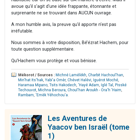
avoue qu'il s'agit d'une idée frappante, étonnante et
surprenante ne se trouvant dans AUCUN ouvrage.
A mon humble avis, la preuve qu'il apporte n'est pas
irréfutable.
Nous sommes à votre disposition, Bé’ézrat Hachem, pour
toute question supplémentaire.
Qu’Hachem vous protège et vous bénisse.
Mékorot / Sources :
Michné Lamélèkh
,
Charbit Hachoul'han
,
Min'hat Its'hak
,
Yabi'a Omèr
,
Chévet Halévi
,
Iguérot Moché
,
Haramaa Mipano
,
Tsits Hakodech
,
'Hayé Adam
,
Iglé Tal
,
Pisské
Techouvot
,
Michna Beroura
,
Choul'han Aroukh - Ora'h 'Haim
,
Rambam
,
'Emèk Yéhochou'a
.
Les Aventures de
Yaacov ben Israël (tome
1)