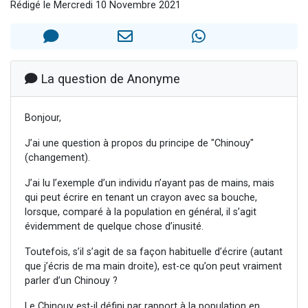
Rédigé le Mercredi 10 Novembre 2021
Nouvelle émission radio : Visions de grandeur n°104 : Le Chabbath et le Birkat Hamazone à travers le temps
61 personnes viennent de demander une bénédiction
Ariel vient de donner son Maasser
Il reste 49 places pour étudier en groupe sur Zoom
La question de Anonyme
Eva vient de donner son Maasser
Bonjour,
J’ai une question à propos du principe de "Chinouy"
(changement).
J’ai lu l’exemple d’un individu n’ayant pas de mains, mais
qui peut écrire en tenant un crayon avec sa bouche,
lorsque, comparé à la population en général, il s’agit
évidemment de quelque chose d’inusité.
Toutefois, s’il s’agit de sa façon habituelle d’écrire (autant
que j’écris de ma main droite), est-ce qu’on peut vraiment
parler d’un Chinouy ?
Le Chinouy est-il défini par rapport à la population en