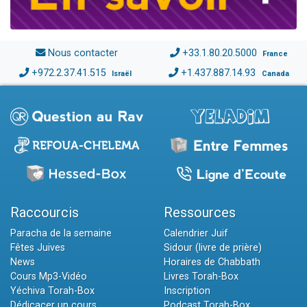
Nous contacter
+33.1.80.20.5000
France
+972.2.37.41.515
+1.437.887.14.93
Israël
Canada
Raccourcis
Ressources
Paracha de la semaine
Calendrier Juif
Fêtes Juives
Sidour (livre de prière)
News
Horaires de Chabbath
Cours Mp3-Vidéo
Livres Torah-Box
Yéchiva Torah-Box
Inscription
Dédicacer un cours
Podcast Torah-Box