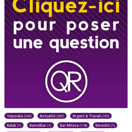
'Hanouka
Actualité
Argent & Travail
(244)
(287)
(747)
Balak
Bamidbar
Bar-Mitsva
Berechit
(1)
(1)
(118)
(1)