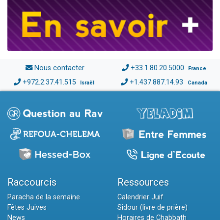
Nous contacter
+33.1.80.20.5000
France
+972.2.37.41.515
+1.437.887.14.93
Israël
Canada
Raccourcis
Ressources
Paracha de la semaine
Calendrier Juif
Fêtes Juives
Sidour (livre de prière)
News
Horaires de Chabbath