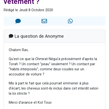
vêtement ?
6 personnes viennent de faire un don pour 5 enfants déjà orphelins risquent de perdre leur maman
Rédigé le Jeudi 8 Octobre 2020
2 personnes viennent de faire un don pour Reloger Rivka, 6 enfants, victime de violences...
10 personnes viennent de demander une bénédiction
Il reste 49 places pour étudier en groupe sur Zoom
3 personnes viennent de faire un don pour Diane, 80 ans, dans un appartement insalubre
La question de Anonyme
Chalom Rav,
Qu'est-ce que la Chmirat Négui'a précisément d'après la
Torah ? Un contact ''peau'' seulement ? Un contact par
"habits interposés", comme deux coudes sur un
accoudoir de voiture ?
Mis à part le fait que cela pourrait emmener à plus
d'écart, les cheveux sont-ils inclus dans cet interdit selon
la loi stricte ?
Merci d'avance et Kol Touv.