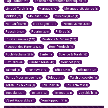
Lag Baomer
Le sens des prénoms hébraïques
(29)
(2)
Limoud Torah
Mariage
Mélanges lait/viande
(371)
(772)
(1)
Middot
Moussar
Musique juive
(69)
(154)
(1)
Non-Juifs
Nos Sages
Pensée Juive
(248)
(131)
(3085)
Pessah
Pourim
Prières
(1508)
(274)
(3)
Pureté Familiale
Relations & Pudeur
(578)
(528)
Respect des Parents
Roch 'Hodech
(247)
(4)
Roch Hachana
Santé
Science & Torah
(295)
(1)
(33)
Sexualité
Sim'hat Torah
Souccot
(8)
(47)
(502)
Talmud
Techouva
Téfila
Téfilines
(1)
(122)
(2230)
(356)
Temps Messianique
Toledot
Torah et société
(124)
(1)
(1)
Torah-Box & vous
Tou Béav
Tou Bichvat
(1)
(3)
(24)
Tsédaka
Tsitsit
Tsniout
Vayichla'h
(397)
(167)
(634)
(1)
Vézot Haberakha
Yom Kippour
(1)
(318)