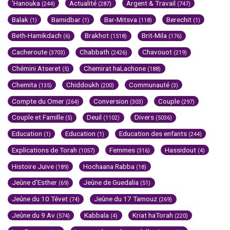
'Hanouka
Actualité
Argent & Travail
(244)
(287)
(747)
Balak
Bamidbar
Bar-Mitsva
Berechit
(1)
(1)
(118)
(1)
Beth-Hamikdach
Brakhot
Brit-Mila
(6)
(1518)
(176)
Cacheroute
Chabbath
Chavouot
(3703)
(2426)
(219)
Chémini Atseret
Chemirat haLachone
(5)
(188)
Chemita
Chiddoukh
Communauté
(135)
(200)
(3)
Compte du Omer
Conversion
Couple
(264)
(303)
(297)
Couple et Famille
Deuil
Divers
(5)
(1102)
(5036)
Education
Education
Education des enfants
(1)
(1)
(244)
Explications de Torah
Femmes
Hassidout
(1057)
(316)
(4)
Histoire Juive
Hochaana Rabba
(189)
(18)
Jeûne d'Esther
Jeûne de Guedalia
(69)
(51)
Jeûne du 10 Tévet
Jeûne du 17 Tamouz
(74)
(269)
Jeûne du 9 Av
Kabbala
Kriat haTorah
(574)
(4)
(220)