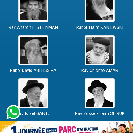
Rav Aharon L. STEINMAN
Rabbi 'Haïm KANIEWSKI
Rabbi David ABI'HSSIRA
Rav Chlomo AMAR
Rav Israël GANTZ
Rav Yossef-Haïm SITRUK