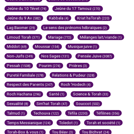
Jeûne du 10 Tévet
Jeûne du 17 Tamouz
(74)
(270)
Jeûne du 9 Av
Kabbala
Kriat haTorah
(582)
(4)
(220)
Lag Baomer
Le sens des prénoms hébraïques
(29)
(2)
Limoud Torah
Mariage
Mélanges lait/viande
(371)
(772)
(1)
Middot
Moussar
Musique juive
(69)
(154)
(1)
Non-Juifs
Nos Sages
Pensée Juive
(249)
(131)
(3087)
Pessah
Pourim
Prières
(1508)
(274)
(3)
Pureté Familiale
Relations & Pudeur
(578)
(528)
Respect des Parents
Roch 'Hodech
(247)
(4)
Roch Hachana
Santé
Science & Torah
(296)
(1)
(33)
Sexualité
Sim'hat Torah
Souccot
(8)
(47)
(502)
Talmud
Techouva
Téfila
Téfilines
(1)
(122)
(2230)
(356)
Temps Messianique
Toledot
Torah et société
(124)
(1)
(1)
Torah-Box & vous
Tou Béav
Tou Bichvat
(1)
(3)
(24)