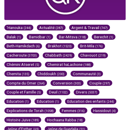
'Hanouka
Actualité
Argent & Travail
(244)
(287)
(747)
Balak
Bamidbar
Bar-Mitsva
Berechit
(1)
(1)
(118)
(1)
Beth-Hamikdach
Brakhot
Brit-Mila
(6)
(1520)
(176)
Cacheroute
Chabbath
Chavouot
(3703)
(2429)
(219)
Chémini Atseret
Chemirat haLachone
(5)
(188)
Chemita
Chiddoukh
Communauté
(135)
(200)
(3)
Compte du Omer
Conversion
Couple
(264)
(303)
(297)
Couple et Famille
Deuil
Divers
(5)
(1102)
(5037)
Education
Education
Education des enfants
(1)
(1)
(244)
Explications de Torah
Femmes
Hassidout
(1058)
(316)
(4)
Histoire Juive
Hochaana Rabba
(189)
(18)
Jeûne d'Esther
Jeûne de Guedalia
(69)
(51)