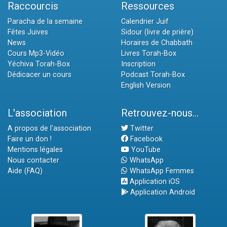
Raccourcis
Ressources
Paracha de la semaine
Calendrier Juif
Fêtes Juives
Sidour (livre de prière)
News
Horaires de Chabbath
Cours Mp3-Vidéo
Livres Torah-Box
Yéchiva Torah-Box
Inscription
Dédicacer un cours
Podcast Torah-Box
English Version
L'association
Retrouvez-nous...
A propos de l'association
Twitter
Faire un don !
Facebook
Mentions légales
YouTube
Nous contacter
WhatsApp
Aide (FAQ)
WhatsApp Femmes
Application iOS
Application Android