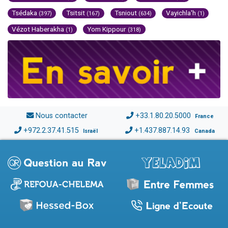
Tsédaka
Tsitsit
Tsniout
Vayichla'h
(397)
(167)
(634)
(1)
Vézot Haberakha
Yom Kippour
(1)
(318)
Nous contacter
+33.1.80.20.5000
France
+972.2.37.41.515
+1.437.887.14.93
Israël
Canada