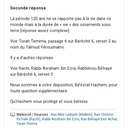
Seconde réponse
La période 120 ans ne se rapporte pas à la vie dans ce
monde mais à la durée de « vie » des ossements sous
terre [réponse assez complexe].
Voir Torah Temima, passage 6 sur Béréchit 6, verset 3 au
nom du Talmud Yéroushalmi.
Il y a d’autres réponses.
Voir Rachi, Rabbi Avraham Ibn Ezra, Rabbénou Bé’hayé
sur Béréchit 6, verset 3.
Nous sommes à votre disposition, Bé’ézrat Hachem, pour
toute question supplémentaire.
Qu’Hachem vous protège et vous bénisse.
Mékorot / Sources :
Rav Meïr Leibush (Malbim)
,
Rav Chlomo
Its'haki (Rachi)
,
Rabbi Avraham Ibn Ezra
,
Rav Béhayé Ben Acher
,
Torah Tmima
.