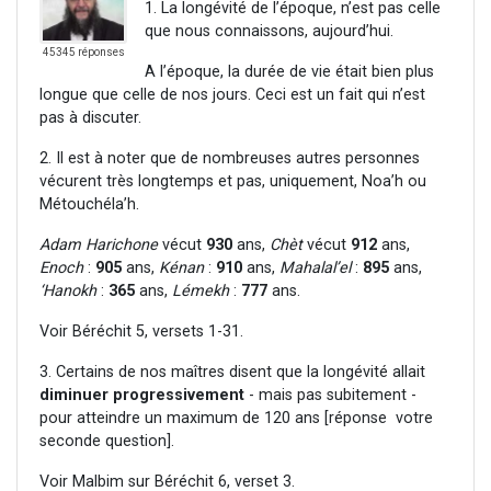
1. La longévité de l’époque, n’est pas celle
que nous connaissons, aujourd’hui.
45345 réponses
A l’époque, la durée de vie était bien plus
longue que celle de nos jours. Ceci est un fait qui n’est
pas à discuter.
2. Il est à noter que de nombreuses autres personnes
vécurent très longtemps et pas, uniquement, Noa’h ou
Métouchéla’h.
Adam Harichone
vécut
930
ans,
Chèt
vécut
912
ans,
Enoch
:
905
ans,
Kénan
:
910
ans,
Mahalal’el
:
895
ans,
‘Hanokh
:
365
ans,
Lémekh
:
777
ans.
Voir Béréchit 5, versets 1-31.
3. Certains de nos maîtres disent que la longévité allait
diminuer progressivement
- mais pas subitement -
pour atteindre un maximum de 120 ans [réponse votre
seconde question].
Voir Malbim sur Béréchit 6, verset 3.