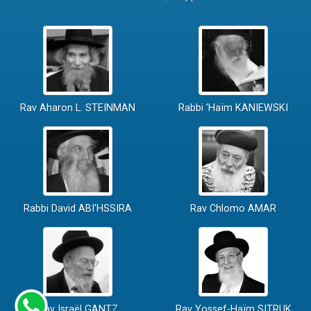
Rav Aharon L. STEINMAN
Rabbi 'Haïm KANIEWSKI
Rabbi David ABI'HSSIRA
Rav Chlomo AMAR
Rav Israël GANTZ
Rav Yossef-Haïm SITRUK