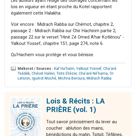
Les auteurs ayant rédigé des ouvrages concernant les
lois en vigueur en étant proche du Kotel rapportent
également cette Halakha.
Voir encore : Midrach Rabba sur Chémot, chapitre 2,
passage 2 - Midrach Rabba sur Chir Hachirim partie 2,
passage 22 sur le verset "Hiné Zé Omed A'har Kotlénou" -
Yalkout Yossef, chapitre 151, page 274, note 6.
Qu’Hachem vous protège et vous bénisse.
Mékorot / Sources :
Kaf Ha'haïm
,
Yalkout Yossef
,
Cha'aré
Tsédèk
,
Chévet Halévi
,
Tsits Eliézer
,
Cha'aré Né'hama
,
Or
Letsion
,
Iguérot Moché
,
Michna Beroura
,
Midrach Rabba
.
Lois & Récits : LA
PRIÈRE (vol. 1)
Tout savoir précisément du lever au
coucher : ablution des mains,
bénédictions du matin, Tsitsit, Téfilines,