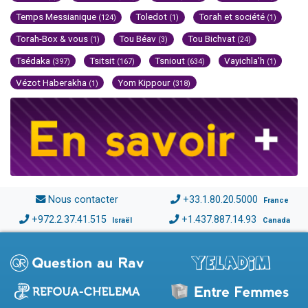
Temps Messianique
Toledot
Torah et société
(124)
(1)
(1)
Torah-Box & vous
Tou Béav
Tou Bichvat
(1)
(3)
(24)
Tsédaka
Tsitsit
Tsniout
Vayichla'h
(397)
(167)
(634)
(1)
Vézot Haberakha
Yom Kippour
(1)
(318)
Nous contacter
+33.1.80.20.5000
France
+972.2.37.41.515
+1.437.887.14.93
Israël
Canada