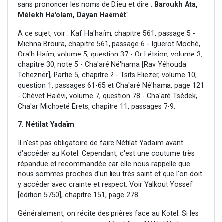
sans prononcer les noms de D.ieu et dire :
Baroukh Ata,
Mélekh Ha'olam, Dayan Haémèt
".
A ce sujet, voir : Kaf Ha'haïm, chapitre 561, passage 5 -
Michna Broura, chapitre 561, passage 6 - Iguerot Moché,
Ora'h Haïm, volume 5, question 37 - Or Létsion, volume 3,
chapitre 30, note 5 - Cha'aré Né'hama [Rav Yéhouda
Tchezner], Partie 5, chapitre 2 - Tsits Eliezer, volume 10,
question 1, passages 61-65 et Cha'aré Né'hama, page 121
- Chévet Halévi, volume 7, question 78 - Cha'aré Tsédek,
Cha'ar Michpeté Erets, chapitre 11, passages 7-9.
7. Nétilat Yadaïm
Il n'est pas obligatoire de faire Nétilat Yadaïm avant
d'accéder au Kotel. Cependant, c'est une coutume très
répandue et recommandée car elle nous rappelle que
nous sommes proches d'un lieu très saint et que l'on doit
y accéder avec crainte et respect. Voir Yalkout Yossef
[édition 5750], chapitre 151, page 278.
Généralement, on récite des prières face au Kotel. Si les