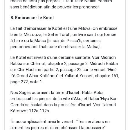
mains ne sont pas propres, il faut faire Nétilat Yadaïm
sans bénédiction afin de pouvoir les prononcer.
8. Embrasser le Kotel
Le fait d'embrasser le Kotel est une Mitsva. On embrasse
bien la Mézouza, le Séfer Torah, un livre saint qui tombe
à terre ou la Matsa [le soir de Pessa'h, certaines
personnes ont l'habitude d'embrasser la Matsa].
Le Kotel est investi d'une certaine sainteté. Voir Midrach
Rabba sur Chémot, chapitre 2, passage 2, Midrach Rabba
sur Chir Hachirim partie 2, passage 22 sur le verset "Hiné
Zé Omed A'har Kotlénou" et Yalkout Yossef, chapitre 151,
page 272, note 1.
Nos Sages adoraient la terre d'Israël : Rabbi Abba
embrassait les pierres de la ville d'Ako, et Rabbi 'Hiya Bar
Gamda se roulait dans la poussière d'Israël. Voir Talmud
Kétouvot 112a-112b.
Ils accomplissaient ainsi le verset : "Tes serviteurs en
aiment les pierres et ils en chérissent la poussière"