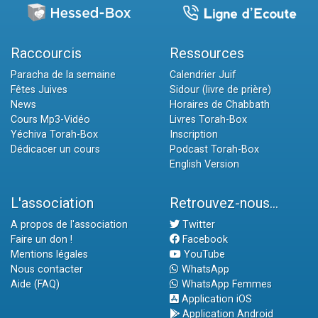
Raccourcis
Ressources
Paracha de la semaine
Calendrier Juif
Fêtes Juives
Sidour (livre de prière)
News
Horaires de Chabbath
Cours Mp3-Vidéo
Livres Torah-Box
Yéchiva Torah-Box
Inscription
Dédicacer un cours
Podcast Torah-Box
English Version
L'association
Retrouvez-nous...
A propos de l'association
Twitter
Faire un don !
Facebook
Mentions légales
YouTube
Nous contacter
WhatsApp
Aide (FAQ)
WhatsApp Femmes
Application iOS
Application Android