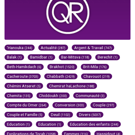
'Hanouka
Actualité
Argent & Travail
(244)
(287)
(747)
Balak
Bamidbar
Bar-Mitsva
Berechit
(1)
(1)
(118)
(1)
Beth-Hamikdach
Brakhot
Brit-Mila
(6)
(1520)
(176)
Cacheroute
Chabbath
Chavouot
(3703)
(2429)
(219)
Chémini Atseret
Chemirat haLachone
(5)
(188)
Chemita
Chiddoukh
Communauté
(135)
(200)
(3)
Compte du Omer
Conversion
Couple
(264)
(303)
(297)
Couple et Famille
Deuil
Divers
(5)
(1102)
(5037)
Education
Education
Education des enfants
(1)
(1)
(244)
Explications de Torah
Femmes
Hassidout
(1058)
(316)
(4)