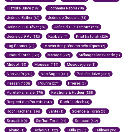
Histoire Juive
Hochaana Rabba
(189)
(18)
Jeûne d'Esther
Jeûne de Guedalia
(69)
(51)
Jeûne du 10 Tévet
Jeûne du 17 Tamouz
(74)
(270)
Jeûne du 9 Av
Kabbala
Kriat haTorah
(582)
(4)
(220)
Lag Baomer
Le sens des prénoms hébraïques
(29)
(2)
Limoud Torah
Mariage
Mélanges lait/viande
(371)
(772)
(1)
Middot
Moussar
Musique juive
(69)
(154)
(1)
Non-Juifs
Nos Sages
Pensée Juive
(249)
(131)
(3087)
Pessah
Pourim
Prières
(1508)
(274)
(3)
Pureté Familiale
Relations & Pudeur
(578)
(528)
Respect des Parents
Roch 'Hodech
(247)
(4)
Roch Hachana
Santé
Science & Torah
(296)
(1)
(33)
Sexualité
Sim'hat Torah
Souccot
(8)
(47)
(502)
Talmud
Techouva
Téfila
Téfilines
(1)
(122)
(2230)
(356)