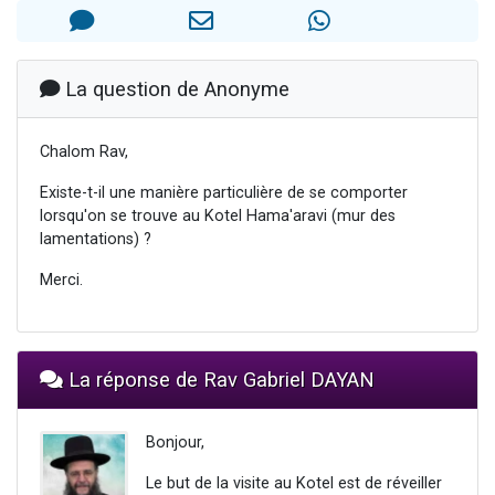
3 personnes viennent de nous rejoindre sur WhatsApp
2 nouvelles musiques dans Torah-Box Music
8 personnes viennent de faire un don pour Tsédaka : pauvres d'Israel
La question de Anonyme
Nouvelle émission radio : Visions de grandeur n°104 : Le Chabbath et le Birkat Hamazone à travers le temps
Chalom Rav,
4 personnes viennent de nous rejoindre sur WhatsApp
Existe-t-il une manière particulière de se comporter
lorsqu'on se trouve au Kotel Hama'aravi (mur des
lamentations) ?
Merci.
La réponse de Rav Gabriel DAYAN
Bonjour,
Le but de la visite au Kotel est de réveiller