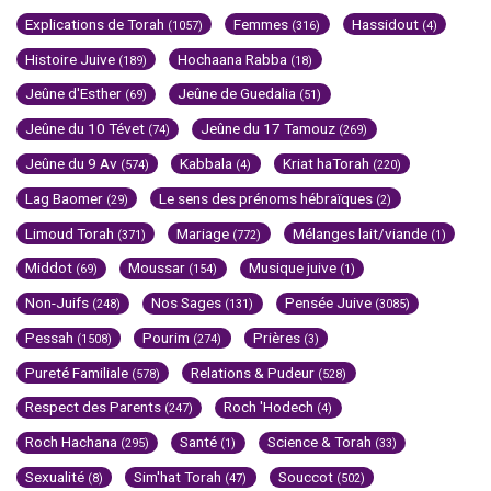
Explications de Torah
Femmes
Hassidout
(1057)
(316)
(4)
Histoire Juive
Hochaana Rabba
(189)
(18)
Jeûne d'Esther
Jeûne de Guedalia
(69)
(51)
Jeûne du 10 Tévet
Jeûne du 17 Tamouz
(74)
(269)
Jeûne du 9 Av
Kabbala
Kriat haTorah
(574)
(4)
(220)
Lag Baomer
Le sens des prénoms hébraïques
(29)
(2)
Limoud Torah
Mariage
Mélanges lait/viande
(371)
(772)
(1)
Middot
Moussar
Musique juive
(69)
(154)
(1)
Non-Juifs
Nos Sages
Pensée Juive
(248)
(131)
(3085)
Pessah
Pourim
Prières
(1508)
(274)
(3)
Pureté Familiale
Relations & Pudeur
(578)
(528)
Respect des Parents
Roch 'Hodech
(247)
(4)
Roch Hachana
Santé
Science & Torah
(295)
(1)
(33)
Sexualité
Sim'hat Torah
Souccot
(8)
(47)
(502)