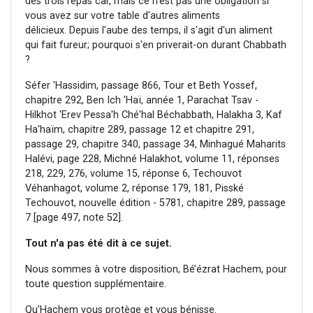
des trois repas car, mais ce n'est pas une obligation si
vous avez sur votre table d'autres aliments
délicieux. Depuis l'aube des temps, il s'agit d'un aliment
qui fait fureur; pourquoi s'en priverait-on durant Chabbath
?
Séfer 'Hassidim, passage 866, Tour et Beth Yossef,
chapitre 292, Ben Ich 'Haï, année 1, Parachat Tsav -
Hilkhot 'Erev Pessa'h Ché'hal Béchabbath, Halakha 3, Kaf
Ha'haïm, chapitre 289, passage 12 et chapitre 291,
passage 29, chapitre 340, passage 34, Minhagué Maharits
Halévi, page 228, Michné Halakhot, volume 11, réponses
218, 229, 276, volume 15, réponse 6, Techouvot
Véhanhagot, volume 2, réponse 179, 181, Pisské
Techouvot, nouvelle édition - 5781, chapitre 289, passage
7 [page 497, note 52].
Tout n'a pas été dit à ce sujet.
Nous sommes à votre disposition, Bé’ézrat Hachem, pour
toute question supplémentaire.
Qu’Hachem vous protège et vous bénisse.