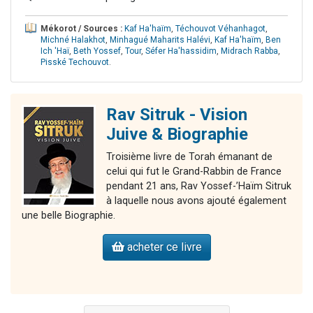
Mékorot / Sources :
Kaf Ha'haïm
,
Téchouvot Véhanhagot
,
Michné Halakhot
,
Minhagué Maharits Halévi
,
Kaf Ha'haïm
,
Ben
Ich 'Haï
,
Beth Yossef
,
Tour
,
Séfer Ha'hassidim
,
Midrach Rabba
,
Pisské Techouvot
.
Rav Sitruk - Vision
Juive & Biographie
Troisième livre de Torah émanant de
celui qui fut le Grand-Rabbin de France
pendant 21 ans, Rav Yossef-’Haïm Sitruk
à laquelle nous avons ajouté également
une belle Biographie.
acheter ce livre