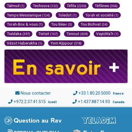
Talmud
Techouva
Téfila
Téfilines
(1)
(122)
(2230)
(356)
Temps Messianique
Toledot
Torah et société
(124)
(1)
(1)
Torah-Box & vous
Tou Béav
Tou Bichvat
(1)
(3)
(24)
Tsédaka
Tsitsit
Tsniout
Vayichla'h
(397)
(167)
(634)
(1)
Vézot Haberakha
Yom Kippour
(1)
(318)
Nous contacter
+33.1.80.20.5000
France
+972.2.37.41.515
+1.437.887.14.93
Israël
Canada