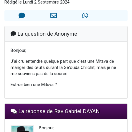
Rédigé le Lundi 2 Septembre 2024
Ariel vient de donner son Maasser
Il reste 49 places pour étudier en groupe sur Zoom
Nathaniel vient de donner son Maasser
6 personnes viennent de faire un don pour 5 enfants déjà orphelins risquent de perdre leur maman
La question de Anonyme
3 personnes viennent de nous rejoindre sur WhatsApp
Bonjour,
J’ai cru entendre quelque part que c’est une Mitsva de
manger des œufs durant la Sé'ouda Chlichit, mais je ne
me souviens pas de la source.
Est-ce bien une Mitsva ?
La réponse de Rav Gabriel DAYAN
Bonjour,