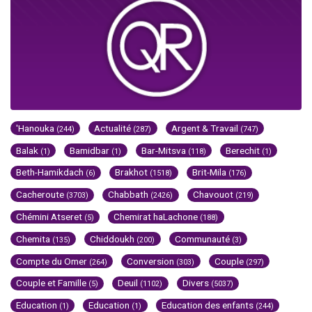
'Hanouka
Actualité
Argent & Travail
(244)
(287)
(747)
Balak
Bamidbar
Bar-Mitsva
Berechit
(1)
(1)
(118)
(1)
Beth-Hamikdach
Brakhot
Brit-Mila
(6)
(1518)
(176)
Cacheroute
Chabbath
Chavouot
(3703)
(2426)
(219)
Chémini Atseret
Chemirat haLachone
(5)
(188)
Chemita
Chiddoukh
Communauté
(135)
(200)
(3)
Compte du Omer
Conversion
Couple
(264)
(303)
(297)
Couple et Famille
Deuil
Divers
(5)
(1102)
(5037)
Education
Education
Education des enfants
(1)
(1)
(244)