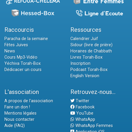
Raccourcis
Ressources
Paracha de la semaine
Calendrier Juif
Fêtes Juives
Sidour (livre de prière)
News
Horaires de Chabbath
Cours Mp3-Vidéo
Livres Torah-Box
Yéchiva Torah-Box
Inscription
Dédicacer un cours
Podcast Torah-Box
English Version
L'association
Retrouvez-nous...
A propos de l'association
Twitter
Faire un don !
Facebook
Mentions légales
YouTube
Nous contacter
WhatsApp
Aide (FAQ)
WhatsApp Femmes
Application iOS