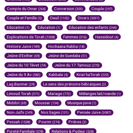
Compte du Omer
Conversion
Couple
(264)
(303)
(297)
Couple et Famille
Deuil
Divers
(5)
(1102)
(5037)
Education
Education
Education des enfants
(1)
(1)
(244)
Explications de Torah
Femmes
Hassidout
(1058)
(316)
(4)
Histoire Juive
Hochaana Rabba
(189)
(18)
Jeûne d'Esther
Jeûne de Guedalia
(69)
(51)
Jeûne du 10 Tévet
Jeûne du 17 Tamouz
(74)
(270)
Jeûne du 9 Av
Kabbala
Kriat haTorah
(582)
(4)
(220)
Lag Baomer
Le sens des prénoms hébraïques
(29)
(2)
Limoud Torah
Mariage
Mélanges lait/viande
(371)
(772)
(1)
Middot
Moussar
Musique juive
(69)
(154)
(1)
Non-Juifs
Nos Sages
Pensée Juive
(249)
(131)
(3087)
Pessah
Pourim
Prières
(1508)
(274)
(3)
Pureté Familiale
Relations & Pudeur
(578)
(528)