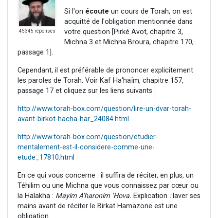
Si l'on
écoute
un cours de Torah, on est
acquitté de l'obligation mentionnée dans
votre question [Pirké Avot, chapitre 3,
45345 réponses
Michna 3 et Michna Broura, chapitre 170,
passage 1].
Cependant, il est préférable de prononcer explicitement
les paroles de Torah. Voir Kaf Ha'haïm, chapitre 157,
passage 17 et cliquez sur les liens suivants :
http://www.torah-box.com/question/lire-un-dvar-torah-
avant-birkot-hacha-har_24084.html
http://www.torah-box.com/question/etudier-
mentalement-est-il-considere-comme-une-
etude_17810.html
En ce qui vous concerne : il suffira de réciter, en plus, un
Téhilim ou une Michna que vous connaissez par cœur ou
la Halakha :
Mayim A'haronim 'Hova.
Explication
:
laver ses
mains avant de réciter le Birkat Hamazone est une
obligation.