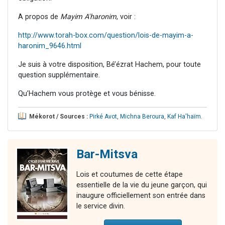
A propos de
Mayim A'haronim
, voir :
http://www.torah-box.com/question/lois-de-mayim-a-
haronim_9646.html
Je suis à votre disposition, Bé’ézrat Hachem, pour toute
question supplémentaire.
Qu’Hachem vous protège et vous bénisse.
Mékorot / Sources :
Pirké Avot
,
Michna Beroura
,
Kaf Ha'haïm
.
Bar-Mitsva
Lois et coutumes de cette étape
essentielle de la vie du jeune garçon, qui
inaugure officiellement son entrée dans
le service divin.