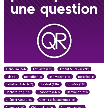
'Hanouka
Actualité
Argent & Travail
(244)
(287)
(747)
Balak
Bamidbar
Bar-Mitsva
Berechit
(1)
(1)
(118)
(1)
Beth-Hamikdach
Brakhot
Brit-Mila
(6)
(1520)
(176)
Cacheroute
Chabbath
Chavouot
(3703)
(2429)
(219)
Chémini Atseret
Chemirat haLachone
(5)
(188)
Chemita
Chiddoukh
Communauté
(135)
(200)
(3)