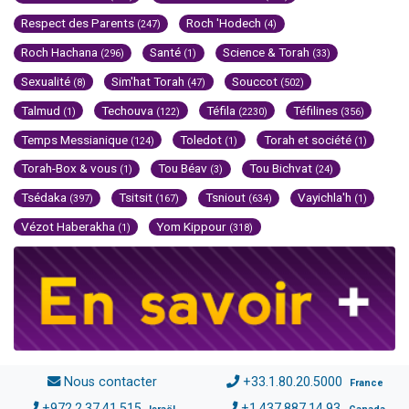
Respect des Parents
Roch 'Hodech
(247)
(4)
Roch Hachana
Santé
Science & Torah
(296)
(1)
(33)
Sexualité
Sim'hat Torah
Souccot
(8)
(47)
(502)
Talmud
Techouva
Téfila
Téfilines
(1)
(122)
(2230)
(356)
Temps Messianique
Toledot
Torah et société
(124)
(1)
(1)
Torah-Box & vous
Tou Béav
Tou Bichvat
(1)
(3)
(24)
Tsédaka
Tsitsit
Tsniout
Vayichla'h
(397)
(167)
(634)
(1)
Vézot Haberakha
Yom Kippour
(1)
(318)
Nous contacter
+33.1.80.20.5000
France
+972.2.37.41.515
+1.437.887.14.93