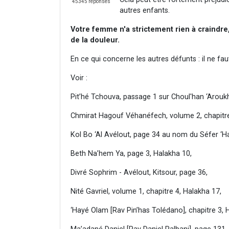
45345 réponses
autres enfants.
Votre femme n'a strictement rien à craindre, 
de la douleur.
En ce qui concerne les autres défunts : il ne fau
Voir :
Pit’hé Tchouva, passage 1 sur Choul'han ‘Aroukh
Chmirat Hagouf Véhanéfech, volume 2, chapitr
Kol Bo ‘Al Avélout, page 34 au nom du Séfer ‘H
Beth Na’hem Ya, page 3, Halakha 10,
Divré Sophrim - Avélout, Kitsour, page 36,
Nité Gavriel, volume 1, chapitre 4, Halakha 17,
‘Hayé Olam [Rav Pin’has Tolédano], chapitre 3, 