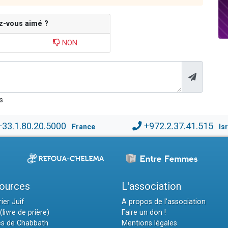
z-vous aimé ?
NON
s
+33.1.80.20.5000
+972.2.37.41.515
France
Is
ources
L'association
ier Juif
A propos de l'association
(livre de prière)
Faire un don !
es de Chabbath
Mentions légales