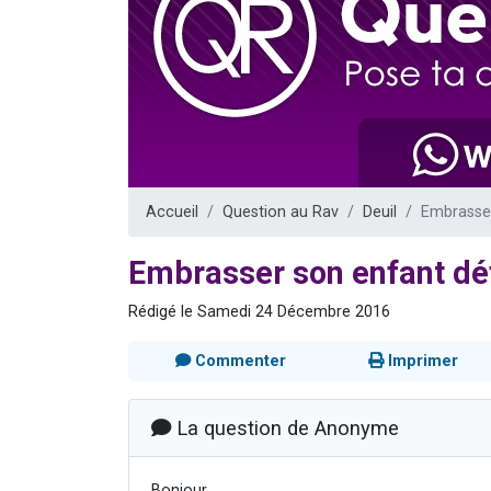
Il reste 
12 nouve
3 personnes 
2 personnes 
2 personnes 
Accueil
Question au Rav
Deuil
Embrasser
Embrasser son enfant dé
Rédigé le Samedi 24 Décembre 2016
Commenter
Imprimer
La question de Anonyme
Bonjour,