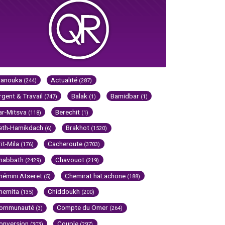
Hanouka
Actualité
(244)
(287)
rgent & Travail
Balak
Bamidbar
(747)
(1)
(1)
ar-Mitsva
Berechit
(118)
(1)
eth-Hamikdach
Brakhot
(6)
(1520)
rit-Mila
Cacheroute
(176)
(3703)
habbath
Chavouot
(2429)
(219)
hémini Atseret
Chemirat haLachone
(5)
(188)
hemita
Chiddoukh
(135)
(200)
ommunauté
Compte du Omer
(3)
(264)
onversion
Couple
(303)
(297)