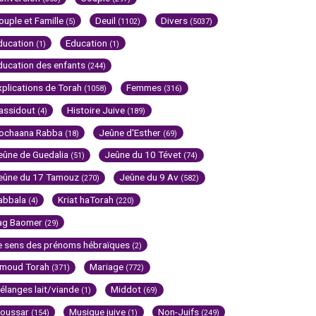
ouple et Famille
Deuil
Divers
(5)
(1102)
(5037)
ducation
Education
(1)
(1)
ducation des enfants
(244)
xplications de Torah
Femmes
(1058)
(316)
assidout
Histoire Juive
(4)
(189)
ochaana Rabba
Jeûne d'Esther
(18)
(69)
eûne de Guedalia
Jeûne du 10 Tévet
(51)
(74)
eûne du 17 Tamouz
Jeûne du 9 Av
(270)
(582)
abbala
Kriat haTorah
(4)
(220)
ag Baomer
(29)
e sens des prénoms hébraïques
(2)
imoud Torah
Mariage
(371)
(772)
élanges lait/viande
Middot
(1)
(69)
oussar
Musique juive
Non-Juifs
(154)
(1)
(249)