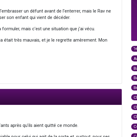
d'embrasser un défunt avant de l'enterrer, mais le Rav ne
sser son enfant qui vient de décéder.
à formuler, mais c'est une situation que j'ai vécu.
a était très mauvais, et je le regrette amèrement. Mon
'
A
B
B
B
C
C
C
fants après qu’ils aient quitté ce monde.
C
C
able pour celui qui agit de la sorte et, surtout, pour ses