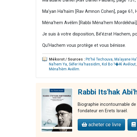
Ma’adané Daniel [Rav Daniel Palbani], page 131,
Ma’yan Ha’haïm [Rav Amnon Cohen], page 61, H
Ména’hem Avélim [Rabbi Ména’hem Mordékhaï],
Je suis à votre disposition, Bé’ézrat Hachem, p
Qu’Hachem vous protège et vous bénisse.
Mékorot / Sources :
Pit'hé Techouva
,
Ma’ayane Ha
Na’hem Ya
,
Séfer Ha'hassidim
,
Kol Bo ?�Al Avélout
Ména’hèm Avélim
.
Rabbi Its'hak Abi'
Biographie incontournable de 
fondateur en Erets Israël.
acheter ce livre