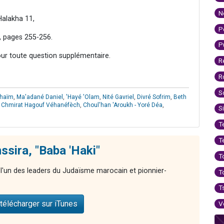
N
alakha 11,
P
 pages 255-256.
P
our toute question supplémentaire.
R
R
S
’haïm
,
Ma'adané Daniel
,
'Hayé 'Olam
,
Nité Gavriel
,
Divré Sofrim
,
Beth
,
Chmirat Hagouf Véhanéfèch
,
Choul'han 'Aroukh - Yoré Déa
,
S
T
T
hssira, "Baba 'Haki"
T
l'un des leaders du Judaïsme marocain et pionnier-
T
T
télécharger sur iTunes
V