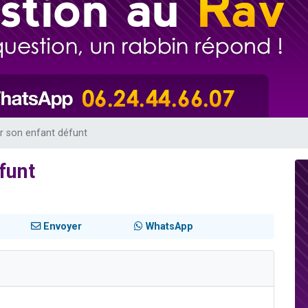
49 places pour étudier en groupe sur Zoom
lles musiques dans Torah-Box Music
viennent de nous rejoindre sur WhatsApp
viennent de nous rejoindre sur WhatsApp
viennent de nous rejoindre sur WhatsApp
 son enfant défunt
funt
Envoyer
WhatsApp