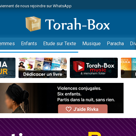
viennent de nous rejoindre sur WhatsApp
es viennent de faire un don pour Reloger Rivka, 6 enfants, victime de violences
es viennent de faire un don pour 1 Journée de Vacances Pour les Enfants
 viennent de demander une bénédiction
viennent de nous rejoindre sur WhatsApp
emmes
Enfants
Etude sur Texte
Musique
Paracha
Di
49 places pour étudier en groupe sur Zoom
nes viennent de faire un don pour Diane, 80 ans, dans un appartement insalu
 donner son Maasser
viennent de nous rejoindre sur WhatsApp
viennent de nous rejoindre sur WhatsApp
es viennent de faire un don pour 5 jours de vacances aux Orphelins
de donner son Maasser
 viennent de demander une bénédiction
viennent de nous rejoindre sur WhatsApp
nnes viennent de faire un don pour Sauvez la jambe de Yohan