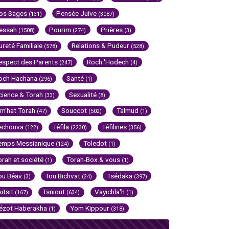
os Sages
Pensée Juive
(131)
(3087)
essah
Pourim
Prières
(1508)
(274)
(3)
ureté Familiale
Relations & Pudeur
(578)
(528)
espect des Parents
Roch 'Hodech
(247)
(4)
och Hachana
Santé
(296)
(1)
cience & Torah
Sexualité
(33)
(8)
im'hat Torah
Souccot
Talmud
(47)
(502)
(1)
echouva
Téfila
Téfilines
(122)
(2230)
(356)
emps Messianique
Toledot
(124)
(1)
orah et société
Torah-Box & vous
(1)
(1)
ou Béav
Tou Bichvat
Tsédaka
(3)
(24)
(397)
sitsit
Tsniout
Vayichla'h
(167)
(634)
(1)
ézot Haberakha
Yom Kippour
(1)
(318)