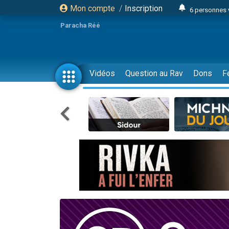
Mon compte
/
Inscription
6 personnes 
4 personn
Paracha Réé
2 personn
17 personnes
4 personnes 
Vidéos
Question au Rav
Dons
F
Il reste 
23 person
Eva vient de
4 personnes 
3 personnes 
3 personn
Odaya vient 
13 personnes
2 personnes 
30 perso