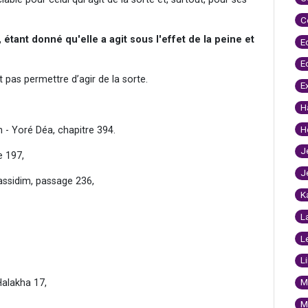
C
étant donné qu'elle a agit sous l'effet de la peine et
E
E
t pas permettre d’agir de la sorte.
E
H
H
 - Yoré Déa, chapitre 394.
J
e 197,
J
assidim, passage 236,
K
L
L
L
M
Halakha 17,
M