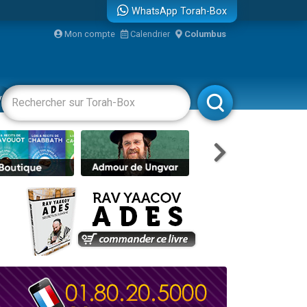
WhatsApp Torah-Box
...
Mon compte
Calendrier
Columbus
vertissements
Livres
Rabbanim
bre