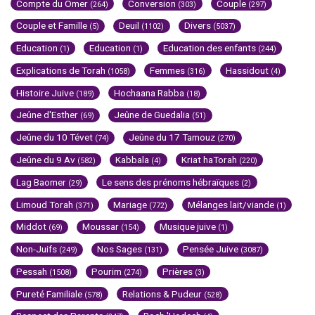
Compte du Omer
Conversion
Couple
(264)
(303)
(297)
Couple et Famille
Deuil
Divers
(5)
(1102)
(5037)
Education
Education
Education des enfants
(1)
(1)
(244)
Explications de Torah
Femmes
Hassidout
(1058)
(316)
(4)
Histoire Juive
Hochaana Rabba
(189)
(18)
Jeûne d'Esther
Jeûne de Guedalia
(69)
(51)
Jeûne du 10 Tévet
Jeûne du 17 Tamouz
(74)
(270)
Jeûne du 9 Av
Kabbala
Kriat haTorah
(582)
(4)
(220)
Lag Baomer
Le sens des prénoms hébraïques
(29)
(2)
Limoud Torah
Mariage
Mélanges lait/viande
(371)
(772)
(1)
Middot
Moussar
Musique juive
(69)
(154)
(1)
Non-Juifs
Nos Sages
Pensée Juive
(249)
(131)
(3087)
Pessah
Pourim
Prières
(1508)
(274)
(3)
Pureté Familiale
Relations & Pudeur
(578)
(528)