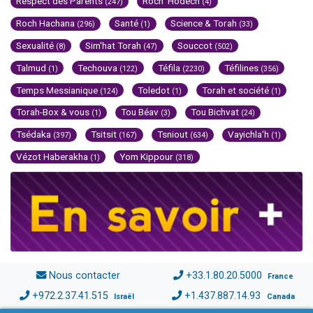
Respect des Parents
Roch 'Hodech
(247)
(4)
Roch Hachana
Santé
Science & Torah
(296)
(1)
(33)
Sexualité
Sim'hat Torah
Souccot
(8)
(47)
(502)
Talmud
Techouva
Téfila
Téfilines
(1)
(122)
(2230)
(356)
Temps Messianique
Toledot
Torah et société
(124)
(1)
(1)
Torah-Box & vous
Tou Béav
Tou Bichvat
(1)
(3)
(24)
Tsédaka
Tsitsit
Tsniout
Vayichla'h
(397)
(167)
(634)
(1)
Vézot Haberakha
Yom Kippour
(1)
(318)
Nous contacter
+33.1.80.20.5000
France
+972.2.37.41.515
+1.437.887.14.93
Israël
Canada