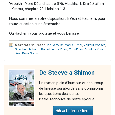
'Aroukh - Yoré Déa, chapitre 375, Halakha 1, Divré Sofrim
- Kitsour, chapitre 23, Halakha 1-3.
Nous sommes à votre disposition, Bé’ézrat Hachem, pour
toute question supplémentaire.
Qu’Hachem vous protège et vous bénisse.
Mékorot / Sources :
Pné Baroukh
,
Yabi'a Omèr
,
Yalkout Yossef
,
Guéchèr Ha'haïm
,
Badé Hachoul'han
,
Choul'han 'Aroukh - Yoré
Déa
,
Divré Sofrim
.
De Steeve a Shimon
Un roman plein d'humour et beaucoup
de finesse qui aborde sans compromis
les questions des jeunes
Baalé Techouva de notre époque.
acheter ce livre