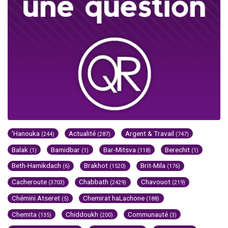
'Hanouka
Actualité
Argent & Travail
(244)
(287)
(747)
Balak
Bamidbar
Bar-Mitsva
Berechit
(1)
(1)
(118)
(1)
Beth-Hamikdach
Brakhot
Brit-Mila
(6)
(1520)
(176)
Cacheroute
Chabbath
Chavouot
(3703)
(2429)
(219)
Chémini Atseret
Chemirat haLachone
(5)
(188)
Chemita
Chiddoukh
Communauté
(135)
(200)
(3)