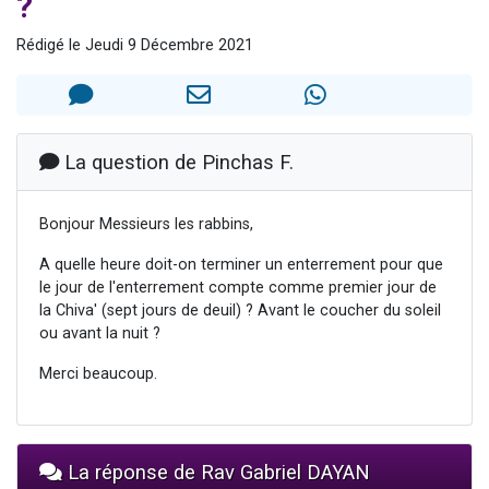
?
4 personnes viennent de nous rejoindre sur WhatsApp
Rédigé le Jeudi 9 Décembre 2021
3 personnes viennent de nous rejoindre sur WhatsApp
3 personnes viennent de faire un don pour 5 jours de vacances aux Orphelins
Odaya vient de donner son Maasser
2 personnes viennent de faire un don pour Tsédaka : pauvres d'Israel
La question de Pinchas F.
Bonjour Messieurs les rabbins,
A quelle heure doit-on terminer un enterrement pour que
le jour de l'enterrement compte comme premier jour de
la Chiva' (sept jours de deuil) ? Avant le coucher du soleil
ou avant la nuit ?
Merci beaucoup.
La réponse de Rav Gabriel DAYAN