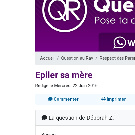
3 personnes 
2 nouvel
8 personn
Nouvelle émis
4 personnes 
Accueil
Question au Rav
Respect des Pare
Epiler sa mère
Rédigé le Mercredi 22 Juin 2016
Commenter
Imprimer
La question de Déborah Z.
Bonjour,