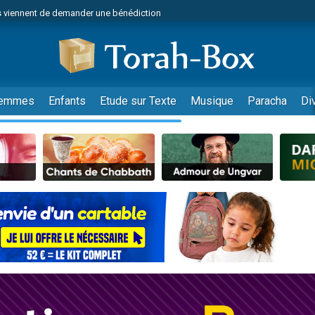
 viennent de demander une bénédiction
49 places pour étudier en groupe sur Zoom
nes viennent de faire un don pour Diane, 80 ans, dans un appartement insalu
 donner son Maasser
viennent de nous rejoindre sur WhatsApp
emmes
Enfants
Etude sur Texte
Musique
Paracha
Di
viennent de nous rejoindre sur WhatsApp
de donner son Maasser
es viennent de faire un don pour 5 jours de vacances aux Orphelins
viennent de nous rejoindre sur WhatsApp
 viennent de demander une bénédiction
49 places pour étudier en groupe sur Zoom
nnes viennent de faire un don pour Sauvez la jambe de Yohan
lles musiques dans Torah-Box Music
viennent de nous rejoindre sur WhatsApp
viennent de nous rejoindre sur WhatsApp