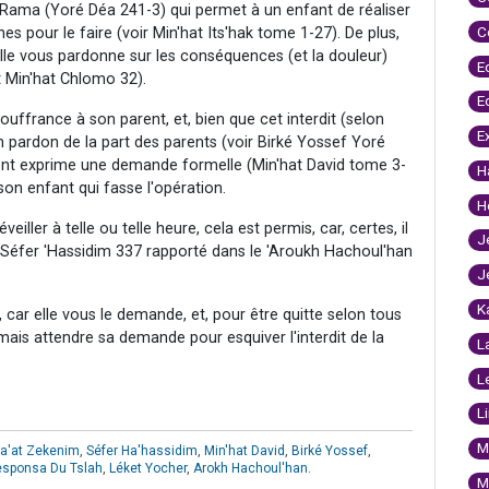
 Rama (Yoré Déa 241-3) qui permet à un enfant de réaliser
C
nes pour le faire (voir Min'hat Its'hak tome 1-27). De plus,
lle vous pardonne sur les conséquences (et la douleur)
E
t Min'hat Chlomo 32).
E
ouffrance à son parent, et, bien que cet interdit (selon
E
n pardon de la part des parents (voir Birké Yossef Yoré
rent exprime une demande formelle (Min'hat David tome 3-
H
 son enfant qui fasse l'opération.
H
veiller à telle ou telle heure, cela est permis, car, certes, il
J
(Séfer 'Hassidim 337 rapporté dans le 'Aroukh Hachoul'han
J
K
car elle vous le demande, et, pour être quitte selon tous
, mais attendre sa demande pour esquiver l'interdit de la
L
L
L
M
a'at Zekenim
,
Séfer Ha'hassidim
,
Min'hat David
,
Birké Yossef
,
sponsa Du Tslah
,
Léket Yocher
,
Arokh Hachoul'han
.
M