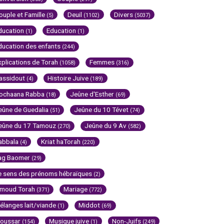
ouple et Famille
Deuil
Divers
(5)
(1102)
(5037)
ducation
Education
(1)
(1)
ducation des enfants
(244)
xplications de Torah
Femmes
(1058)
(316)
assidout
Histoire Juive
(4)
(189)
ochaana Rabba
Jeûne d'Esther
(18)
(69)
eûne de Guedalia
Jeûne du 10 Tévet
(51)
(74)
eûne du 17 Tamouz
Jeûne du 9 Av
(270)
(582)
abbala
Kriat haTorah
(4)
(220)
ag Baomer
(29)
e sens des prénoms hébraïques
(2)
imoud Torah
Mariage
(371)
(772)
élanges lait/viande
Middot
(1)
(69)
oussar
Musique juive
Non-Juifs
(154)
(1)
(249)