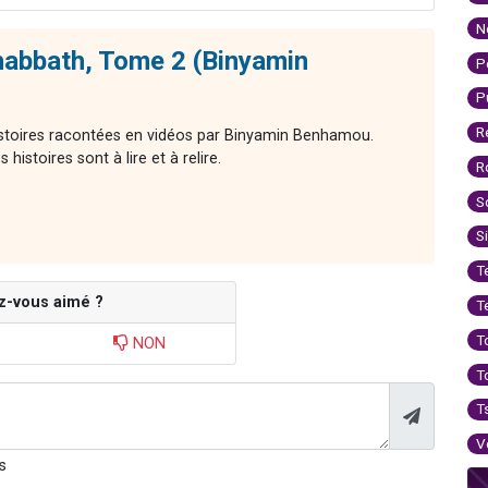
N
habbath, Tome 2 (Binyamin
P
P
R
histoires racontées en vidéos par Binyamin Benhamou.
histoires sont à lire et à relire.
R
S
S
T
z-vous aimé ?
T
T
NON
T
T
V
s