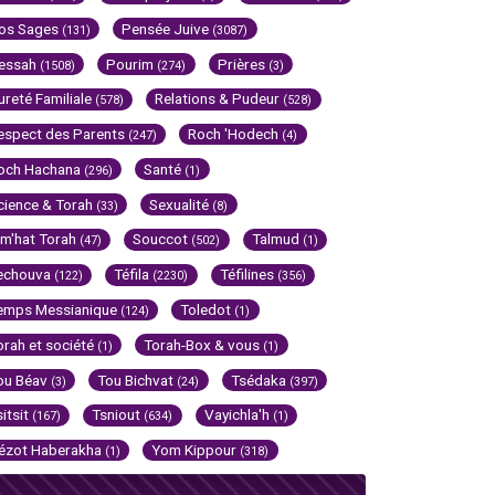
os Sages
Pensée Juive
(131)
(3087)
essah
Pourim
Prières
(1508)
(274)
(3)
ureté Familiale
Relations & Pudeur
(578)
(528)
espect des Parents
Roch 'Hodech
(247)
(4)
och Hachana
Santé
(296)
(1)
cience & Torah
Sexualité
(33)
(8)
im'hat Torah
Souccot
Talmud
(47)
(502)
(1)
echouva
Téfila
Téfilines
(122)
(2230)
(356)
emps Messianique
Toledot
(124)
(1)
orah et société
Torah-Box & vous
(1)
(1)
ou Béav
Tou Bichvat
Tsédaka
(3)
(24)
(397)
sitsit
Tsniout
Vayichla'h
(167)
(634)
(1)
ézot Haberakha
Yom Kippour
(1)
(318)