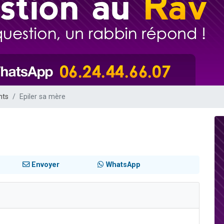
viennent de nous rejoindre sur WhatsApp
les musiques dans Torah-Box Music
es viennent de faire un don pour Tsédaka : pauvres d'Israel
sion radio : Visions de grandeur n°104 : Le Chabbath et le Birkat Hamazone à 
viennent de nous rejoindre sur WhatsApp
nts
Epiler sa mère
Envoyer
WhatsApp