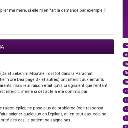
épiler ma mère, si elle m'en fait la demande par exemple ?
'
IA
A
B
B
m (Da'at Zekénim Miba'alé Tossfot dans la Parachat
her Yoré Déa page 37 et autres) ont interdit aux enfants
B
ents, mais leur raison était qu'ils craignaient que l'enfant
C
 est interdit, même si cet acte a été commis par
C
e raison épiler, ne pose plus de problème (voir responsa
C
ire saigner quelqu'un en l'épilant, et, en tout cas, cela ne
C
jorité des cas, le patient ne saigne pas.
C