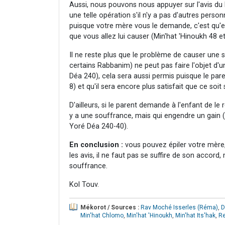
Aussi, nous pouvons nous appuyer sur l'avis du
une telle opération s'il n'y a pas d'autres person
puisque votre mère vous le demande, c'est qu'e
que vous allez lui causer (Min'hat 'Hinoukh 48 e
Il ne reste plus que le problème de causer une s
certains Rabbanim) ne peut pas faire l'objet d'u
Déa 240), cela sera aussi permis puisque le pa
8) et qu'il sera encore plus satisfait que ce soit
D'ailleurs, si le parent demande à l'enfant de le ré
y a une souffrance, mais qui engendre un gain 
Yoré Déa 240-40).
En conclusion :
vous pouvez épiler votre mère, 
les avis, il ne faut pas se suffire de son accord
souffrance.
Kol Touv.
Mékorot / Sources :
Rav Moché Isserles (Réma)
,
D
Min'hat Chlomo
,
Min'hat 'Hinoukh
,
Min'hat Its'hak
,
Re