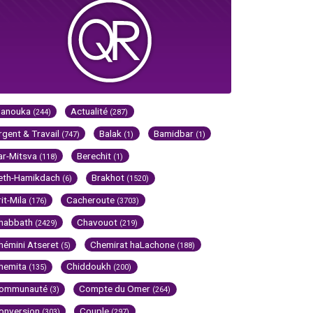
Hanouka
Actualité
(244)
(287)
rgent & Travail
Balak
Bamidbar
(747)
(1)
(1)
ar-Mitsva
Berechit
(118)
(1)
eth-Hamikdach
Brakhot
(6)
(1520)
rit-Mila
Cacheroute
(176)
(3703)
habbath
Chavouot
(2429)
(219)
hémini Atseret
Chemirat haLachone
(5)
(188)
hemita
Chiddoukh
(135)
(200)
ommunauté
Compte du Omer
(3)
(264)
onversion
Couple
(303)
(297)