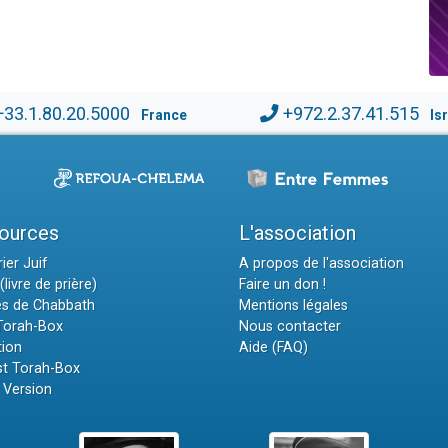
+33.1.80.20.5000
+972.2.37.41.515
France
Is
ources
L'association
ier Juif
A propos de l'association
(livre de prière)
Faire un don !
es de Chabbath
Mentions légales
 Torah-Box
Nous contacter
tion
Aide (FAQ)
t Torah-Box
 Version