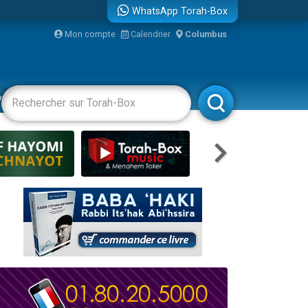
WhatsApp Torah-Box
Mon compte
Calendrier
Columbus
bre
vertissements
Livres
Rabbanim