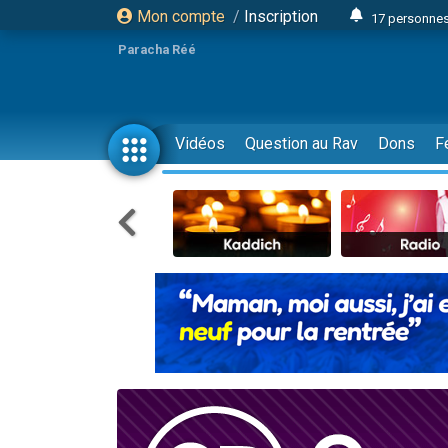
Mon compte
/
Inscription
17 personnes
Il reste 
Paracha Réé
23 person
Eva vient de
4 personnes 
Vidéos
Question au Rav
Dons
F
3 personnes 
Odaya vient 
3 personn
2 personnes 
13 personnes
Il reste 
30 perso
12 nouve
3 personnes 
2 personnes 