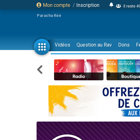
Mon compte
/
Inscription
Il reste 
16 person
Paracha Réé
2 personnes 
6 personnes 
4 personn
Vidéos
Question au Rav
Dons
F
2 personn
17 personnes
4 personnes 
Il reste 
Eva vient de
4 personnes 
3 personnes 
Odaya vient 
3 personn
2 personnes 