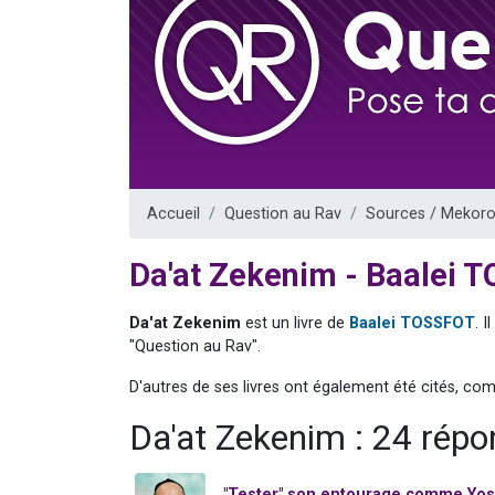
13 personnes
30 perso
Il reste 
12 nouve
29 personnes
Accueil
Question au Rav
Sources / Mekoro
Da'at Zekenim - Baalei 
Da'at Zekenim
est un livre de
Baalei TOSSFOT
. 
"Question au Rav".
D'autres de ses livres ont également été cités, co
Da'at Zekenim : 24 rép
"Tester" son entourage comme Yos