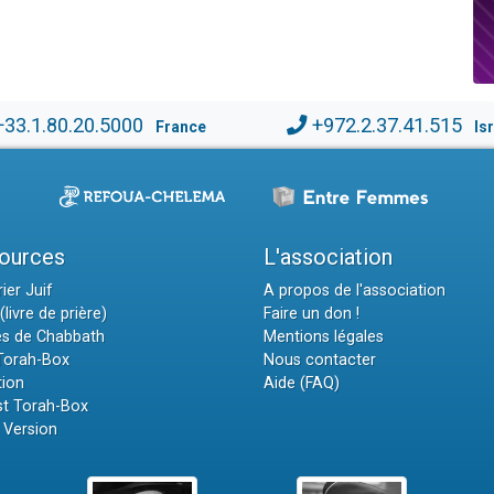
+33.1.80.20.5000
+972.2.37.41.515
France
Is
ources
L'association
ier Juif
A propos de l'association
(livre de prière)
Faire un don !
es de Chabbath
Mentions légales
 Torah-Box
Nous contacter
tion
Aide (FAQ)
t Torah-Box
 Version