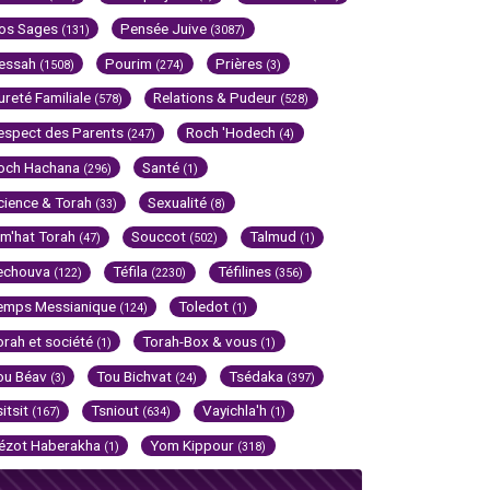
os Sages
Pensée Juive
(131)
(3087)
essah
Pourim
Prières
(1508)
(274)
(3)
ureté Familiale
Relations & Pudeur
(578)
(528)
espect des Parents
Roch 'Hodech
(247)
(4)
och Hachana
Santé
(296)
(1)
cience & Torah
Sexualité
(33)
(8)
im'hat Torah
Souccot
Talmud
(47)
(502)
(1)
echouva
Téfila
Téfilines
(122)
(2230)
(356)
emps Messianique
Toledot
(124)
(1)
orah et société
Torah-Box & vous
(1)
(1)
ou Béav
Tou Bichvat
Tsédaka
(3)
(24)
(397)
sitsit
Tsniout
Vayichla'h
(167)
(634)
(1)
ézot Haberakha
Yom Kippour
(1)
(318)