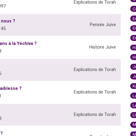
Explications de Torah
997
C
E
 nous ?
Pensée Juive
E
145
E
ans à la Yéchiva ?
Histoire Juive
H
8
H
J
Explications de Torah
6
J
K
faiblesse ?
Explications de Torah
L
1
L
Explications de Torah
L
3
M
 ?
M