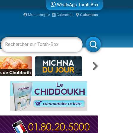
WhatsApp Torah-Box
bre
Mon compte
Calendrier
Columbus
...
vertissements
Livres
Rabbanim