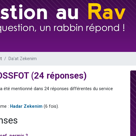
 viennent de demander une bénédiction
nnes viennent de faire un don pour Sauvez la jambe de Yohan
49 places pour étudier en groupe sur Zoom
lles musiques dans Torah-Box Music
 viennent de demander une bénédiction
t
Da'at Zekenim
TOSSFOT (24 réponses)
Il a été mentionné dans 24 réponses différentes du service
mme :
Hadar Zekenim
(6 fois).
onses
sef, permis ?