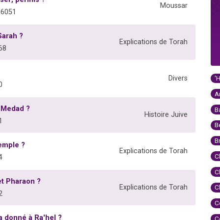
Moussar
06051
Sarah ?
Explications de Torah
68
'
Divers
0
A
t Medad ?
B
Histoire Juive
1
B
B
Temple ?
Explications de Torah
C
4
C
et Pharaon ?
Explications de Torah
C
2
C
a donné à Ra'hel ?
C