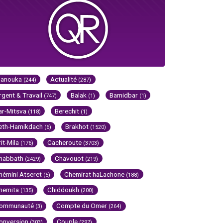
Hanouka
Actualité
(244)
(287)
rgent & Travail
Balak
Bamidbar
(747)
(1)
(1)
ar-Mitsva
Berechit
(118)
(1)
eth-Hamikdach
Brakhot
(6)
(1520)
rit-Mila
Cacheroute
(176)
(3703)
habbath
Chavouot
(2429)
(219)
hémini Atseret
Chemirat haLachone
(5)
(188)
hemita
Chiddoukh
(135)
(200)
ommunauté
Compte du Omer
(3)
(264)
onversion
Couple
(303)
(297)