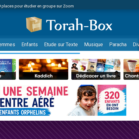
49 places pour étudier en groupe sur Zoom
nes viennent de faire un don pour Diane, 80 ans, dans un appartement insalu
viennent de nous rejoindre sur WhatsApp
viennent de nous rejoindre sur WhatsApp
es viennent de faire un don pour Reloger Rivka, 6 enfants, victime de violences
emmes
Enfants
Etude sur Texte
Musique
Paracha
Di
es viennent de faire un don pour 1 Journée de Vacances Pour les Enfants
 viennent de demander une bénédiction
viennent de nous rejoindre sur WhatsApp
49 places pour étudier en groupe sur Zoom
 donner son Maasser
viennent de nous rejoindre sur WhatsApp
viennent de nous rejoindre sur WhatsApp
de donner son Maasser
es viennent de faire un don pour 5 jours de vacances aux Orphelins
viennent de nous rejoindre sur WhatsApp