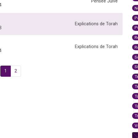
Pensée Juive
4
N
P
Explications de Torah
P
3
R
Explications de Torah
R
4
S
S
1
2
T
T
T
T
T
V