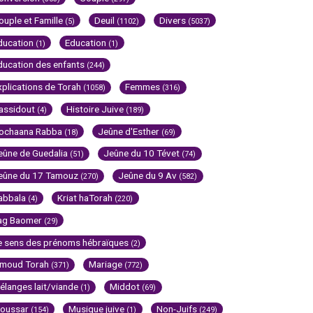
ouple et Famille
Deuil
Divers
(5)
(1102)
(5037)
ducation
Education
(1)
(1)
ducation des enfants
(244)
xplications de Torah
Femmes
(1058)
(316)
assidout
Histoire Juive
(4)
(189)
ochaana Rabba
Jeûne d'Esther
(18)
(69)
eûne de Guedalia
Jeûne du 10 Tévet
(51)
(74)
eûne du 17 Tamouz
Jeûne du 9 Av
(270)
(582)
abbala
Kriat haTorah
(4)
(220)
ag Baomer
(29)
e sens des prénoms hébraïques
(2)
imoud Torah
Mariage
(371)
(772)
élanges lait/viande
Middot
(1)
(69)
oussar
Musique juive
Non-Juifs
(154)
(1)
(249)