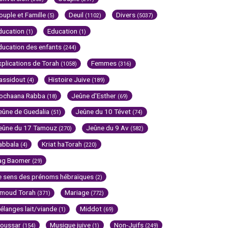
ouple et Famille
Deuil
Divers
(5)
(1102)
(5037)
ducation
Education
(1)
(1)
ducation des enfants
(244)
xplications de Torah
Femmes
(1058)
(316)
assidout
Histoire Juive
(4)
(189)
ochaana Rabba
Jeûne d'Esther
(18)
(69)
eûne de Guedalia
Jeûne du 10 Tévet
(51)
(74)
eûne du 17 Tamouz
Jeûne du 9 Av
(270)
(582)
abbala
Kriat haTorah
(4)
(220)
ag Baomer
(29)
e sens des prénoms hébraïques
(2)
imoud Torah
Mariage
(371)
(772)
élanges lait/viande
Middot
(1)
(69)
oussar
Musique juive
Non-Juifs
(154)
(1)
(249)