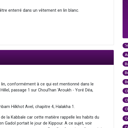
d'être enterré dans un vêtement en lin blanc.
'
A
B
B
B
 lin, conformément à ce qui est mentionné dans le
illel, passage 1 sur Choul'han 'Aroukh - Yoré Déa,
C
C
mbam Hilkhot Avel, chapitre 4, Halakha 1.
C
 de la Kabbale car cette matière rappelle les habits du
C
 Gadol portait le jour de Kippour. A ce sujet, voir
C