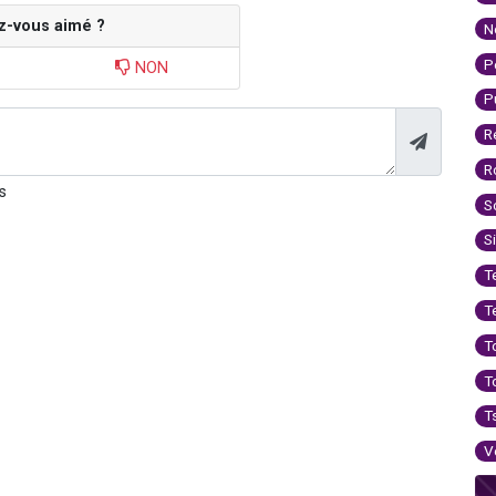
z-vous aimé ?
N
P
NON
P
R
R
s
S
S
T
T
T
T
T
V