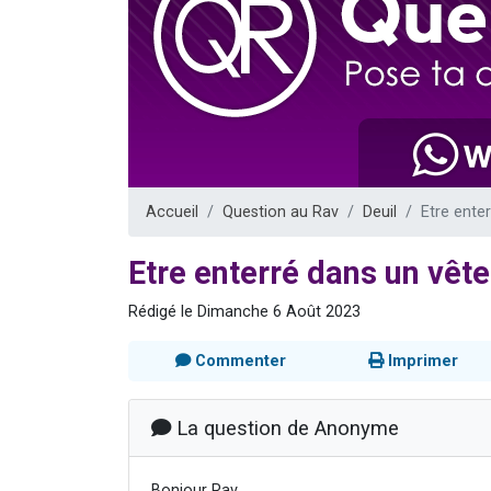
Il reste 
12 nouve
3 personnes 
2 personnes 
2 personnes 
Accueil
Question au Rav
Deuil
Etre ente
Etre enterré dans un vête
Rédigé le Dimanche 6 Août 2023
Commenter
Imprimer
La question de Anonyme
Bonjour Rav,