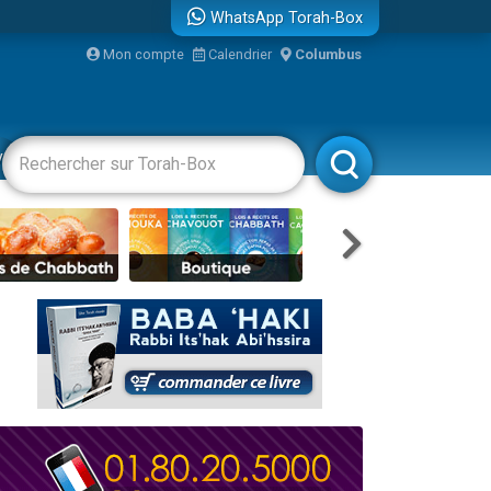
WhatsApp Torah-Box
...
Mon compte
Calendrier
Columbus
vertissements
Livres
Rabbanim
bre