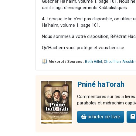
Guécher Ha'haïm, volume 1, page 101. Nous ne
car il s'agit d'enseignements Kabbalistiques.
4.
Lorsque le lin n'est pas disponible, on utilise
Ha'haïm, volume 1, page 101.
Nous sommes à votre disposition, Bé’ézrat Hac
Qu’Hachem vous protège et vous bénisse.
Mékorot / Sources :
Beth Hillel
,
Choul'han 'Aroukh 
Pniné haTorah
Commentaires sur les 5 livres
paraboles et midrachim capti
acheter ce livre