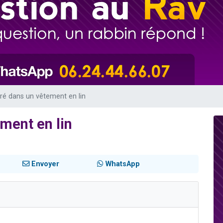
49 places pour étudier en groupe sur Zoom
lles musiques dans Torah-Box Music
viennent de nous rejoindre sur WhatsApp
viennent de nous rejoindre sur WhatsApp
viennent de nous rejoindre sur WhatsApp
rré dans un vêtement en lin
ment en lin
Envoyer
WhatsApp