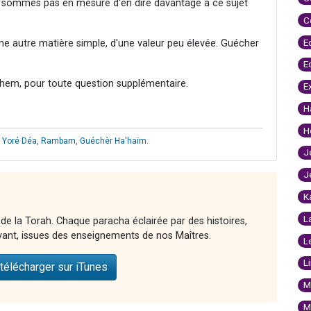
 sommes pas en mesure d'en dire davantage à ce sujet
C
E
 une autre matière simple, d'une valeur peu élevée. Guécher
E
hem, pour toute question supplémentaire.
E
H
H
- Yoré Déa
,
Rambam
,
Guéchèr Ha'haïm
.
J
J
K
L
 de la Torah. Chaque paracha éclairée par des histoires,
vant, issues des enseignements de nos Maîtres.
L
L
télécharger sur iTunes
M
M