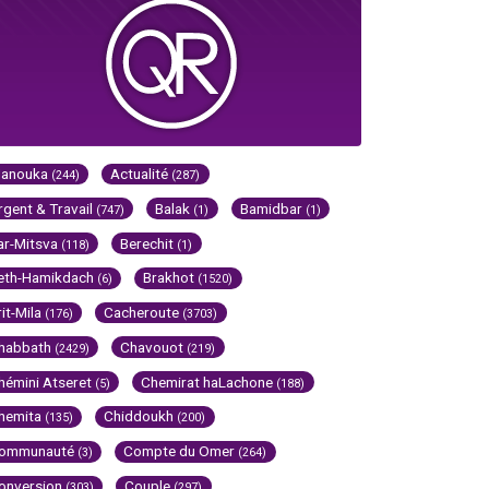
Hanouka
Actualité
(244)
(287)
rgent & Travail
Balak
Bamidbar
(747)
(1)
(1)
ar-Mitsva
Berechit
(118)
(1)
eth-Hamikdach
Brakhot
(6)
(1520)
rit-Mila
Cacheroute
(176)
(3703)
habbath
Chavouot
(2429)
(219)
hémini Atseret
Chemirat haLachone
(5)
(188)
hemita
Chiddoukh
(135)
(200)
ommunauté
Compte du Omer
(3)
(264)
onversion
Couple
(303)
(297)