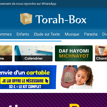
viennent de nous rejoindre sur WhatsApp
es viennent de faire un don pour Reloger Rivka, 6 enfants, victime de violences
es viennent de faire un don pour 1 Journée de Vacances Pour les Enfants
 viennent de demander une bénédiction
viennent de nous rejoindre sur WhatsApp
emmes
Enfants
Etude sur Texte
Musique
Paracha
Di
49 places pour étudier en groupe sur Zoom
nes viennent de faire un don pour Diane, 80 ans, dans un appartement insalu
 donner son Maasser
viennent de nous rejoindre sur WhatsApp
viennent de nous rejoindre sur WhatsApp
es viennent de faire un don pour 5 jours de vacances aux Orphelins
de donner son Maasser
 viennent de demander une bénédiction
viennent de nous rejoindre sur WhatsApp
nnes viennent de faire un don pour Sauvez la jambe de Yohan