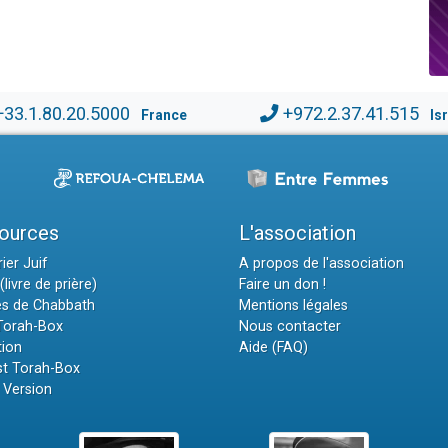
+33.1.80.20.5000
+972.2.37.41.515
France
Is
ources
L'association
ier Juif
A propos de l'association
(livre de prière)
Faire un don !
es de Chabbath
Mentions légales
 Torah-Box
Nous contacter
tion
Aide (FAQ)
t Torah-Box
 Version