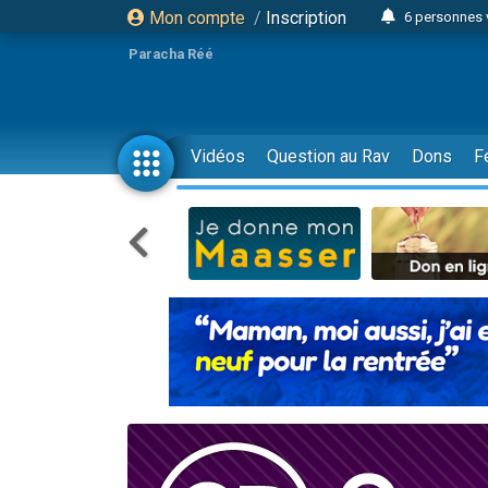
Mon compte
/
Inscription
6 personnes 
4 personn
Paracha Réé
2 personn
17 personnes
4 personnes 
Vidéos
Question au Rav
Dons
F
Il reste 
23 person
Eva vient de
4 personnes 
3 personnes 
3 personn
Odaya vient 
13 personnes
2 personnes 
30 perso