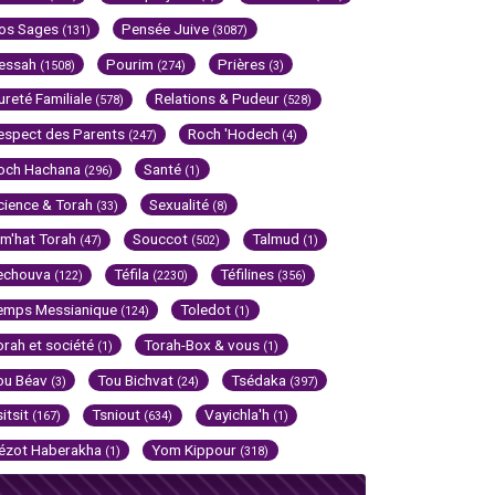
os Sages
Pensée Juive
(131)
(3087)
essah
Pourim
Prières
(1508)
(274)
(3)
ureté Familiale
Relations & Pudeur
(578)
(528)
espect des Parents
Roch 'Hodech
(247)
(4)
och Hachana
Santé
(296)
(1)
cience & Torah
Sexualité
(33)
(8)
im'hat Torah
Souccot
Talmud
(47)
(502)
(1)
echouva
Téfila
Téfilines
(122)
(2230)
(356)
emps Messianique
Toledot
(124)
(1)
orah et société
Torah-Box & vous
(1)
(1)
ou Béav
Tou Bichvat
Tsédaka
(3)
(24)
(397)
sitsit
Tsniout
Vayichla'h
(167)
(634)
(1)
ézot Haberakha
Yom Kippour
(1)
(318)