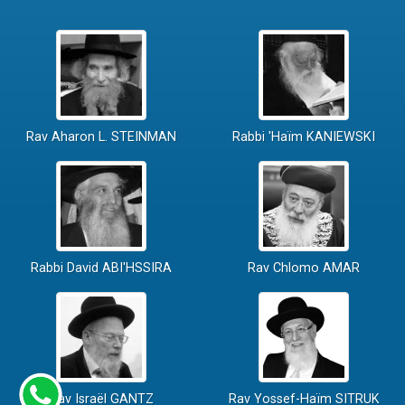
Rav Aharon L. STEINMAN
Rabbi 'Haïm KANIEWSKI
Rabbi David ABI'HSSIRA
Rav Chlomo AMAR
Rav Israël GANTZ
Rav Yossef-Haïm SITRUK