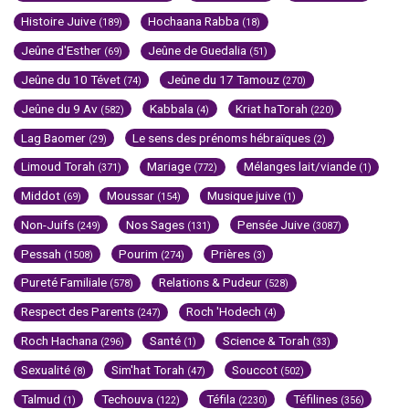
Histoire Juive
Hochaana Rabba
(189)
(18)
Jeûne d'Esther
Jeûne de Guedalia
(69)
(51)
Jeûne du 10 Tévet
Jeûne du 17 Tamouz
(74)
(270)
Jeûne du 9 Av
Kabbala
Kriat haTorah
(582)
(4)
(220)
Lag Baomer
Le sens des prénoms hébraïques
(29)
(2)
Limoud Torah
Mariage
Mélanges lait/viande
(371)
(772)
(1)
Middot
Moussar
Musique juive
(69)
(154)
(1)
Non-Juifs
Nos Sages
Pensée Juive
(249)
(131)
(3087)
Pessah
Pourim
Prières
(1508)
(274)
(3)
Pureté Familiale
Relations & Pudeur
(578)
(528)
Respect des Parents
Roch 'Hodech
(247)
(4)
Roch Hachana
Santé
Science & Torah
(296)
(1)
(33)
Sexualité
Sim'hat Torah
Souccot
(8)
(47)
(502)
Talmud
Techouva
Téfila
Téfilines
(1)
(122)
(2230)
(356)