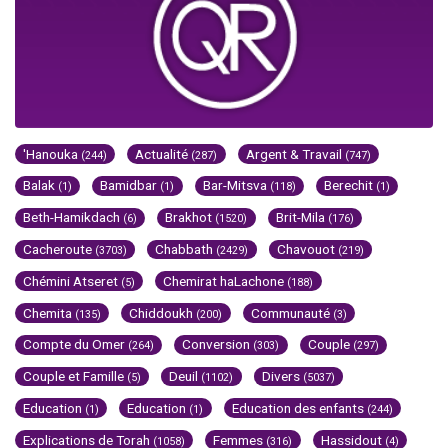
'Hanouka
Actualité
Argent & Travail
(244)
(287)
(747)
Balak
Bamidbar
Bar-Mitsva
Berechit
(1)
(1)
(118)
(1)
Beth-Hamikdach
Brakhot
Brit-Mila
(6)
(1520)
(176)
Cacheroute
Chabbath
Chavouot
(3703)
(2429)
(219)
Chémini Atseret
Chemirat haLachone
(5)
(188)
Chemita
Chiddoukh
Communauté
(135)
(200)
(3)
Compte du Omer
Conversion
Couple
(264)
(303)
(297)
Couple et Famille
Deuil
Divers
(5)
(1102)
(5037)
Education
Education
Education des enfants
(1)
(1)
(244)
Explications de Torah
Femmes
Hassidout
(1058)
(316)
(4)