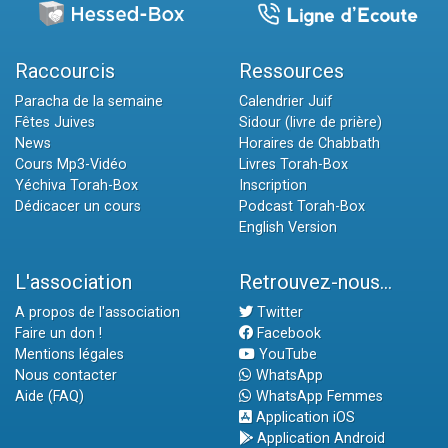
Raccourcis
Ressources
Paracha de la semaine
Calendrier Juif
Fêtes Juives
Sidour (livre de prière)
News
Horaires de Chabbath
Cours Mp3-Vidéo
Livres Torah-Box
Yéchiva Torah-Box
Inscription
Dédicacer un cours
Podcast Torah-Box
English Version
L'association
Retrouvez-nous...
A propos de l'association
Twitter
Faire un don !
Facebook
Mentions légales
YouTube
Nous contacter
WhatsApp
Aide (FAQ)
WhatsApp Femmes
Application iOS
Application Android