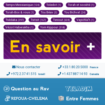
Temps Messianique
Toledot
Torah et société
(124)
(1)
(1)
Torah-Box & vous
Tou Béav
Tou Bichvat
(1)
(3)
(24)
Tsédaka
Tsitsit
Tsniout
Vayichla'h
(397)
(167)
(634)
(1)
Vézot Haberakha
Yom Kippour
(1)
(318)
Nous contacter
+33.1.80.20.5000
France
+972.2.37.41.515
+1.437.887.14.93
Israël
Canada