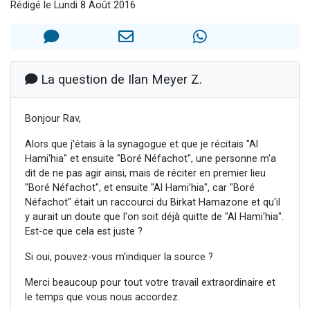
Rédigé le Lundi 8 Août 2016
Il reste 49 places pour étudier en groupe sur Zoom
3 personnes viennent de nous rejoindre sur WhatsApp
2 personnes viennent de nous rejoindre sur WhatsApp
2 nouvelles musiques dans Torah-Box Music
La question de Ilan Meyer Z.
6 personnes viennent de nous rejoindre sur WhatsApp
Bonjour Rav,
Alors que j'étais à la synagogue et que je récitais "Al
Hami'hia" et ensuite "Boré Néfachot", une personne m'a
dit de ne pas agir ainsi, mais de réciter en premier lieu
"Boré Néfachot", et ensuite "Al Hami'hia", car "Boré
Néfachot" était un raccourci du Birkat Hamazone et qu'il
y aurait un doute que l'on soit déjà quitte de "Al Hami'hia".
Est-ce que cela est juste ?
Si oui, pouvez-vous m'indiquer la source ?
Merci beaucoup pour tout votre travail extraordinaire et
le temps que vous nous accordez.