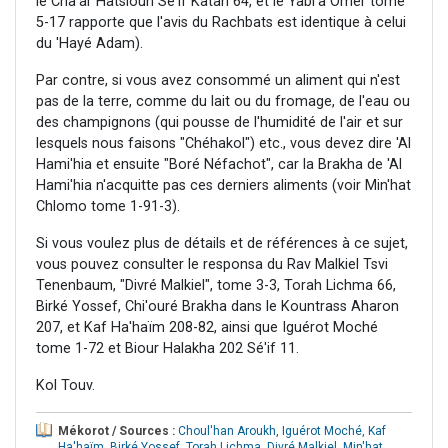
le Cha'ar Hatsioun Sé'if Katan 64, et le Yabi'a Omer tome
5-17 rapporte que l'avis du Rachbats est identique à celui
du 'Hayé Adam).
Par contre, si vous avez consommé un aliment qui n'est
pas de la terre, comme du lait ou du fromage, de l'eau ou
des champignons (qui pousse de l'humidité de l'air et sur
lesquels nous faisons "Chéhakol") etc., vous devez dire 'Al
Hami'hia et ensuite "Boré Néfachot", car la Brakha de 'Al
Hami'hia n'acquitte pas ces derniers aliments (voir Min'hat
Chlomo tome 1-91-3).
Si vous voulez plus de détails et de références à ce sujet,
vous pouvez consulter le responsa du Rav Malkiel Tsvi
Tenenbaum, "Divré Malkiel", tome 3-3, Torah Lichma 66,
Birké Yossef, Chi'ouré Brakha dans le Kountrass Aharon
207, et Kaf Ha'haïm 208-82, ainsi que Iguérot Moché
tome 1-72 et Biour Halakha 202 Sé'if 11.
Kol Touv.
Mékorot / Sources :
Choul'han Aroukh
,
Iguérot Moché
,
Kaf
Ha'haïm
,
Birké Yossef
,
Torah Lichma
,
Divré Malkiel
,
Min'hat