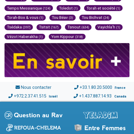
Temps Messianique
Toledot
Torah et société
(124)
(1)
(1)
Torah-Box & vous
Tou Béav
Tou Bichvat
(1)
(3)
(24)
Tsédaka
Tsitsit
Tsniout
Vayichla'h
(397)
(167)
(634)
(1)
Vézot Haberakha
Yom Kippour
(1)
(318)
Nous contacter
+33.1.80.20.5000
France
+972.2.37.41.515
+1.437.887.14.93
Israël
Canada