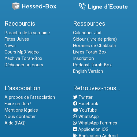
Raccourcis
Ressources
Paracha de la semaine
Calendrier Juif
Fêtes Juives
Sidour (livre de prière)
News
Horaires de Chabbath
Cours Mp3-Vidéo
Livres Torah-Box
Yéchiva Torah-Box
Inscription
Dédicacer un cours
Podcast Torah-Box
English Version
L'association
Retrouvez-nous...
A propos de l'association
Twitter
Faire un don !
Facebook
Mentions légales
YouTube
Nous contacter
WhatsApp
Aide (FAQ)
WhatsApp Femmes
Application iOS
Application Android