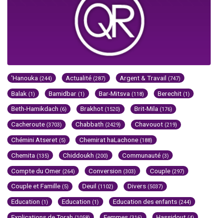
'Hanouka
Actualité
Argent & Travail
(244)
(287)
(747)
Balak
Bamidbar
Bar-Mitsva
Berechit
(1)
(1)
(118)
(1)
Beth-Hamikdach
Brakhot
Brit-Mila
(6)
(1520)
(176)
Cacheroute
Chabbath
Chavouot
(3703)
(2429)
(219)
Chémini Atseret
Chemirat haLachone
(5)
(188)
Chemita
Chiddoukh
Communauté
(135)
(200)
(3)
Compte du Omer
Conversion
Couple
(264)
(303)
(297)
Couple et Famille
Deuil
Divers
(5)
(1102)
(5037)
Education
Education
Education des enfants
(1)
(1)
(244)
Explications de Torah
Femmes
Hassidout
(1058)
(316)
(4)