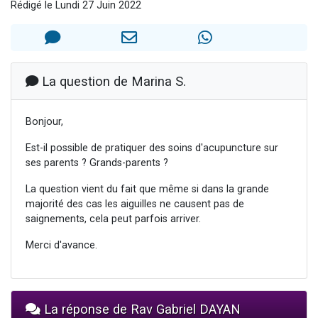
Rédigé le Lundi 27 Juin 2022
3 personnes viennent de nous rejoindre sur WhatsApp
3 personnes viennent de faire un don pour 5 jours de vacances aux Orphelins
Odaya vient de donner son Maasser
13 personnes viennent de demander une bénédiction
La question de Marina S.
3 personnes viennent de nous rejoindre sur WhatsApp
Bonjour,
Est-il possible de pratiquer des soins d'acupuncture sur
ses parents ? Grands-parents ?
La question vient du fait que même si dans la grande
majorité des cas les aiguilles ne causent pas de
saignements, cela peut parfois arriver.
Merci d'avance.
La réponse de Rav Gabriel DAYAN