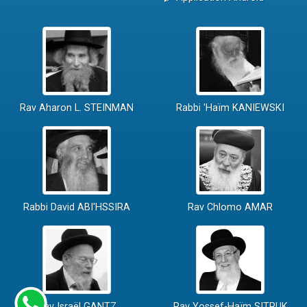
Rav Aharon L. STEINMAN
Rabbi 'Haïm KANIEWSKI
Rabbi David ABI'HSSIRA
Rav Chlomo AMAR
Rav Israël GANTZ
Rav Yossef-Haïm SITRUK