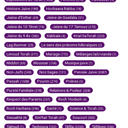
Histoire Juive
Hochaana Rabba
(189)
(18)
Jeûne d'Esther
Jeûne de Guedalia
(69)
(51)
Jeûne du 10 Tévet
Jeûne du 17 Tamouz
(74)
(270)
Jeûne du 9 Av
Kabbala
Kriat haTorah
(582)
(4)
(220)
Lag Baomer
Le sens des prénoms hébraïques
(29)
(2)
Limoud Torah
Mariage
Mélanges lait/viande
(371)
(772)
(1)
Middot
Moussar
Musique juive
(69)
(154)
(1)
Non-Juifs
Nos Sages
Pensée Juive
(249)
(131)
(3087)
Pessah
Pourim
Prières
(1508)
(274)
(3)
Pureté Familiale
Relations & Pudeur
(578)
(528)
Respect des Parents
Roch 'Hodech
(247)
(4)
Roch Hachana
Santé
Science & Torah
(296)
(1)
(33)
Sexualité
Sim'hat Torah
Souccot
(8)
(47)
(502)
Talmud
Techouva
Téfila
Téfilines
(1)
(122)
(2230)
(356)