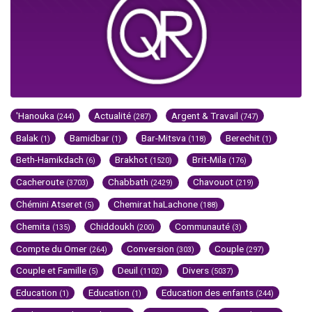
'Hanouka
Actualité
Argent & Travail
(244)
(287)
(747)
Balak
Bamidbar
Bar-Mitsva
Berechit
(1)
(1)
(118)
(1)
Beth-Hamikdach
Brakhot
Brit-Mila
(6)
(1520)
(176)
Cacheroute
Chabbath
Chavouot
(3703)
(2429)
(219)
Chémini Atseret
Chemirat haLachone
(5)
(188)
Chemita
Chiddoukh
Communauté
(135)
(200)
(3)
Compte du Omer
Conversion
Couple
(264)
(303)
(297)
Couple et Famille
Deuil
Divers
(5)
(1102)
(5037)
Education
Education
Education des enfants
(1)
(1)
(244)