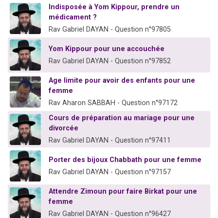
Indisposée à Yom Kippour, prendre un
3 personnes viennent de faire un don pour 5 jours de vacances aux Orphelins
médicament ?
Odaya vient de donner son Maasser
Rav Gabriel DAYAN - Question n°97805
13 personnes viennent de demander une bénédiction
Yom Kippour pour une accouchée
3 personnes viennent de nous rejoindre sur WhatsApp
Rav Gabriel DAYAN - Question n°97852
11 personnes viennent de demander une bénédiction
Age limite pour avoir des enfants pour une
femme
Rav Aharon SABBAH - Question n°97172
Cours de préparation au mariage pour une
divorcée
Rav Gabriel DAYAN - Question n°97411
Porter des bijoux Chabbath pour une femme
Rav Gabriel DAYAN - Question n°97157
Attendre Zimoun pour faire Birkat pour une
femme
Rav Gabriel DAYAN - Question n°96427