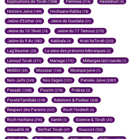
Explications de Torah
Femmes
Hassidout
(1058)
(316)
(4)
Histoire Juive
Hochaana Rabba
(189)
(18)
Jeûne d'Esther
Jeûne de Guedalia
(69)
(51)
Jeûne du 10 Tévet
Jeûne du 17 Tamouz
(74)
(270)
Jeûne du 9 Av
Kabbala
Kriat haTorah
(582)
(4)
(220)
Lag Baomer
Le sens des prénoms hébraïques
(29)
(2)
Limoud Torah
Mariage
Mélanges lait/viande
(371)
(772)
(1)
Middot
Moussar
Musique juive
(69)
(154)
(1)
Non-Juifs
Nos Sages
Pensée Juive
(249)
(131)
(3087)
Pessah
Pourim
Prières
(1508)
(274)
(3)
Pureté Familiale
Relations & Pudeur
(578)
(528)
Respect des Parents
Roch 'Hodech
(247)
(4)
Roch Hachana
Santé
Science & Torah
(296)
(1)
(33)
Sexualité
Sim'hat Torah
Souccot
(8)
(47)
(502)