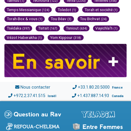
Talmud
Techouva
Téfila
Téfilines
(1)
(122)
(2230)
(356)
Temps Messianique
Toledot
Torah et société
(124)
(1)
(1)
Torah-Box & vous
Tou Béav
Tou Bichvat
(1)
(3)
(24)
Tsédaka
Tsitsit
Tsniout
Vayichla'h
(397)
(167)
(634)
(1)
Vézot Haberakha
Yom Kippour
(1)
(318)
Nous contacter
+33.1.80.20.5000
France
+972.2.37.41.515
+1.437.887.14.93
Israël
Canada