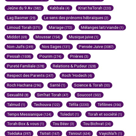
Jeûne du 9 Av
Kabbala
Kriat haTorah
(582)
(4)
(220)
Lag Baomer
Le sens des prénoms hébraïques
(29)
(2)
Limoud Torah
Mariage
Mélanges lait/viande
(371)
(772)
(1)
Middot
Moussar
Musique juive
(69)
(154)
(1)
Non-Juifs
Nos Sages
Pensée Juive
(249)
(131)
(3087)
Pessah
Pourim
Prières
(1508)
(274)
(3)
Pureté Familiale
Relations & Pudeur
(578)
(528)
Respect des Parents
Roch 'Hodech
(247)
(4)
Roch Hachana
Santé
Science & Torah
(296)
(1)
(33)
Sexualité
Sim'hat Torah
Souccot
(8)
(47)
(502)
Talmud
Techouva
Téfila
Téfilines
(1)
(122)
(2230)
(356)
Temps Messianique
Toledot
Torah et société
(124)
(1)
(1)
Torah-Box & vous
Tou Béav
Tou Bichvat
(1)
(3)
(24)
Tsédaka
Tsitsit
Tsniout
Vayichla'h
(397)
(167)
(634)
(1)