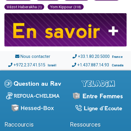
Vézot Haberakha
Yom Kippour
(1)
(318)
Nous contacter
+33.1.80.20.5000
France
+972.2.37.41.515
+1.437.887.14.93
Israël
Canada
Raccourcis
Ressources