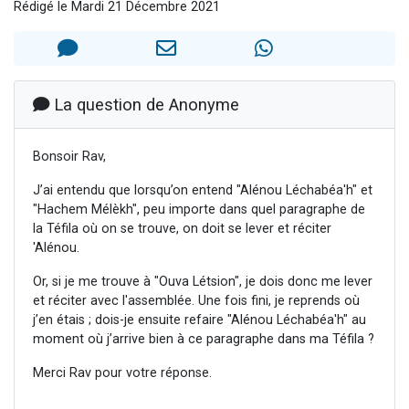
Rédigé le Mardi 21 Décembre 2021
Nouvelle émission radio : Visions de grandeur n°104 : Le Chabbath et le Birkat Hamazone à travers le temps
61 personnes viennent de demander une bénédiction
Ariel vient de donner son Maasser
Il reste 49 places pour étudier en groupe sur Zoom
La question de Anonyme
Eva vient de donner son Maasser
Bonsoir Rav,
J’ai entendu que lorsqu’on entend "Alénou Léchabéa'h" et
"Hachem Mélèkh", peu importe dans quel paragraphe de
la Téfila où on se trouve, on doit se lever et réciter
'Alénou.
Or, si je me trouve à "Ouva Létsion", je dois donc me lever
et réciter avec l'assemblée. Une fois fini, je reprends où
j’en étais ; dois-je ensuite refaire "Alénou Léchabéa'h" au
moment où j’arrive bien à ce paragraphe dans ma Téfila ?
Merci Rav pour votre réponse.