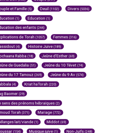
ouple et Famille
Deuil
Divers
(5)
(1102)
(5036)
ducation
Education
(1)
(1)
ducation des enfants
(244)
xplications de Torah
Femmes
(1057)
(316)
assidout
Histoire Juive
(4)
(189)
ochaana Rabba
Jeûne d'Esther
(18)
(69)
eûne de Guedalia
Jeûne du 10 Tévet
(51)
(74)
eûne du 17 Tamouz
Jeûne du 9 Av
(269)
(574)
abbala
Kriat haTorah
(4)
(220)
ag Baomer
(29)
e sens des prénoms hébraïques
(2)
imoud Torah
Mariage
(371)
(772)
élanges lait/viande
Middot
(1)
(69)
oussar
Musique juive
Non-Juifs
(154)
(1)
(248)