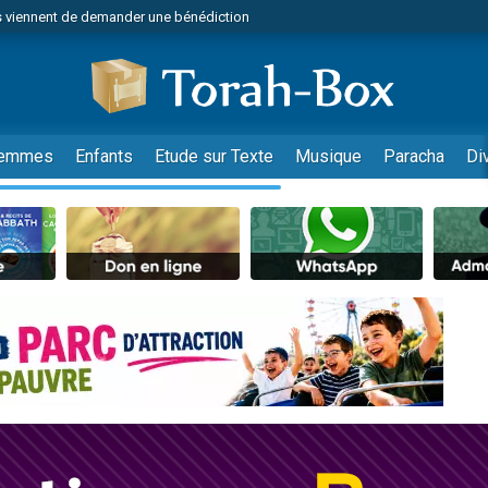
 viennent de demander une bénédiction
49 places pour étudier en groupe sur Zoom
lles musiques dans Torah-Box Music
nnes viennent de faire un don pour Sauvez la jambe de Yohan
viennent de nous rejoindre sur WhatsApp
emmes
Enfants
Etude sur Texte
Musique
Paracha
Di
viennent de nous rejoindre sur WhatsApp
viennent de nous rejoindre sur WhatsApp
les musiques dans Torah-Box Music
es viennent de faire un don pour Tsédaka : pauvres d'Israel
es viennent de faire un don pour Diane, 80 ans, dans un appartement insalub
sion radio : Visions de grandeur n°104 : Le Chabbath et le Birkat Hamazone à 
 viennent de demander une bénédiction
49 places pour étudier en groupe sur Zoom
de donner son Maasser
ent de donner son Maasser