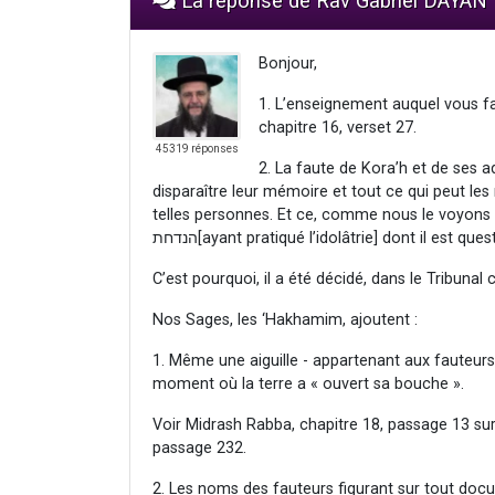
La réponse de Rav Gabriel DAYAN
Bonjour,
1. L’enseignement auquel vous fa
chapitre 16, verset 27.
45319 réponses
2. La faute de Kora’h et de ses a
disparaître leur mémoire et tout ce qui peut les
telles personnes. Et ce, comme nous le voyons à pr
הנדחת[ayant pratiqué l’idolâtrie] dont il est 
C’est pourquoi, il a été décidé, dans le Tribunal
Nos Sages, les ‘Hakhamim, ajoutent :
1. Même une aiguille - appartenant aux fauteurs 
moment où la terre a « ouvert sa bouche ».
Voir Midrash Rabba, chapitre 18, passage 13 su
passage 232.
2. Les noms des fauteurs figurant sur tout doc