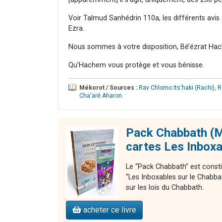
Voir Talmud Sanhédrin 110a, les différents avi
Ezra.
Nous sommes à votre disposition, Bé’ézrat Hac
Qu’Hachem vous protège et vous bénisse.
Mékorot / Sources :
Rav Chlomo Its'haki (Rachi)
,
R
Cha'aré Aharon
.
Pack Chabbath (M
cartes Les Inbox
Le “Pack Chabbath” est consti
“Les Inboxables sur le Chabba
sur les lois du Chabbath.
acheter ce livre