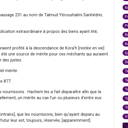
N
, passage 231 au nom de Talmud Yéroushalmi Sanhédrin,
P
P
lication extraordinaire à propos des biens ayant été,
R
R
auraient profité à la descendance de Kora’h [restée en vie]
S
it été une source de mérite pour ces méchants qui auraient
 des justes.
S
el mérite.
T
T
e 877.
T
 nourrissons : Hachem les a fait disparaître afin que la
lement, un mérite au cas l’un ou plusieurs d’entre eux
T
T
ntraire], que les nourrissons, bien qu’ayant disparu au
V
utur leur est, toujours, réservée, [apparemment].