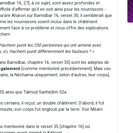
midbar 16, 27], à ce sujet, sont assez profondes et
me les nourrissons soient inclus dans le châtiment.
ment face à ce problème et nous offre des explications
achem.
u'Hachem punit les 250 personnes qui ont amené avec
oi, ici, Hachem punit différemment les fauteurs ? »
s Bamidbar, chapitre 16, verset 35] sont les adeptes de
également
[comme mentionné précédemment]. Mais ces
tains, la Néchama uniquement, selon d’autres, leur corps],
-35 ainsi que Talmud Sanhédrin 52a.
s certains, il reçut, un double châtiment. D’abord, il fut
 ensuite, son corps fut englouti par la terre. Voir Méam
 pas mentionné dans le verset 35 [chapitre 16] où
ersonnes ayant amené la Kétoret.