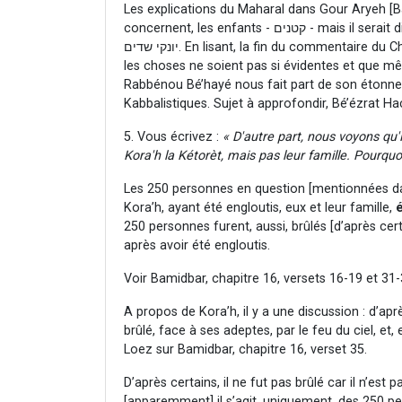
Les explications du Maharal dans Gour Aryeh [Ba
concernent, les enfants - קטנים - mais il serait difficile d’affirmer qu’il en soit ainsi pour les nourrissons -
יונקי שדים. En lisant, la fin du commentaire du Cha’aré Aharon sur Bamidbar 16, verset 30, il semblerait que
les choses ne soient pas si évidentes et que mê
Rabbénou Bé’hayé nous fait part de son étonne
Kabbalistiques. Sujet à approfondir, Bé’ézrat H
5. Vous écrivez :
« D'autre part, nous voyons q
Kora'h la Kétorèt, mais pas leur famille. Pourqu
Les 250 personnes en question [mentionnées dan
Kora’h, ayant été engloutis, eux et leur famille,
250 personnes furent, aussi, brûlés [d’après cer
après avoir été engloutis.
Voir Bamidbar, chapitre 16, versets 16-19 et 31
A propos de Kora’h, il y a une discussion : d’aprè
brûlé, face à ses adeptes, par le feu du ciel, et,
Loez sur Bamidbar, chapitre 16, verset 35.
D’après certains, il ne fut pas brûlé car il n’est
[apparemment] il s’agit, uniquement, des 250 p