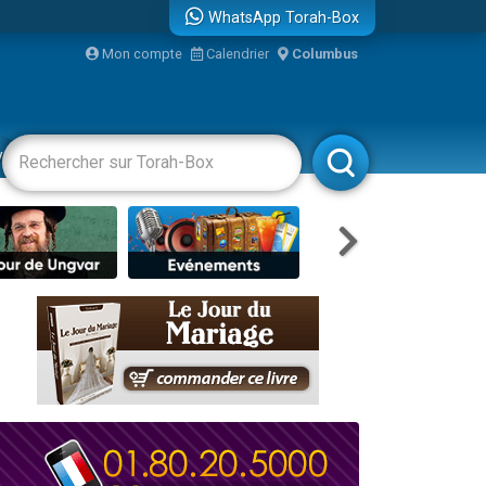
WhatsApp Torah-Box
Mon compte
Calendrier
Columbus
vertissements
Livres
Rabbanim
re
travers le temps