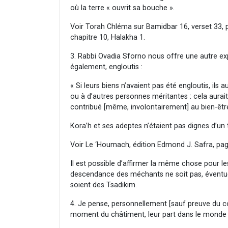
où la terre « ouvrit sa bouche ».
Voir Torah Chléma sur Bamidbar 16, verset 33
chapitre 10, Halakha 1.
3. Rabbi Ovadia Sforno nous offre une autre exp
également, engloutis :
« Si leurs biens n’avaient pas été engloutis, ils 
ou à d’autres personnes méritantes : cela aura
contribué [même, involontairement] au bien-être
Kora’h et ses adeptes n’étaient pas dignes d’un t
Voir Le ‘Houmach, édition Edmond J. Safra, pag
Il est possible d’affirmer la même chose pour les
descendance des méchants ne soit pas, éventuel
soient des Tsadikim.
4. Je pense, personnellement [sauf preuve du co
moment du châtiment, leur part dans le monde f