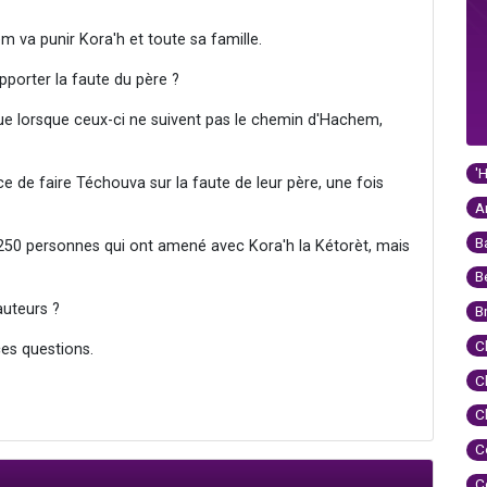
 va punir Kora'h et toute sa famille.
upporter la faute du père ?
e lorsque ceux-ci ne suivent pas le chemin d'Hachem,
'
 de faire Téchouva sur la faute de leur père, une fois
A
B
250 personnes qui ont amené avec Kora'h la Kétorèt, mais
B
auteurs ?
B
C
es questions.
C
C
C
C