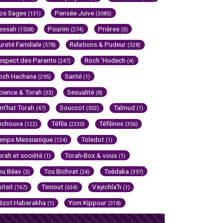
os Sages
Pensée Juive
(131)
(3085)
essah
Pourim
Prières
(1508)
(274)
(3)
ureté Familiale
Relations & Pudeur
(578)
(528)
espect des Parents
Roch 'Hodech
(247)
(4)
och Hachana
Santé
(295)
(1)
cience & Torah
Sexualité
(33)
(8)
im'hat Torah
Souccot
Talmud
(47)
(502)
(1)
echouva
Téfila
Téfilines
(122)
(2230)
(356)
emps Messianique
Toledot
(124)
(1)
orah et société
Torah-Box & vous
(1)
(1)
ou Béav
Tou Bichvat
Tsédaka
(3)
(24)
(397)
sitsit
Tsniout
Vayichla'h
(167)
(634)
(1)
ézot Haberakha
Yom Kippour
(1)
(318)