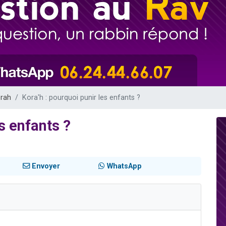
es viennent de faire un don pour 5 enfants déjà orphelins risquent de perdre
es viennent de faire un don pour Reloger Rivka, 6 enfants, victime de violences
 viennent de demander une bénédiction
49 places pour étudier en groupe sur Zoom
viennent de nous rejoindre sur WhatsApp
orah
Kora'h : pourquoi punir les enfants ?
s enfants ?
Envoyer
WhatsApp