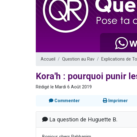
6 personn
2 personn
10 personnes
Il reste 
2 personnes 
Accueil
Question au Rav
Explications de T
Kora'h : pourquoi punir le
Rédigé le Mardi 6 Août 2019
Commenter
Imprimer
La question de Huguette B.
Bonjour chers Rabbanim,