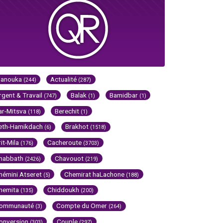
Hanouka
Actualité
(244)
(287)
rgent & Travail
Balak
Bamidbar
(747)
(1)
(1)
ar-Mitsva
Berechit
(118)
(1)
eth-Hamikdach
Brakhot
(6)
(1518)
rit-Mila
Cacheroute
(176)
(3703)
habbath
Chavouot
(2426)
(219)
hémini Atseret
Chemirat haLachone
(5)
(188)
hemita
Chiddoukh
(135)
(200)
ommunauté
Compte du Omer
(3)
(264)
onversion
Couple
(303)
(297)