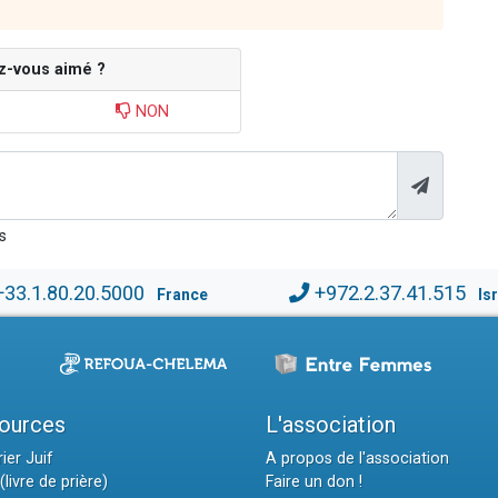
z-vous aimé ?
NON
s
+33.1.80.20.5000
+972.2.37.41.515
France
Is
ources
L'association
ier Juif
A propos de l'association
(livre de prière)
Faire un don !