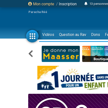
Mon compte
/
Inscription
13 personnes
Il reste 
Paracha Réé
12 nouve
30 perso
3 personnes 
Vidéos
Question au Rav
Dons
F
2 personnes 
3 personnes 
2 nouvel
8 personn
4 personn
Nouvelle émis
61 personnes
Il reste 
Ariel vient 
Nathaniel vi