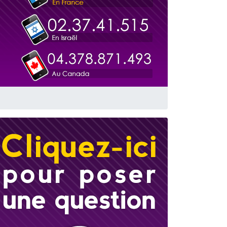
 leur maman
...