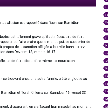
C
E
E
ites allusion est rapporté dans Rachi sur Bamidbar,
E
deptes est tellement grave qu’il est nécessaire de faire
H
 rappeler ou faire croire que le monde puisse supporter de
H
opos de la sanction affligée à la « ville bannie » עיר
question dans Dévarim 13, versets 16-17.
J
J
 céleste, de faire disparaître même les nourrissons.
K
L
- se trouvant chez une autre famille, a été engloutie au
L
L
r Bamidbar et Torah Chléma sur Bamidbar 16, verset 33,
M
ument, disparurent, en s’effaçant [par miracle], au moment
M