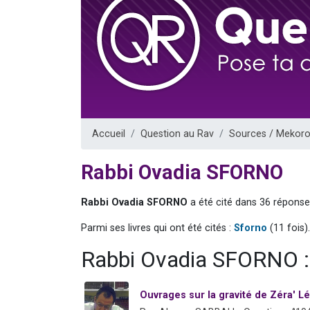
61 personnes
Il reste 
Ariel vient 
Nathaniel vi
4 personnes 
Accueil
Question au Rav
Sources / Mekoro
Rabbi Ovadia SFORNO
Rabbi Ovadia SFORNO
a été cité dans 36 réponse
Parmi ses livres qui ont été cités :
Sforno
(11 fois).
Rabbi Ovadia SFORNO :
Ouvrages sur la gravité de Zéra' Lé