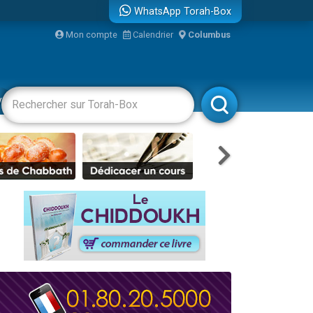
WhatsApp Torah-Box
Mon compte
Calendrier
Columbus
re
vertissements
Livres
Rabbanim
travers le temps