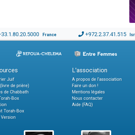
+33.1.80.20.5000
+972.2.37.41.515
France
Is
ources
L'association
ier Juif
A propos de l'association
(livre de prière)
Faire un don !
es de Chabbath
Mentions légales
 Torah-Box
Nous contacter
tion
Aide (FAQ)
t Torah-Box
 Version