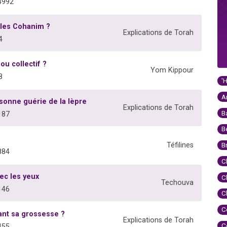
4992
 les Cohanim ?
Explications de Torah
4
ou collectif ?
Yom Kippour
8
'
A
onne guérie de la lèpre
Explications de Torah
B
187
B
Téfilines
B
884
C
ec les yeux
C
Techouva
146
C
C
ant sa grossesse ?
Explications de Torah
C
455