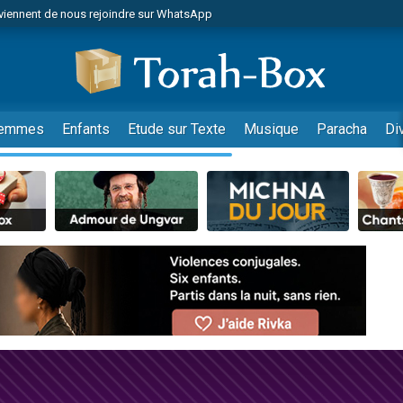
viennent de nous rejoindre sur WhatsApp
de donner son Maasser
es viennent de faire un don pour 5 jours de vacances aux Orphelins
es viennent de faire un don pour Diane, 80 ans, dans un appartement insalub
viennent de nous rejoindre sur WhatsApp
emmes
Enfants
Etude sur Texte
Musique
Paracha
Di
 viennent de demander une bénédiction
nnes viennent de faire un don pour Sauvez la jambe de Yohan
49 places pour étudier en groupe sur Zoom
lles musiques dans Torah-Box Music
viennent de nous rejoindre sur WhatsApp
viennent de nous rejoindre sur WhatsApp
les musiques dans Torah-Box Music
viennent de nous rejoindre sur WhatsApp
es viennent de faire un don pour Tsédaka : pauvres d'Israel
sion radio : Visions de grandeur n°104 : Le Chabbath et le Birkat Hamazone à 