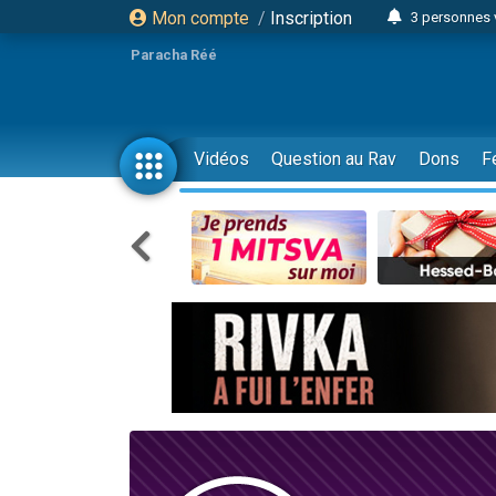
Mon compte
/
Inscription
3 personnes 
Odaya vient 
Paracha Réé
3 personn
3 personn
2 personnes 
Vidéos
Question au Rav
Dons
F
13 personnes
30 perso
Il reste 
12 nouve
3 personnes 
2 personnes 
2 nouvel
3 personnes 
8 personn
Nouvelle émis