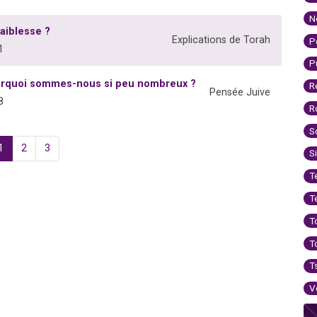
N
faiblesse ?
Explications de Torah
P
1
P
ourquoi sommes-nous si peu nombreux ?
R
Pensée Juive
8
R
S
1
2
3
S
T
T
T
T
T
V