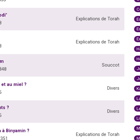
C
odi"
Explications de Torah
E
8
E
E
Explications de Torah
8
H
H
im
Souccot
J
848
J
 et au miel ?
Divers
K
5
L
ts ?
L
Divers
5
L
M
 à Binyamin ?
Explications de Torah
M
0351