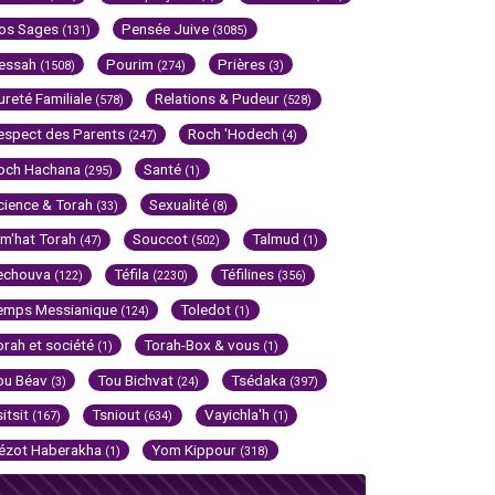
os Sages
Pensée Juive
(131)
(3085)
essah
Pourim
Prières
(1508)
(274)
(3)
ureté Familiale
Relations & Pudeur
(578)
(528)
espect des Parents
Roch 'Hodech
(247)
(4)
och Hachana
Santé
(295)
(1)
cience & Torah
Sexualité
(33)
(8)
im'hat Torah
Souccot
Talmud
(47)
(502)
(1)
echouva
Téfila
Téfilines
(122)
(2230)
(356)
emps Messianique
Toledot
(124)
(1)
orah et société
Torah-Box & vous
(1)
(1)
ou Béav
Tou Bichvat
Tsédaka
(3)
(24)
(397)
sitsit
Tsniout
Vayichla'h
(167)
(634)
(1)
ézot Haberakha
Yom Kippour
(1)
(318)