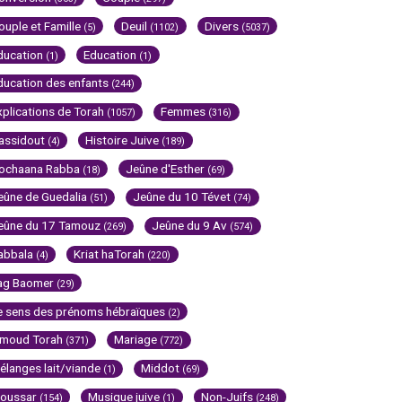
ouple et Famille
Deuil
Divers
(5)
(1102)
(5037)
ducation
Education
(1)
(1)
ducation des enfants
(244)
xplications de Torah
Femmes
(1057)
(316)
assidout
Histoire Juive
(4)
(189)
ochaana Rabba
Jeûne d'Esther
(18)
(69)
eûne de Guedalia
Jeûne du 10 Tévet
(51)
(74)
eûne du 17 Tamouz
Jeûne du 9 Av
(269)
(574)
abbala
Kriat haTorah
(4)
(220)
ag Baomer
(29)
e sens des prénoms hébraïques
(2)
imoud Torah
Mariage
(371)
(772)
élanges lait/viande
Middot
(1)
(69)
oussar
Musique juive
Non-Juifs
(154)
(1)
(248)