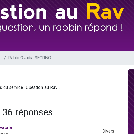
 viennent de demander une bénédiction
49 places pour étudier en groupe sur Zoom
de donner son Maasser
ent de donner son Maasser
viennent de nous rejoindre sur WhatsApp
t
Rabbi Ovadia SFORNO
s du service "Question au Rav".
 36 réponses
vatala
Divers