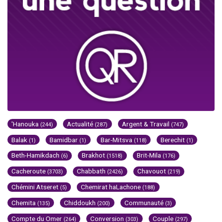
'Hanouka
Actualité
Argent & Travail
(244)
(287)
(747)
Balak
Bamidbar
Bar-Mitsva
Berechit
(1)
(1)
(118)
(1)
Beth-Hamikdach
Brakhot
Brit-Mila
(6)
(1518)
(176)
Cacheroute
Chabbath
Chavouot
(3703)
(2426)
(219)
Chémini Atseret
Chemirat haLachone
(5)
(188)
Chemita
Chiddoukh
Communauté
(135)
(200)
(3)
Compte du Omer
Conversion
Couple
(264)
(303)
(297)