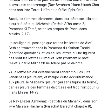
ci avait été endommagé (Rav Avraham ‘Haïm Hirsch Chor
dans son livre Torat ‘Haïm et le Olélot Ephraïm).
Aussi, les femmes divorcées, dans leur détresse, allaient
pleurer à côté du Mizbéa’h (Dérèkh Si’ha tome 2,
Parachat Ki Tétsé, selon les propos de Rachi dans
Malakhi 2-12).
Je souligne au passage que toutes les lettres de Alef
Beth se trouvent dans la Parachat du Korban Tamid
(sacrifice quotidien), et les seules lettres qui ne figurent
pas sont les lettres Guimel et Teth (formant le mot
"Guèt"), car le Mizbéa’h ne tolère pas le divorce.
2) Le Mizbéa’h est certainement l'endroit où les juifs
venaient et pleuraient, et malgré cette accoutumance
aux pleurs, le Mizbéa’h "pleure" (au sens figuré du terme),
car les pleurs des femmes divorcées est trop fort pour lui
(Tsits Eliezer 14-98).
Le Rav Eliezer Ashkénazi (petit-fils du Maharik), dans son
livre Ma’assé Hachem (Parachat Béréchit chapitre 8),