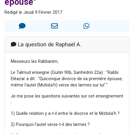
épouse"
Ariel vient de donner son Maasser
Rédigé le Jeudi 9 Février 2017
Il reste 49 places pour étudier en groupe sur Zoom
Nathaniel vient de donner son Maasser
6 personnes viennent de faire un don pour 5 enfants déjà orphelins risquent de perdre leur maman
3 personnes viennent de nous rejoindre sur WhatsApp
La question de Raphaël A.
Messieurs les Rabbanim,
Le Talmud enseigne (Guitin 90b, Sanhédrin 22a) : "Rabbi
Eléazar a dit : "Quiconque divorce de sa première épouse,
même l'autel (Mizbéa'h) verse des larmes sur lui"."
Je me pose les questions suivantes sur cet enseignement
:
1) Quelle relation y a-t-il entre le divorce et le Mizbéa'h ?
2) Pourquoi l'autel verse-t-il des larmes ?