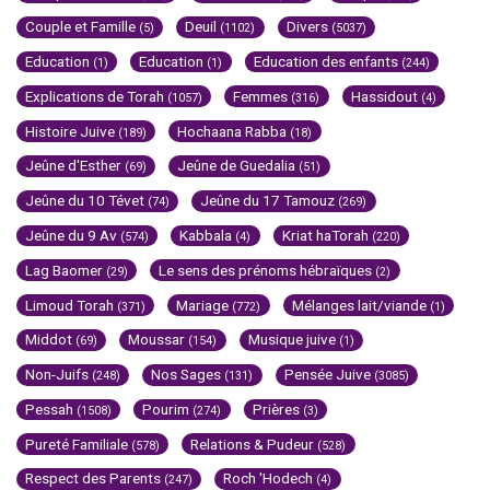
Couple et Famille
Deuil
Divers
(5)
(1102)
(5037)
Education
Education
Education des enfants
(1)
(1)
(244)
Explications de Torah
Femmes
Hassidout
(1057)
(316)
(4)
Histoire Juive
Hochaana Rabba
(189)
(18)
Jeûne d'Esther
Jeûne de Guedalia
(69)
(51)
Jeûne du 10 Tévet
Jeûne du 17 Tamouz
(74)
(269)
Jeûne du 9 Av
Kabbala
Kriat haTorah
(574)
(4)
(220)
Lag Baomer
Le sens des prénoms hébraïques
(29)
(2)
Limoud Torah
Mariage
Mélanges lait/viande
(371)
(772)
(1)
Middot
Moussar
Musique juive
(69)
(154)
(1)
Non-Juifs
Nos Sages
Pensée Juive
(248)
(131)
(3085)
Pessah
Pourim
Prières
(1508)
(274)
(3)
Pureté Familiale
Relations & Pudeur
(578)
(528)
Respect des Parents
Roch 'Hodech
(247)
(4)