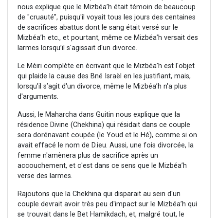
nous explique que le Mizbéa’h était témoin de beaucoup
de "cruauté", puisqu'il voyait tous les jours des centaines
de sacrifices abattus dont le sang était versé sur le
Mizbéa’h etc., et pourtant, même ce Mizbéa’h versait des
larmes lorsqu’il s'agissait d'un divorce.
Le Méiri complète en écrivant que le Mizbéa’h est l'objet
qui plaide la cause des Bné Israël en les justifiant, mais,
lorsqu'il s’agit d'un divorce, même le Mizbéa’h n'a plus
d'arguments.
Aussi, le Maharcha dans Guitin nous explique que la
résidence Divine (Chekhina) qui résidait dans ce couple
sera dorénavant coupée (le Youd et le Hé), comme si on
avait effacé le nom de D.ieu. Aussi, une fois divorcée, la
femme n'amènera plus de sacrifice après un
accouchement, et c'est dans ce sens que le Mizbéa’h
verse des larmes.
Rajoutons que la Chekhina qui disparait au sein d'un
couple devrait avoir très peu d'impact sur le Mizbéa’h qui
se trouvait dans le Bet Hamikdach, et, malgré tout, le