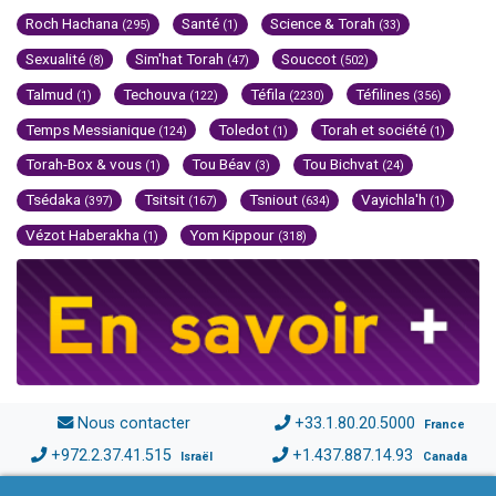
Roch Hachana
Santé
Science & Torah
(295)
(1)
(33)
Sexualité
Sim'hat Torah
Souccot
(8)
(47)
(502)
Talmud
Techouva
Téfila
Téfilines
(1)
(122)
(2230)
(356)
Temps Messianique
Toledot
Torah et société
(124)
(1)
(1)
Torah-Box & vous
Tou Béav
Tou Bichvat
(1)
(3)
(24)
Tsédaka
Tsitsit
Tsniout
Vayichla'h
(397)
(167)
(634)
(1)
Vézot Haberakha
Yom Kippour
(1)
(318)
Nous contacter
+33.1.80.20.5000
France
+972.2.37.41.515
+1.437.887.14.93
Israël
Canada