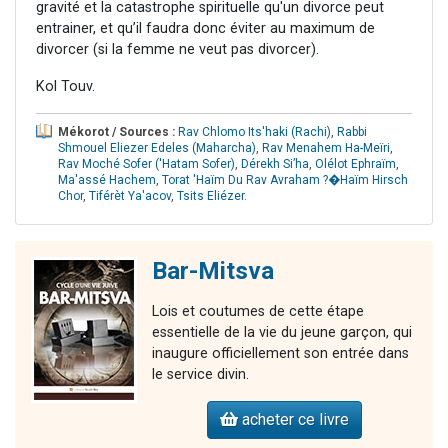
gravité et la catastrophe spirituelle qu'un divorce peut
entrainer, et qu’il faudra donc éviter au maximum de
divorcer (si la femme ne veut pas divorcer).
Kol Touv.
Mékorot / Sources :
Rav Chlomo Its'haki (Rachi)
,
Rabbi
Shmouel Eliezer Edeles (Maharcha)
,
Rav Menahem Ha-Meïri
,
Rav Moché Sofer ('Hatam Sofer)
,
Dérekh Si’ha
,
Olélot Ephraïm
,
Ma'assé Hachem
,
Torat 'Haïm Du Rav Avraham ?�Haïm Hirsch
Chor
,
Tiférèt Ya'acov
,
Tsits Eliézer
.
Bar-Mitsva
Lois et coutumes de cette étape
essentielle de la vie du jeune garçon, qui
inaugure officiellement son entrée dans
le service divin.
acheter ce livre