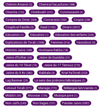
Chémini Atseret
Chemirat haLachone
(5)
(188)
Chemita
Chiddoukh
Communauté
(135)
(201)
(3)
Compte du Omer
Conversion
Couple
(264)
(303)
(298)
Couple et Famille
Deuil
Divers
(5)
(1102)
(5037)
Education
Education
Education des enfants
(1)
(1)
(244)
Explications de Torah
Femmes
Hassidout
(1058)
(316)
(4)
Histoire Juive
Hochaana Rabba
(189)
(18)
Jeûne d'Esther
Jeûne de Guedalia
(69)
(51)
Jeûne du 10 Tévet
Jeûne du 17 Tamouz
(74)
(270)
Jeûne du 9 Av
Kabbala
Kriat haTorah
(582)
(4)
(220)
Lag Baomer
Le sens des prénoms hébraïques
(29)
(2)
Limoud Torah
Mariage
Mélanges lait/viande
(371)
(772)
(1)
Middot
Moussar
Musique juive
(69)
(154)
(1)
Non-Juifs
Nos Sages
Pensée Juive
(249)
(131)
(3087)