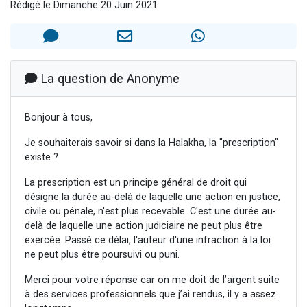
Rédigé le Dimanche 20 Juin 2021
2 personnes viennent de nous rejoindre sur WhatsApp
Eli vient de donner son Maasser
Lisbel Esther vient de donner son Maasser
3 personnes viennent de faire un don pour Événements Torah-Box
La question de Anonyme
2 personnes viennent de nous rejoindre sur WhatsApp
Bonjour à tous,
Je souhaiterais savoir si dans la Halakha, la "prescription"
existe ?
La prescription est un principe général de droit qui
désigne la durée au-delà de laquelle une action en justice,
civile ou pénale, n'est plus recevable. C'est une durée au-
delà de laquelle une action judiciaire ne peut plus être
exercée. Passé ce délai, l'auteur d'une infraction à la loi
ne peut plus être poursuivi ou puni.
Merci pour votre réponse car on me doit de l’argent suite
à des services professionnels que j’ai rendus, il y a assez