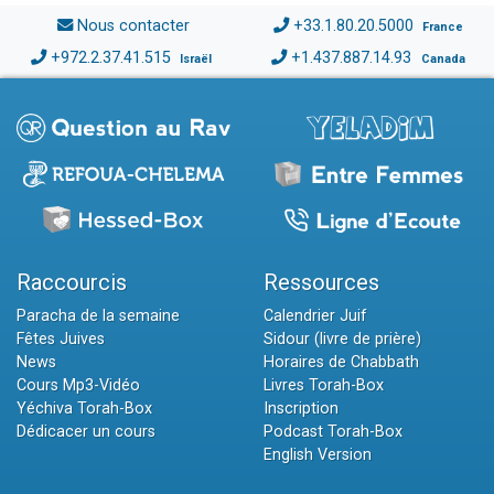
Nous contacter
+33.1.80.20.5000
France
+972.2.37.41.515
+1.437.887.14.93
Israël
Canada
Raccourcis
Ressources
Paracha de la semaine
Calendrier Juif
Fêtes Juives
Sidour (livre de prière)
News
Horaires de Chabbath
Cours Mp3-Vidéo
Livres Torah-Box
Yéchiva Torah-Box
Inscription
Dédicacer un cours
Podcast Torah-Box
English Version