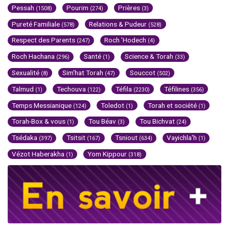
Pessah
Pourim
Prières
(1508)
(274)
(3)
Pureté Familiale
Relations & Pudeur
(578)
(528)
Respect des Parents
Roch 'Hodech
(247)
(4)
Roch Hachana
Santé
Science & Torah
(296)
(1)
(33)
Sexualité
Sim'hat Torah
Souccot
(8)
(47)
(502)
Talmud
Techouva
Téfila
Téfilines
(1)
(122)
(2230)
(356)
Temps Messianique
Toledot
Torah et société
(124)
(1)
(1)
Torah-Box & vous
Tou Béav
Tou Bichvat
(1)
(3)
(24)
Tsédaka
Tsitsit
Tsniout
Vayichla'h
(397)
(167)
(634)
(1)
Vézot Haberakha
Yom Kippour
(1)
(318)