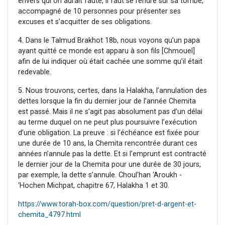
envers qui on aurait fauté, il faut se rendre sur sa tombe,
accompagné de 10 personnes pour présenter ses
excuses et s’acquitter de ses obligations.
4. Dans le Talmud Brakhot 18b, nous voyons qu’un papa
ayant quitté ce monde est apparu à son fils [Chmouel]
afin de lui indiquer où était cachée une somme qu’il était
redevable.
5. Nous trouvons, certes, dans la Halakha, l’annulation des
dettes lorsque la fin du dernier jour de l’année Chemita
est passé. Mais il ne s’agit pas absolument pas d’un délai
au terme duquel on ne peut plus poursuivre l’exécution
d’une obligation. La preuve : si l’échéance est fixée pour
une durée de 10 ans, la Chemita rencontrée durant ces
années n’annule pas la dette. Et si l’emprunt est contracté
le dernier jour de la Chemita pour une durée de 30 jours,
par exemple, la dette s’annule. Choul'han ‘Aroukh -
‘Hochen Michpat, chapitre 67, Halakha 1 et 30.
https://www.torah-box.com/question/pret-d-argent-et-
chemita_4797.html