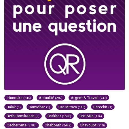
'Hanouka
Actualité
Argent & Travail
(244)
(287)
(747)
Balak
Bamidbar
Bar-Mitsva
Berechit
(1)
(1)
(118)
(1)
Beth-Hamikdach
Brakhot
Brit-Mila
(6)
(1520)
(176)
Cacheroute
Chabbath
Chavouot
(3703)
(2429)
(219)