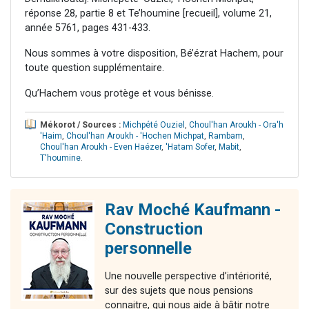
réponse 28, partie 8 et Te’houmine [recueil], volume 21,
année 5761, pages 431-433.
Nous sommes à votre disposition, Bé’ézrat Hachem, pour
toute question supplémentaire.
Qu’Hachem vous protège et vous bénisse.
Mékorot / Sources :
Michpété Ouziel
,
Choul'han Aroukh - Ora'h
'Haim
,
Choul'han Aroukh - 'Hochen Michpat
,
Rambam
,
Choul'han Aroukh - Even Haézer
,
'Hatam Sofer
,
Mabit
,
T'houmine
.
Rav Moché Kaufmann -
Construction
personnelle
Une nouvelle perspective d’intériorité,
sur des sujets que nous pensions
connaitre, qui nous aide à bâtir notre