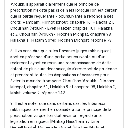
‘Aroukh, il apparaît clairement que le principe de
prescription n’existe pas si ce n’est lorsque l’on est certain
que la partie requérante / poursuivante a renoncé à ses
droits. Rambam, Hilkhot Ichout, chapitre 16, Halakha 21,
Choul'han ‘Aroukh - Even Haézer, chapitre 101, Halakha 1
et 3, Choul'han ‘Aroukh - ‘Hochen Michpat, chapitre 98,
Halakha 1, ‘Hatam Sofer, ‘Hochen Michpat, réponse 78.
8. Il va sans dire que si les Dayanim [juges rabbiniques]
sont en présence d’une partie poursuivante ou d’un
réclamant ayant en main une reconnaissance de dette
datant de plusieurs décennies, ils s’armeront de prudence
et prendront toutes les dispositions nécessaires pour
éviter la moindre tromperie. Choul'han ‘Aroukh - ‘Hochen
Michpat, chapitre 61, Halakha 9 et chapitre 98, Halakha 2,
Mabit, volume 2, réponse 142.
9. Il est à noter que dans certains cas, les tribunaux
rabbiniques prennent en considération le principe de la
prescription vu que l’on doit avoir un regard sur la
législation en vigueur [Minhag Haso’harim / Dina
Démalkhouta]. Michepeté ‘Ouziel, ‘Hochen Michpat,