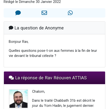
Rédigé le Dimanche 30 Janvier 2022
61 personnes viennent de demander une bénédiction
Il reste 49 places pour étudier en groupe sur Zoom
Ariel vient de donner son Maasser
Nathaniel vient de donner son Maasser
La question de Anonyme
4 personnes viennent de nous rejoindre sur WhatsApp
Bonjour Rav,
Quelles questions pose-t-on aux femmes à la fin de leur
vie devant le tribunal céleste ?
La réponse de Rav Réouven ATTIAS
Chalom,
Dans le traité Chabbath 31b est décrit le
jour du Yom Hadin, le jugement dernier.