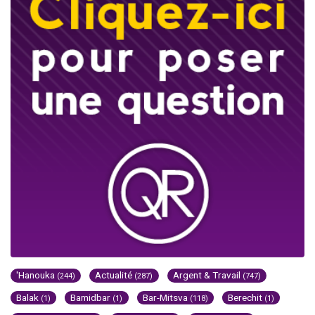
'Hanouka
Actualité
Argent & Travail
(244)
(287)
(747)
Balak
Bamidbar
Bar-Mitsva
Berechit
(1)
(1)
(118)
(1)