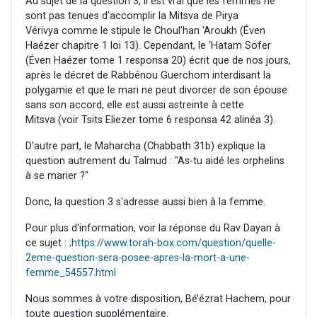
Au sujet de la question 3, il est vrai que les femmes ne
sont pas tenues d'accomplir la Mitsva de Pirya
Vérivya comme le stipule le Choul'han 'Aroukh (Éven
Haézer chapitre 1 loi 13). Cependant, le 'Hatam Sofer
(Éven Haézer tome 1 responsa 20) écrit que de nos jours,
après le décret de Rabbénou Guerchom interdisant la
polygamie et que le mari ne peut divorcer de son épouse
sans son accord, elle est aussi astreinte à cette
Mitsva (voir Tsits Eliezer tome 6 responsa 42 alinéa 3).
D'autre part, le Maharcha (Chabbath 31b) explique la
question autrement du Talmud : "As-tu aidé les orphelins
à se marier ?"
Donc, la question 3 s'adresse aussi bien à la femme.
Pour plus d'information, voir la réponse du Rav Dayan à
ce sujet :
;https://www.torah-box.com/question/quelle-
2eme-question-sera-posee-apres-la-mort-a-une-
femme_54557.html
Nous sommes à votre disposition, Bé’ézrat Hachem, pour
toute question supplémentaire.