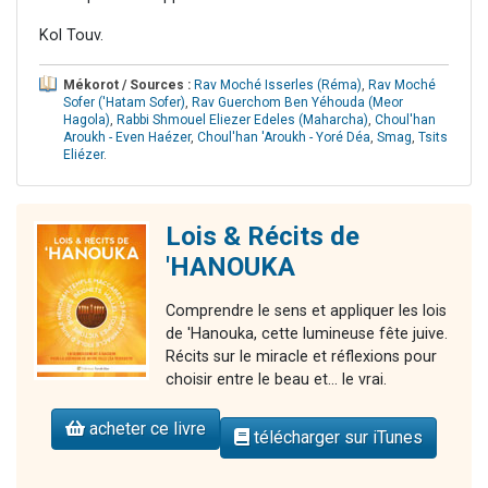
Kol Touv.
Mékorot / Sources :
Rav Moché Isserles (Réma)
,
Rav Moché
Sofer ('Hatam Sofer)
,
Rav Guerchom Ben Yéhouda (Meor
Hagola)
,
Rabbi Shmouel Eliezer Edeles (Maharcha)
,
Choul'han
Aroukh - Even Haézer
,
Choul'han 'Aroukh - Yoré Déa
,
Smag
,
Tsits
Eliézer
.
Lois & Récits de
'HANOUKA
Comprendre le sens et appliquer les lois
de 'Hanouka, cette lumineuse fête juive.
Récits sur le miracle et réflexions pour
choisir entre le beau et... le vrai.
acheter ce livre
télécharger sur iTunes