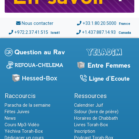
Nous contacter
+33.1.80.20.5000
France
+972.2.37.41.515
+1.437.887.14.93
Israël
Canada
Raccourcis
Ressources
Paracha de la semaine
Calendrier Juif
Fêtes Juives
Sidour (livre de prière)
News
Horaires de Chabbath
Cours Mp3-Vidéo
Livres Torah-Box
Yéchiva Torah-Box
Inscription
Dédicacer un cours
Podcast Torah-Box