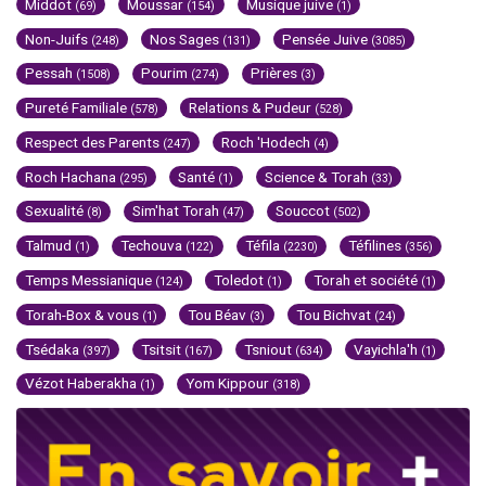
Middot
Moussar
Musique juive
(69)
(154)
(1)
Non-Juifs
Nos Sages
Pensée Juive
(248)
(131)
(3085)
Pessah
Pourim
Prières
(1508)
(274)
(3)
Pureté Familiale
Relations & Pudeur
(578)
(528)
Respect des Parents
Roch 'Hodech
(247)
(4)
Roch Hachana
Santé
Science & Torah
(295)
(1)
(33)
Sexualité
Sim'hat Torah
Souccot
(8)
(47)
(502)
Talmud
Techouva
Téfila
Téfilines
(1)
(122)
(2230)
(356)
Temps Messianique
Toledot
Torah et société
(124)
(1)
(1)
Torah-Box & vous
Tou Béav
Tou Bichvat
(1)
(3)
(24)
Tsédaka
Tsitsit
Tsniout
Vayichla'h
(397)
(167)
(634)
(1)
Vézot Haberakha
Yom Kippour
(1)
(318)