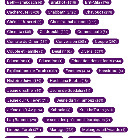
Beth-Hamikdach
Brakhot
Brit-Mila
(6)
(1518)
(176)
Cacheroute
Chabbath
Chavouot
(3703)
(2426)
(219)
Chémini Atseret
Chemirat haLachone
(5)
(188)
Chemita
Chiddoukh
Communauté
(135)
(200)
(3)
Compte du Omer
Conversion
Couple
(264)
(303)
(297)
Couple et Famille
Deuil
Divers
(5)
(1102)
(5037)
Education
Education
Education des enfants
(1)
(1)
(244)
Explications de Torah
Femmes
Hassidout
(1057)
(316)
(4)
Histoire Juive
Hochaana Rabba
(189)
(18)
Jeûne d'Esther
Jeûne de Guedalia
(69)
(51)
Jeûne du 10 Tévet
Jeûne du 17 Tamouz
(74)
(269)
Jeûne du 9 Av
Kabbala
Kriat haTorah
(574)
(4)
(220)
Lag Baomer
Le sens des prénoms hébraïques
(29)
(2)
Limoud Torah
Mariage
Mélanges lait/viande
(371)
(772)
(1)