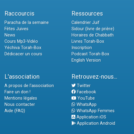
Raccourcis
Ressources
Paracha de la semaine
Calendrier Juif
Fêtes Juives
Sidour (livre de prière)
News
Horaires de Chabbath
Cours Mp3-Vidéo
Livres Torah-Box
Yéchiva Torah-Box
Inscription
Dédicacer un cours
Podcast Torah-Box
English Version
L'association
Retrouvez-nous...
A propos de l'association
Twitter
Faire un don !
Facebook
Mentions légales
YouTube
Nous contacter
WhatsApp
Aide (FAQ)
WhatsApp Femmes
Application iOS
Application Android