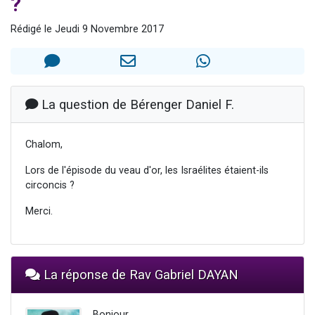
?
Il reste 49 places pour étudier en groupe sur Zoom
Rédigé le Jeudi 9 Novembre 2017
12 nouvelles musiques dans Torah-Box Music
3 personnes viennent de nous rejoindre sur WhatsApp
2 personnes viennent de nous rejoindre sur WhatsApp
2 personnes viennent de nous rejoindre sur WhatsApp
La question de Bérenger Daniel F.
Chalom,
Lors de l'épisode du veau d'or, les Israélites étaient-ils
circoncis ?
Merci.
La réponse de Rav Gabriel DAYAN
Bonjour,