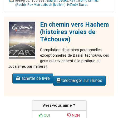
Mékorot / Sources :
Baalei Tossfot
,
Rav Chlomo Its'haki
(Rachi)
,
Rav Meïr Leibush (Malbim)
,
Hé'mèk Davar
.
En chemin vers Hachem
(histoires vraies de
Téchouva)
Compilation d'histoires personnelles
exceptionnelles de Baalei Téchouva, ces
gens qui reviennent à la pratique du
Judaïsme, par milliers !
acheter ce livre
télécharger sur iTunes
Avez-vous aimé ?
OUI
NON