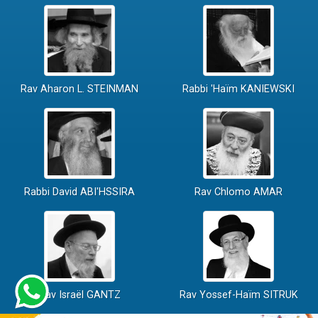
Rav Aharon L. STEINMAN
Rabbi 'Haïm KANIEWSKI
Rabbi David ABI'HSSIRA
Rav Chlomo AMAR
Rav Israël GANTZ
Rav Yossef-Haïm SITRUK