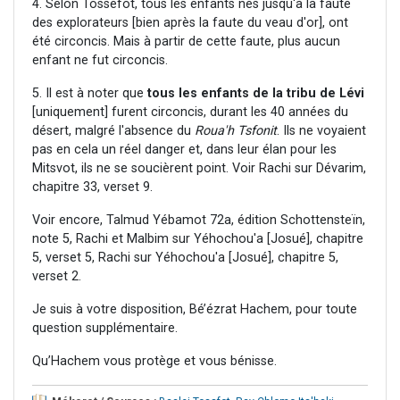
4. Selon Tossefot, tous les enfants nés jusqu'à la faute
des explorateurs [bien après la faute du veau d'or], ont
été circoncis. Mais à partir de cette faute, plus aucun
enfant ne fut circoncis.
5. Il est à noter que
tous les enfants de la tribu de Lévi
[uniquement] furent circoncis, durant les 40 années du
désert, malgré l'absence du
Roua'h Tsfonit
. Ils ne voyaient
pas en cela un réel danger et, dans leur élan pour les
Mitsvot, ils ne se soucièrent point. Voir Rachi sur Dévarim,
chapitre 33, verset 9.
Voir encore, Talmud Yébamot 72a, édition Schottensteïn,
note 5, Rachi et Malbim sur Yéhochou'a [Josué], chapitre
5, verset 5, Rachi sur Yéhochou'a [Josué], chapitre 5,
verset 2.
Je suis à votre disposition, Bé’ézrat Hachem, pour toute
question supplémentaire.
Qu’Hachem vous protège et vous bénisse.