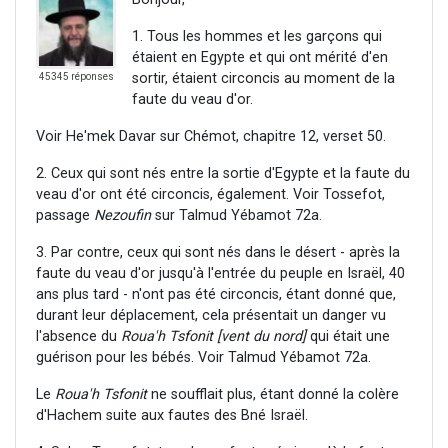
1. Tous les hommes et les garçons qui
étaient en Egypte et qui ont mérité d'en
sortir, étaient circoncis au moment de la
45345 réponses
faute du veau d'or.
Voir He'mek Davar sur Chémot, chapitre 12, verset 50.
2. Ceux qui sont nés entre la sortie d'Egypte et la faute du
veau d'or ont été circoncis, également. Voir Tossefot,
passage
Nezoufin
sur Talmud Yébamot 72a.
3. Par contre, ceux qui sont nés dans le désert - après la
faute du veau d'or jusqu'à l'entrée du peuple en Israël, 40
ans plus tard - n'ont pas été circoncis, étant donné que,
durant leur déplacement, cela présentait un danger vu
l'absence du
Roua'h Tsfonit
[vent du nord]
qui était une
guérison pour les bébés. Voir Talmud Yébamot 72a.
Le
Roua'h Tsfonit
ne soufflait plus, étant donné la colère
d'Hachem suite aux fautes des Bné Israël.