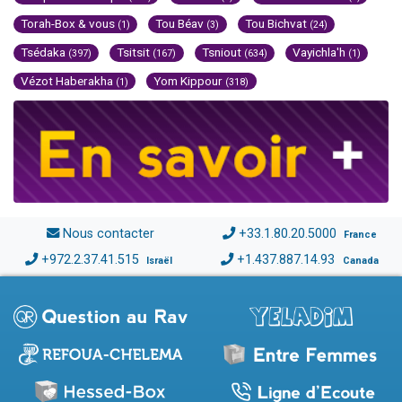
Torah-Box & vous
Tou Béav
Tou Bichvat
(1)
(3)
(24)
Tsédaka
Tsitsit
Tsniout
Vayichla'h
(397)
(167)
(634)
(1)
Vézot Haberakha
Yom Kippour
(1)
(318)
Nous contacter
+33.1.80.20.5000
France
+972.2.37.41.515
+1.437.887.14.93
Israël
Canada