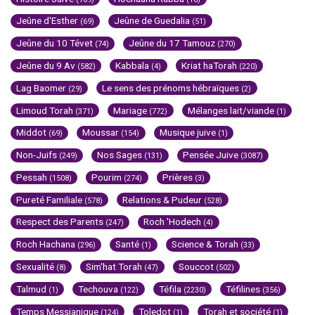
Jeûne d'Esther
Jeûne de Guedalia
(69)
(51)
Jeûne du 10 Tévet
Jeûne du 17 Tamouz
(74)
(270)
Jeûne du 9 Av
Kabbala
Kriat haTorah
(582)
(4)
(220)
Lag Baomer
Le sens des prénoms hébraïques
(29)
(2)
Limoud Torah
Mariage
Mélanges lait/viande
(371)
(772)
(1)
Middot
Moussar
Musique juive
(69)
(154)
(1)
Non-Juifs
Nos Sages
Pensée Juive
(249)
(131)
(3087)
Pessah
Pourim
Prières
(1508)
(274)
(3)
Pureté Familiale
Relations & Pudeur
(578)
(528)
Respect des Parents
Roch 'Hodech
(247)
(4)
Roch Hachana
Santé
Science & Torah
(296)
(1)
(33)
Sexualité
Sim'hat Torah
Souccot
(8)
(47)
(502)
Talmud
Techouva
Téfila
Téfilines
(1)
(122)
(2230)
(356)
Temps Messianique
Toledot
Torah et société
(124)
(1)
(1)