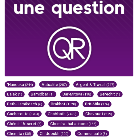
'Hanouka
Actualité
Argent & Travail
(244)
(287)
(747)
Balak
Bamidbar
Bar-Mitsva
Berechit
(1)
(1)
(118)
(1)
Beth-Hamikdach
Brakhot
Brit-Mila
(6)
(1520)
(176)
Cacheroute
Chabbath
Chavouot
(3703)
(2429)
(219)
Chémini Atseret
Chemirat haLachone
(5)
(188)
Chemita
Chiddoukh
Communauté
(135)
(200)
(3)