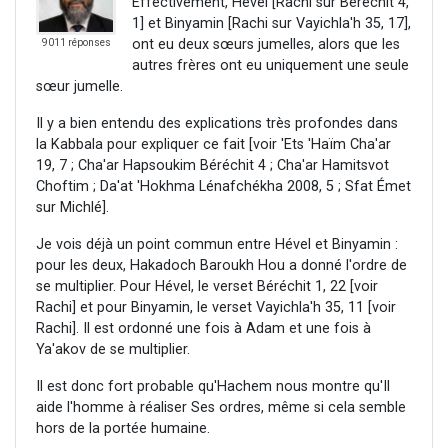
Effectivement, Hével [Rachi sur Béréchit 4,
1] et Binyamin [Rachi sur Vayichla'h 35, 17],
ont eu deux sœurs jumelles, alors que les
9011 réponses
autres frères ont eu uniquement une seule
sœur jumelle.
Il y a bien entendu des explications très profondes dans
la Kabbala pour expliquer ce fait [voir 'Ets 'Haïm Cha'ar
19, 7 ; Cha'ar Hapsoukim Béréchit 4 ; Cha'ar Hamitsvot
Choftim ; Da'at 'Hokhma Lénafchékha 2008, 5 ; Sfat Émet
sur Michlé].
Je vois déjà un point commun entre Hével et Binyamin :
pour les deux, Hakadoch Baroukh Hou a donné l'ordre de
se multiplier. Pour Hével, le verset Béréchit 1, 22 [voir
Rachi] et pour Binyamin, le verset Vayichla'h 35, 11 [voir
Rachi]. Il est ordonné une fois à Adam et une fois à
Ya'akov de se multiplier.
Il est donc fort probable qu'Hachem nous montre qu'Il
aide l'homme à réaliser Ses ordres, même si cela semble
hors de la portée humaine.