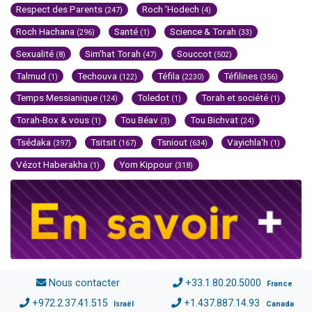
Respect des Parents
Roch 'Hodech
(247)
(4)
Roch Hachana
Santé
Science & Torah
(296)
(1)
(33)
Sexualité
Sim'hat Torah
Souccot
(8)
(47)
(502)
Talmud
Techouva
Téfila
Téfilines
(1)
(122)
(2230)
(356)
Temps Messianique
Toledot
Torah et société
(124)
(1)
(1)
Torah-Box & vous
Tou Béav
Tou Bichvat
(1)
(3)
(24)
Tsédaka
Tsitsit
Tsniout
Vayichla'h
(397)
(167)
(634)
(1)
Vézot Haberakha
Yom Kippour
(1)
(318)
Nous contacter
+33.1.80.20.5000
France
+972.2.37.41.515
+1.437.887.14.93
Israël
Canada