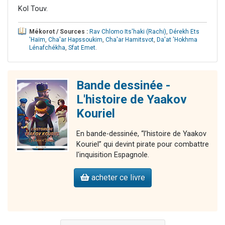
Kol Touv.
Mékorot / Sources :
Rav Chlomo Its'haki (Rachi)
,
Dérekh Ets
'Haïm
,
Cha'ar Hapssoukim
,
Cha'ar Hamitsvot
,
Da'at 'Hokhma
Lénafchékha
,
Sfat Emet
.
Bande dessinée -
L'histoire de Yaakov
Kouriel
En bande-dessinée, “l’histoire de Yaakov
Kouriel” qui devint pirate pour combattre
l'inquisition Espagnole.
acheter ce livre