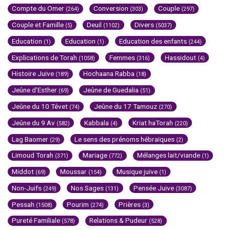
Compte du Omer
Conversion
Couple
(264)
(303)
(297)
Couple et Famille
Deuil
Divers
(5)
(1102)
(5037)
Education
Education
Education des enfants
(1)
(1)
(244)
Explications de Torah
Femmes
Hassidout
(1058)
(316)
(4)
Histoire Juive
Hochaana Rabba
(189)
(18)
Jeûne d'Esther
Jeûne de Guedalia
(69)
(51)
Jeûne du 10 Tévet
Jeûne du 17 Tamouz
(74)
(270)
Jeûne du 9 Av
Kabbala
Kriat haTorah
(582)
(4)
(220)
Lag Baomer
Le sens des prénoms hébraïques
(29)
(2)
Limoud Torah
Mariage
Mélanges lait/viande
(371)
(772)
(1)
Middot
Moussar
Musique juive
(69)
(154)
(1)
Non-Juifs
Nos Sages
Pensée Juive
(249)
(131)
(3087)
Pessah
Pourim
Prières
(1508)
(274)
(3)
Pureté Familiale
Relations & Pudeur
(578)
(528)