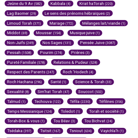
Jeûne du 9 Av
Kabbala
Kriat haTorah
(582)
(4)
(220)
Lag Baomer
Le sens des prénoms hébraïques
(29)
(2)
Limoud Torah
Mariage
Mélanges lait/viande
(371)
(772)
(1)
Middot
Moussar
Musique juive
(69)
(154)
(1)
Non-Juifs
Nos Sages
Pensée Juive
(249)
(131)
(3087)
Pessah
Pourim
Prières
(1508)
(274)
(3)
Pureté Familiale
Relations & Pudeur
(578)
(528)
Respect des Parents
Roch 'Hodech
(247)
(4)
Roch Hachana
Santé
Science & Torah
(296)
(1)
(33)
Sexualité
Sim'hat Torah
Souccot
(8)
(47)
(502)
Talmud
Techouva
Téfila
Téfilines
(1)
(122)
(2230)
(356)
Temps Messianique
Toledot
Torah et société
(124)
(1)
(1)
Torah-Box & vous
Tou Béav
Tou Bichvat
(1)
(3)
(24)
Tsédaka
Tsitsit
Tsniout
Vayichla'h
(397)
(167)
(634)
(1)