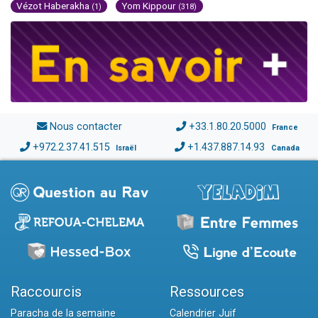
Vézot Haberakha
Yom Kippour
(1)
(318)
Nous contacter
+33.1.80.20.5000
France
+972.2.37.41.515
+1.437.887.14.93
Israël
Canada
Raccourcis
Ressources
Paracha de la semaine
Calendrier Juif