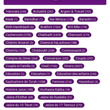
'Hanouka
Actualité
Argent & Travail
(244)
(287)
(747)
Balak
Bamidbar
Bar-Mitsva
Berechit
(1)
(1)
(118)
(1)
Beth-Hamikdach
Brakhot
Brit-Mila
(6)
(1520)
(176)
Cacheroute
Chabbath
Chavouot
(3703)
(2429)
(219)
Chémini Atseret
Chemirat haLachone
(5)
(188)
Chemita
Chiddoukh
Communauté
(135)
(200)
(3)
Compte du Omer
Conversion
Couple
(264)
(303)
(297)
Couple et Famille
Deuil
Divers
(5)
(1102)
(5037)
Education
Education
Education des enfants
(1)
(1)
(244)
Explications de Torah
Femmes
Hassidout
(1058)
(316)
(4)
Histoire Juive
Hochaana Rabba
(189)
(18)
Jeûne d'Esther
Jeûne de Guedalia
(69)
(51)
Jeûne du 10 Tévet
Jeûne du 17 Tamouz
(74)
(270)