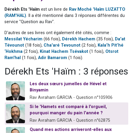
Nouvelle émission radio : Visions de grandeur n°104 : Le Chabbath et le Birkat Hamazone à travers le temps
Dérekh Ets 'Haïm
est un livre de
Rav Moché 'Haïm LUZATTO
61 personnes viennent de demander une bénédiction
(RAM'HAL)
. Il a été mentionné dans 3 réponses différentes du
service "Question au Rav".
Ariel vient de donner son Maasser
Il reste 49 places pour étudier en groupe sur Zoom
D'autres de ses livres ont également été cités, comme :
Messilat Yécharim
(66 fois),
Dérekh Hachem
(35 fois),
Da'at
Eva vient de donner son Maasser
Tévounot
(18 fois),
Cha'aré Tevounot
(2 fois),
Kala’h Pit’hé
‘Hokhma
(2 fois),
Kinat Hachem Tsévakot
(1 fois),
Otsrot
Ram'hal
(1 fois),
Adir Bamarom
(1 fois).
Dérekh Ets 'Haïm : 3 réponses
Les deux sœurs jumelles de Hével et
Binyamin
Rav Avraham GARCIA - Question n°105906
Si le 'Hamets est comparé à l'orgueil,
pourquoi manger du pain l'année ?
Rav Avraham GARCIA - Question n°62875
Quand mes actions arriveront-elles aux