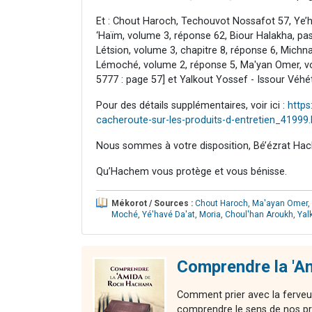
Et : Chout Haroch, Techouvot Nossafot 57, Ye’h
‘Haïm, volume 3, réponse 62, Biour Halakha, pas
Létsion, volume 3, chapitre 8, réponse 6, Michna
Lémoché, volume 2, réponse 5, Ma'yan Omer, vol
5777 : page 57] et Yalkout Yossef - Issour Véhé
Pour des détails supplémentaires, voir ici :
http
cacheroute-sur-les-produits-d-entretien_41999
Nous sommes à votre disposition, Bé’ézrat Hac
Qu’Hachem vous protège et vous bénisse.
Mékorot / Sources :
Chout Haroch
,
Ma'ayan Omer
,
Moché
,
Yé'havé Da'at
,
Moria
,
Choul'han Aroukh
,
Yal
Comprendre la 'A
Comment prier avec la ferveu
comprendre le sens de nos pr