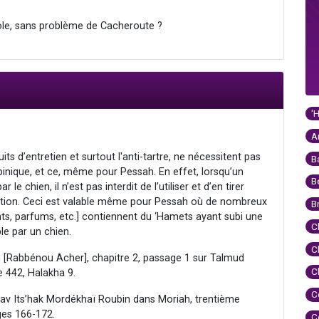
role, sans problème de Cacheroute ?
'
A
its d’entretien et surtout l'anti-tartre, ne nécessitent pas
B
bbinique, et ce, même pour Pessah. En effet, lorsqu’un
B
e chien, il n’est pas interdit de l’utiliser et d’en tirer
tention. Ceci est valable même pour Pessah où de nombreux
B
ts, parfums, etc.] contiennent du ‘Hamets ayant subi une
C
le par un chien.
C
h [Rabbénou Acher], chapitre 2, passage 1 sur Talmud
C
e 442, Halakha 9.
C
Rav Its’hak Mordékhaï Roubin dans Moriah, trentième
ges 166-172.
C