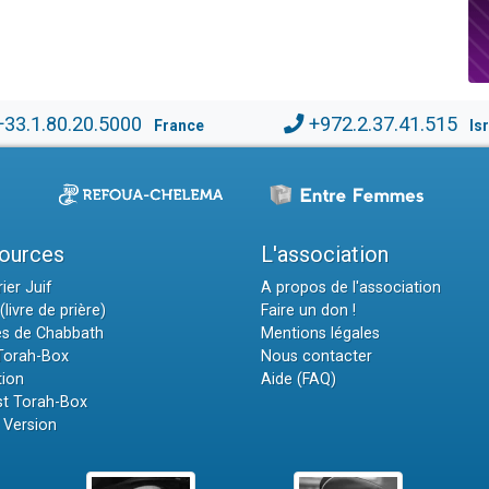
+33.1.80.20.5000
+972.2.37.41.515
France
Is
ources
L'association
ier Juif
A propos de l'association
(livre de prière)
Faire un don !
es de Chabbath
Mentions légales
 Torah-Box
Nous contacter
tion
Aide (FAQ)
t Torah-Box
 Version