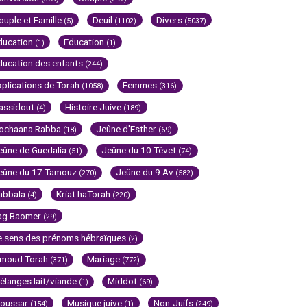
ouple et Famille
Deuil
Divers
(5)
(1102)
(5037)
ducation
Education
(1)
(1)
ducation des enfants
(244)
xplications de Torah
Femmes
(1058)
(316)
assidout
Histoire Juive
(4)
(189)
ochaana Rabba
Jeûne d'Esther
(18)
(69)
eûne de Guedalia
Jeûne du 10 Tévet
(51)
(74)
eûne du 17 Tamouz
Jeûne du 9 Av
(270)
(582)
abbala
Kriat haTorah
(4)
(220)
ag Baomer
(29)
e sens des prénoms hébraïques
(2)
imoud Torah
Mariage
(371)
(772)
élanges lait/viande
Middot
(1)
(69)
oussar
Musique juive
Non-Juifs
(154)
(1)
(249)