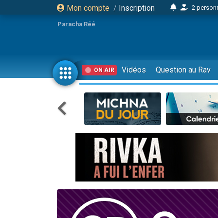
Mon compte
/
Inscription
2 personn
17 personnes
Paracha Réé
4 personnes 
Il reste 
23 person
Vidéos
Question au Rav
ON AIR
Eva vient de
4 personnes 
3 personnes 
3 personn
Odaya vient 
2 personnes 
13 personnes
12 nouve
30 perso
Il reste 