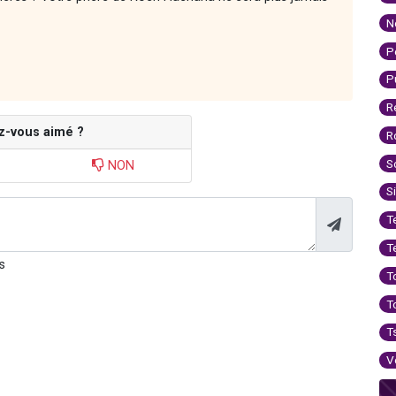
N
P
P
R
z-vous aimé ?
R
S
NON
S
T
T
s
T
T
T
V