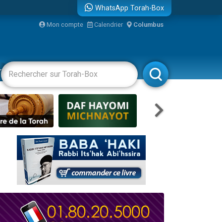
WhatsApp Torah-Box
Mon compte
Calendrier
Columbus
bre
racha
Divertissements
Livres
Rabbanim