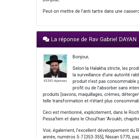
Peut-on mettre de l'anti tartre dans une casse
La réponse de Rav Gabriel DAYAN
Bonjour,
Selon la Halakha stricte, les produ
la surveillance d’une autorité ra
produit n’est pas consommable par l
45345 réponses
profit ou de l'absorber sans in
produits [savons, maquillages, crèmes, détergen
telle transformation et n’étant plus consommab
Ceci est mentionné, explicitement, dans le Roc
Pessa’him et dans le Choul'han ‘Aroukh, chapitr
Voir, également, l’excellent développement du 
année, numéros 5-7 [353-355], Nissan 5770, pa