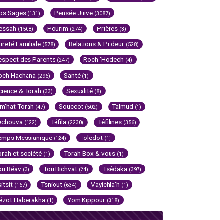
os Sages
Pensée Juive
(131)
(3087)
essah
Pourim
Prières
(1508)
(274)
(3)
ureté Familiale
Relations & Pudeur
(578)
(528)
espect des Parents
Roch 'Hodech
(247)
(4)
och Hachana
Santé
(296)
(1)
cience & Torah
Sexualité
(33)
(8)
im'hat Torah
Souccot
Talmud
(47)
(502)
(1)
echouva
Téfila
Téfilines
(122)
(2230)
(356)
emps Messianique
Toledot
(124)
(1)
orah et société
Torah-Box & vous
(1)
(1)
ou Béav
Tou Bichvat
Tsédaka
(3)
(24)
(397)
sitsit
Tsniout
Vayichla'h
(167)
(634)
(1)
ézot Haberakha
Yom Kippour
(1)
(318)