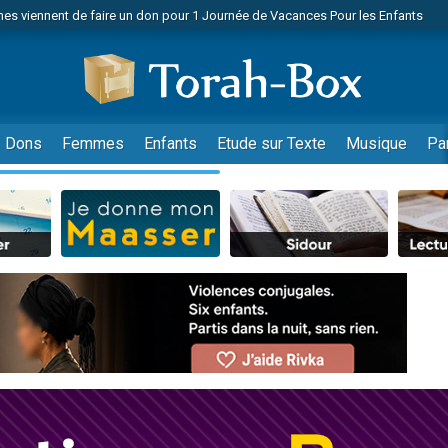
es viennent de faire un don pour 1 Journée de Vacances Pour les Enfants
 viennent de demander une bénédiction
viennent de nous rejoindre sur WhatsApp
49 places pour étudier en groupe sur Zoom
nes viennent de faire un don pour Diane, 80 ans, dans un appartement insalu
Dons
Femmes
Enfants
Etude sur Texte
Musique
Pa
 donner son Maasser
viennent de nous rejoindre sur WhatsApp
viennent de nous rejoindre sur WhatsApp
es viennent de faire un don pour 5 jours de vacances aux Orphelins
de donner son Maasser
viennent de nous rejoindre sur WhatsApp
 viennent de demander une bénédiction
lles musiques dans Torah-Box Music
nnes viennent de faire un don pour Sauvez la jambe de Yohan
49 places pour étudier en groupe sur Zoom