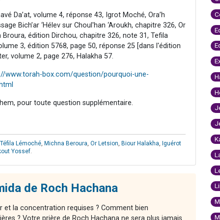
C
avé Da’at, volume 4, réponse 43, Igrot Moché, Ora’h
sage Bich’ar ‘Hélev sur Choul'han ‘Aroukh, chapitre 326, Or
E
 Broura, édition Dirchou, chapitre 326, note 31, Tefila
E
ume 3, édition 5768, page 50, réponse 25 [dans l'édition
ter, volume 2, page 276, Halakha 57.
E
s://www.torah-box.com/question/pourquoi-une-
H
.html
H
hem, pour toute question supplémentaire.
J
J
K
Téfila Lémoché
,
Michna Beroura
,
Or Letsion
,
Biour Halakha
,
Iguérot
kout Yossef
.
L
L
mida de Roch Hachana
L
M
r et la concentration requises ? Comment bien
M
ières ? Votre prière de Roch Hachana ne sera plus jamais