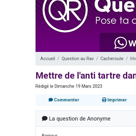
3 personnes 
2 personnes 
3 personnes 
2 nouvel
4 personn
Accueil
Question au Rav
Cacheroute
Me
Mettre de l'anti tartre d
Rédigé le Dimanche 19 Mars 2023
Commenter
Imprimer
La question de Anonyme
Bonjour,