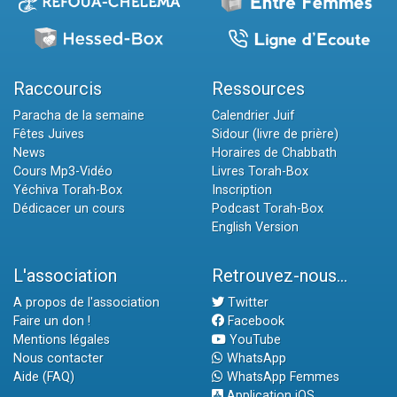
Raccourcis
Ressources
Paracha de la semaine
Calendrier Juif
Fêtes Juives
Sidour (livre de prière)
News
Horaires de Chabbath
Cours Mp3-Vidéo
Livres Torah-Box
Yéchiva Torah-Box
Inscription
Dédicacer un cours
Podcast Torah-Box
English Version
L'association
Retrouvez-nous...
A propos de l'association
Twitter
Faire un don !
Facebook
Mentions légales
YouTube
Nous contacter
WhatsApp
Aide (FAQ)
WhatsApp Femmes
Application iOS