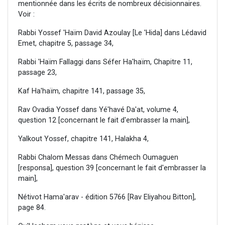
mentionnée dans les écrits de nombreux décisionnaires.
Voir :
Rabbi Yossef 'Haïm David Azoulay [Le 'Hida] dans Lédavid
Emet, chapitre 5, passage 34,
Rabbi 'Haïm Fallaggi dans Séfer Ha'haïm, Chapitre 11,
passage 23,
Kaf Ha'haïm, chapitre 141, passage 35,
Rav Ovadia Yossef dans Yé'havé Da'at, volume 4,
question 12 [concernant le fait d'embrasser la main],
Yalkout Yossef, chapitre 141, Halakha 4,
Rabbi Chalom Messas dans Chémech Oumaguen
[responsa], question 39 [concernant le fait d'embrasser la
main],
Nétivot Hama'arav - édition 5766 [Rav Eliyahou Bitton],
page 84.