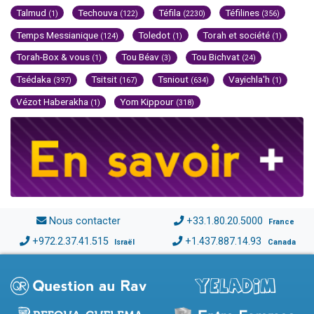
Talmud
Techouva
Téfila
Téfilines
(1)
(122)
(2230)
(356)
Temps Messianique
Toledot
Torah et société
(124)
(1)
(1)
Torah-Box & vous
Tou Béav
Tou Bichvat
(1)
(3)
(24)
Tsédaka
Tsitsit
Tsniout
Vayichla'h
(397)
(167)
(634)
(1)
Vézot Haberakha
Yom Kippour
(1)
(318)
Nous contacter
+33.1.80.20.5000
France
+972.2.37.41.515
+1.437.887.14.93
Israël
Canada