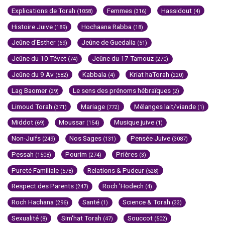
Explications de Torah
Femmes
Hassidout
(1058)
(316)
(4)
Histoire Juive
Hochaana Rabba
(189)
(18)
Jeûne d'Esther
Jeûne de Guedalia
(69)
(51)
Jeûne du 10 Tévet
Jeûne du 17 Tamouz
(74)
(270)
Jeûne du 9 Av
Kabbala
Kriat haTorah
(582)
(4)
(220)
Lag Baomer
Le sens des prénoms hébraïques
(29)
(2)
Limoud Torah
Mariage
Mélanges lait/viande
(371)
(772)
(1)
Middot
Moussar
Musique juive
(69)
(154)
(1)
Non-Juifs
Nos Sages
Pensée Juive
(249)
(131)
(3087)
Pessah
Pourim
Prières
(1508)
(274)
(3)
Pureté Familiale
Relations & Pudeur
(578)
(528)
Respect des Parents
Roch 'Hodech
(247)
(4)
Roch Hachana
Santé
Science & Torah
(296)
(1)
(33)
Sexualité
Sim'hat Torah
Souccot
(8)
(47)
(502)