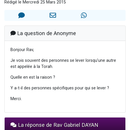
Rédigé le Mercredi 25 Mars 2015
2 personnes viennent de nous rejoindre sur WhatsApp
2 nouvelles musiques dans Torah-Box Music
3 personnes viennent de nous rejoindre sur WhatsApp
8 personnes viennent de faire un don pour Tsédaka : pauvres d'Israel
La question de Anonyme
2 personnes viennent de faire un don pour 1 Journée de Vacances Pour les Enfants
Bonjour Rav,
Je vois souvent des personnes se lever lorsqu'une autre
est appelée à la Torah.
Quelle en est la raison ?
Y a-t-il des personnes spécifiques pour qui se lever ?
Merci.
La réponse de Rav Gabriel DAYAN