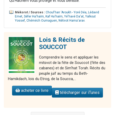
Qu'Hachem vous protège et vous bénisse.
Mékorot / Sources :
Choul'han 'Aroukh - Yoré Déa
,
Lédavid
Emet
,
Séfer Ha'haïm
,
Kaf Ha'haïm
,
Yé'havé Da'at
,
Yalkout
Yossef
,
Chéméch Oumaguen
,
Nétivot Hama'arav
.
Lois & Récits de
SOUCCOT
Comprendre le sens et appliquer les
mitsvot de la fête de Souccot (fête des
cabanes) et de Sim'hat Torah. Récits du
peuple juif au temps du Beth-
Hamikdach, lois du Etrog, de la Soucca,...
acheter ce livre
télécharger sur iTunes