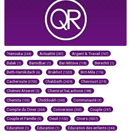
'Hanouka
Actualité
Argent & Travail
(244)
(287)
(747)
Balak
Bamidbar
Bar-Mitsva
Berechit
(1)
(1)
(118)
(1)
Beth-Hamikdach
Brakhot
Brit-Mila
(6)
(1520)
(176)
Cacheroute
Chabbath
Chavouot
(3703)
(2429)
(219)
Chémini Atseret
Chemirat haLachone
(5)
(188)
Chemita
Chiddoukh
Communauté
(135)
(200)
(3)
Compte du Omer
Conversion
Couple
(264)
(303)
(297)
Couple et Famille
Deuil
Divers
(5)
(1102)
(5037)
Education
Education
Education des enfants
(1)
(1)
(244)