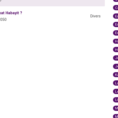
0
C
at Habayit ?
E
Divers
6050
E
E
H
H
J
J
K
L
L
L
M
M