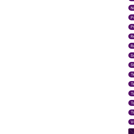
N
P
P
R
R
S
S
T
T
T
T
T
V