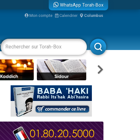
WhatsApp Torah-Box
bre
Mon compte
Calendrier
Columbus
...
vertissements
Livres
Rabbanim