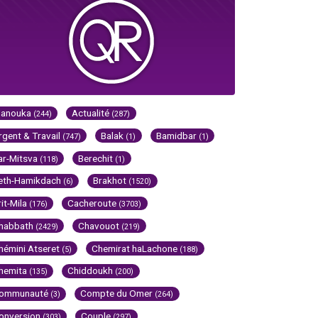
Hanouka
Actualité
(244)
(287)
rgent & Travail
Balak
Bamidbar
(747)
(1)
(1)
ar-Mitsva
Berechit
(118)
(1)
eth-Hamikdach
Brakhot
(6)
(1520)
rit-Mila
Cacheroute
(176)
(3703)
habbath
Chavouot
(2429)
(219)
hémini Atseret
Chemirat haLachone
(5)
(188)
hemita
Chiddoukh
(135)
(200)
ommunauté
Compte du Omer
(3)
(264)
onversion
Couple
(303)
(297)