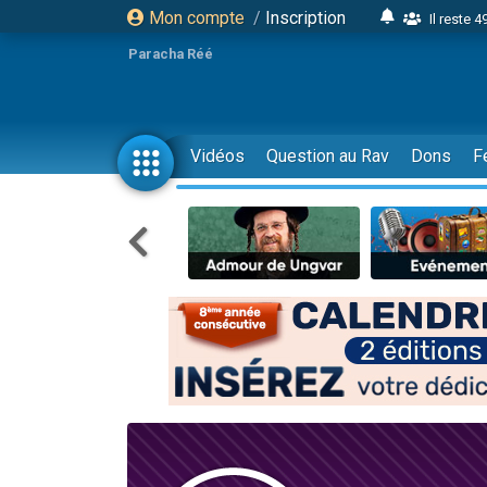
Mon compte
/
Inscription
Il reste 
16 person
Paracha Réé
2 personnes 
6 personnes 
4 personn
Vidéos
Question au Rav
Dons
F
2 personn
17 personnes
4 personnes 
Il reste 
Eva vient de
4 personnes 
3 personnes 
Odaya vient 
3 personn
2 personnes 