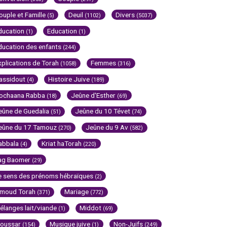
ouple et Famille
Deuil
Divers
(5)
(1102)
(5037)
ducation
Education
(1)
(1)
ducation des enfants
(244)
xplications de Torah
Femmes
(1058)
(316)
assidout
Histoire Juive
(4)
(189)
ochaana Rabba
Jeûne d'Esther
(18)
(69)
eûne de Guedalia
Jeûne du 10 Tévet
(51)
(74)
eûne du 17 Tamouz
Jeûne du 9 Av
(270)
(582)
abbala
Kriat haTorah
(4)
(220)
ag Baomer
(29)
e sens des prénoms hébraïques
(2)
imoud Torah
Mariage
(371)
(772)
élanges lait/viande
Middot
(1)
(69)
oussar
Musique juive
Non-Juifs
(154)
(1)
(249)