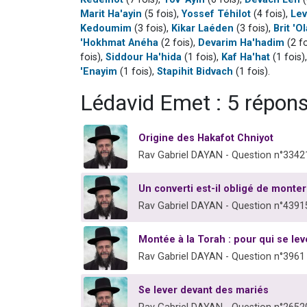
Marit Ha'ayin
(5 fois),
Yossef Téhilot
(4 fois),
Lev
Kedoumim
(3 fois),
Kikar Laéden
(3 fois),
Brit 'O
'Hokhmat Anéha
(2 fois),
Devarim Ha'hadim
(2 fo
fois),
Siddour Ha'hida
(1 fois),
Kaf Ha'hat
(1 fois)
'Enayim
(1 fois),
Stapihit Bidvach
(1 fois).
Lédavid Emet : 5 répon
Origine des Hakafot Chniyot
Rav Gabriel DAYAN - Question n°3342
Un converti est-il obligé de monter
Rav Gabriel DAYAN - Question n°4391
Montée à la Torah : pour qui se lev
Rav Gabriel DAYAN - Question n°3961
Se lever devant des mariés