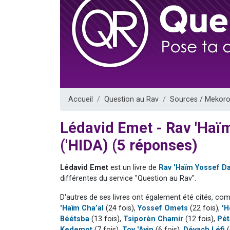
13 personnes
30 perso
Il reste 
12 nouve
29 personnes
Accueil
Question au Rav
Sources / Mekoro
Lédavid Emet - Rav 'Ha
('HIDA) (5 réponses)
Lédavid Emet
est un livre de
Rav 'Haïm Yossef D
différentes du service "Question au Rav".
D'autres de ses livres ont également été cités, co
'Haïm Cha’al
(24 fois),
Yossef Omets
(22 fois),
'H
Béétsba
(13 fois),
Tsiporèn Chamir
(12 fois),
Pét
Kedemot
(7 fois),
Tov 'Ayin
(6 fois),
Dévach Léfi
(