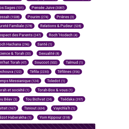
os Sages
Pensée Juive
(131)
(3087)
essah
Pourim
Prières
(1508)
(274)
(3)
ureté Familiale
Relations & Pudeur
(578)
(528)
espect des Parents
Roch 'Hodech
(247)
(4)
och Hachana
Santé
(296)
(1)
cience & Torah
Sexualité
(33)
(8)
im'hat Torah
Souccot
Talmud
(47)
(502)
(1)
echouva
Téfila
Téfilines
(122)
(2230)
(356)
emps Messianique
Toledot
(124)
(1)
orah et société
Torah-Box & vous
(1)
(1)
ou Béav
Tou Bichvat
Tsédaka
(3)
(24)
(397)
sitsit
Tsniout
Vayichla'h
(167)
(634)
(1)
ézot Haberakha
Yom Kippour
(1)
(318)