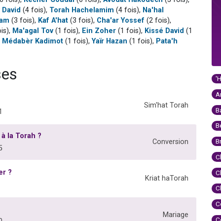
 David
(4 fois),
Torah Hachelamim
(4 fois),
Na'hal
lam
(3 fois),
Kaf A'hat
(3 fois),
Cha'ar Yossef
(2 fois),
is),
Ma'agal Tov
(1 fois),
Ein Zoher
(1 fois),
Kissé David
(1
,
Médabèr Kadimot
(1 fois),
Yaïr Hazan
(1 fois),
Pata'h
ses
'
A
Sim'hat Torah
B
1
B
 à la Torah ?
B
Conversion
5
C
er ?
C
Kriat haTorah
C
C
Mariage
C