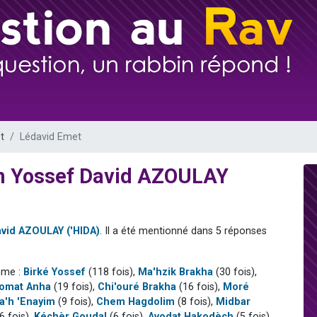
 viennent de demander une bénédiction
nnes viennent de faire un don pour Sauvez la jambe de Yohan
49 places pour étudier en groupe sur Zoom
lles musiques dans Torah-Box Music
 viennent de demander une bénédiction
t
Lédavid Emet
ïm Yossef David AZOULAY
avid AZOULAY ('HIDA)
. Il a été mentionné dans 5 réponses
mme :
Birké Yossef
(118 fois),
Ma'hzik Brakha
(30 fois),
omat Anha
(19 fois),
Chi'ouré Brakha
(16 fois),
Moré
a'h 'Enayim
(9 fois),
Chem Hagdolim
(8 fois),
Midbar
6 fois),
Kéchèr Goudal
(6 fois),
Avodat Hakodèch
(5 fois),