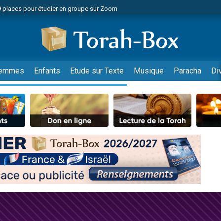
49 places pour étudier en groupe sur Zoom
nes viennent de faire un don pour Diane, 80 ans, dans un appartement insalu
viennent de nous rejoindre sur WhatsApp
viennent de nous rejoindre sur WhatsApp
es viennent de faire un don pour Reloger Rivka, 6 enfants, victime de violences
emmes
Enfants
Etude sur Texte
Musique
Paracha
Di
es viennent de faire un don pour 1 Journée de Vacances Pour les Enfants
 viennent de demander une bénédiction
viennent de nous rejoindre sur WhatsApp
49 places pour étudier en groupe sur Zoom
 donner son Maasser
viennent de nous rejoindre sur WhatsApp
viennent de nous rejoindre sur WhatsApp
de donner son Maasser
es viennent de faire un don pour 5 jours de vacances aux Orphelins
viennent de nous rejoindre sur WhatsApp