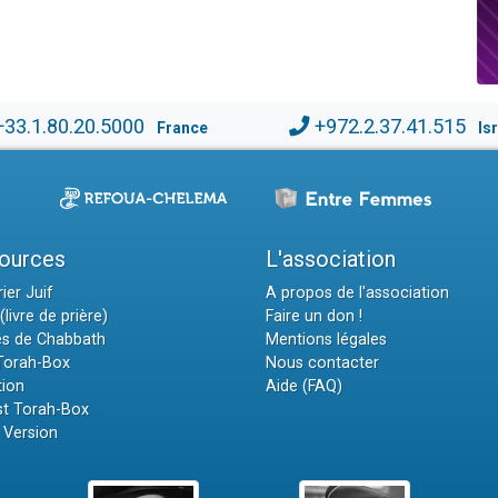
+33.1.80.20.5000
+972.2.37.41.515
France
Is
ources
L'association
ier Juif
A propos de l'association
(livre de prière)
Faire un don !
es de Chabbath
Mentions légales
 Torah-Box
Nous contacter
tion
Aide (FAQ)
t Torah-Box
 Version