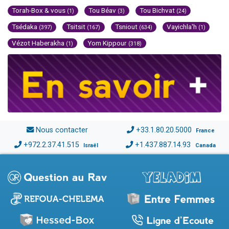
Torah-Box & vous
Tou Béav
Tou Bichvat
(1)
(3)
(24)
Tsédaka
Tsitsit
Tsniout
Vayichla'h
(397)
(167)
(634)
(1)
Vézot Haberakha
Yom Kippour
(1)
(318)
Nous contacter
+33.1.80.20.5000
France
+972.2.37.41.515
+1.437.887.14.93
Israël
Canada