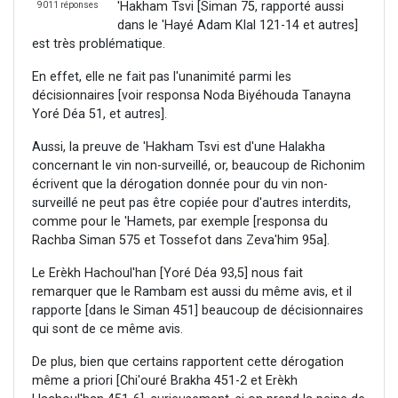
'Hakham Tsvi [Siman 75, rapporté aussi
9011 réponses
dans le 'Hayé Adam Klal 121-14 et autres]
est très problématique.
En effet, elle ne fait pas l'unanimité parmi les
décisionnaires [voir responsa Noda Biyéhouda Tanayna
Yoré Déa 51, et autres].
Aussi, la preuve de 'Hakham Tsvi est d'une Halakha
concernant le vin non-surveillé, or, beaucoup de Richonim
écrivent que la dérogation donnée pour du vin non-
surveillé ne peut pas être copiée pour d'autres interdits,
comme pour le 'Hamets, par exemple [responsa du
Rachba Siman 575 et Tossefot dans Zeva'him 95a].
Le Erèkh Hachoul'han [Yoré Déa 93,5] nous fait
remarquer que le Rambam est aussi du même avis, et il
rapporte [dans le Siman 451] beaucoup de décisionnaires
qui sont de ce même avis.
De plus, bien que certains rapportent cette dérogation
même a priori [Chi'ouré Brakha 451-2 et Erèkh