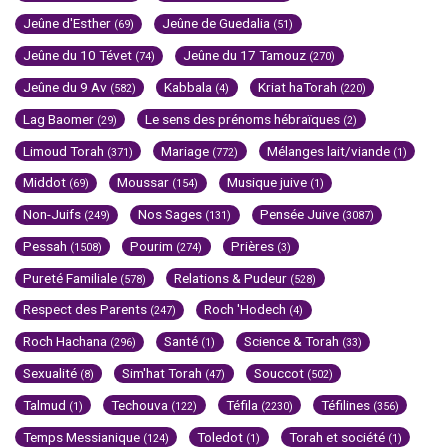
Jeûne d'Esther
Jeûne de Guedalia
(69)
(51)
Jeûne du 10 Tévet
Jeûne du 17 Tamouz
(74)
(270)
Jeûne du 9 Av
Kabbala
Kriat haTorah
(582)
(4)
(220)
Lag Baomer
Le sens des prénoms hébraïques
(29)
(2)
Limoud Torah
Mariage
Mélanges lait/viande
(371)
(772)
(1)
Middot
Moussar
Musique juive
(69)
(154)
(1)
Non-Juifs
Nos Sages
Pensée Juive
(249)
(131)
(3087)
Pessah
Pourim
Prières
(1508)
(274)
(3)
Pureté Familiale
Relations & Pudeur
(578)
(528)
Respect des Parents
Roch 'Hodech
(247)
(4)
Roch Hachana
Santé
Science & Torah
(296)
(1)
(33)
Sexualité
Sim'hat Torah
Souccot
(8)
(47)
(502)
Talmud
Techouva
Téfila
Téfilines
(1)
(122)
(2230)
(356)
Temps Messianique
Toledot
Torah et société
(124)
(1)
(1)