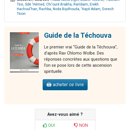
Tsvi
,
Sdé 'Hémed
,
Chi'ouré Brakha
,
Rambam
,
Erekh
Hachoul'han
,
Rachba
,
Noda Biyéhouda
,
'Hayé Adam
,
Dorech
Tsion
.
Guide de la Téchouva
Le premier vrai “Guide de la Téchouva”,
d’après Rav Chlomo Wolbe. Des
réponses concrètes aux questions que
l’on se pose lors de cette ascension
spirituelle.
acheter ce livre
Avez-vous aimé ?
OUI
NON