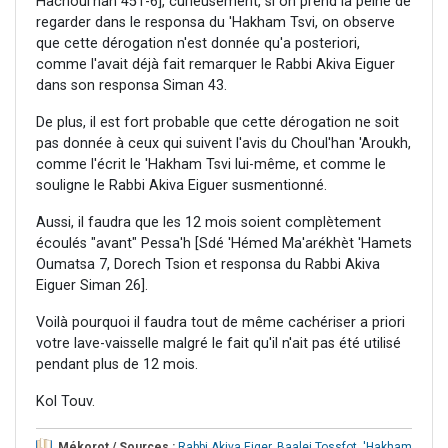
Hachoul'han 451-6], curieusement, si on prend la peine de
regarder dans le responsa du 'Hakham Tsvi, on observe
que cette dérogation n'est donnée qu'a posteriori,
comme l'avait déjà fait remarquer le Rabbi Akiva Eiguer
dans son responsa Siman 43.
De plus, il est fort probable que cette dérogation ne soit
pas donnée à ceux qui suivent l'avis du Choul'han 'Aroukh,
comme l'écrit le 'Hakham Tsvi lui-même, et comme le
souligne le Rabbi Akiva Eiguer susmentionné.
Aussi, il faudra que les 12 mois soient complètement
écoulés "avant" Pessa'h [Sdé 'Hémed Ma'arékhèt 'Hamets
Oumatsa 7, Dorech Tsion et responsa du Rabbi Akiva
Eiguer Siman 26].
Voilà pourquoi il faudra tout de même cachériser a priori
votre lave-vaisselle malgré le fait qu'il n'ait pas été utilisé
pendant plus de 12 mois.
Kol Touv.
Mékorot / Sources :
Rabbi Akiva Eiger
,
Baalei Tossfot
,
'Hakham