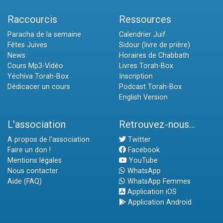
Raccourcis
Ressources
Paracha de la semaine
Calendrier Juif
Fêtes Juives
Sidour (livre de prière)
News
Horaires de Chabbath
Cours Mp3-Vidéo
Livres Torah-Box
Yéchiva Torah-Box
Inscription
Dédicacer un cours
Podcast Torah-Box
English Version
L'association
Retrouvez-nous...
A propos de l'association
Twitter
Faire un don !
Facebook
Mentions légales
YouTube
Nous contacter
WhatsApp
Aide (FAQ)
WhatsApp Femmes
Application iOS
Application Android