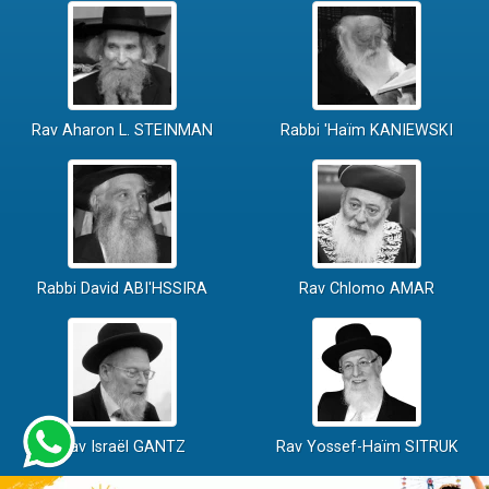
Rav Aharon L. STEINMAN
Rabbi 'Haïm KANIEWSKI
Rabbi David ABI'HSSIRA
Rav Chlomo AMAR
Rav Israël GANTZ
Rav Yossef-Haïm SITRUK