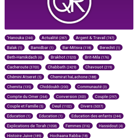
'Hanouka
Actualité
Argent & Travail
(244)
(287)
(747)
Balak
Bamidbar
Bar-Mitsva
Berechit
(1)
(1)
(118)
(1)
Beth-Hamikdach
Brakhot
Brit-Mila
(6)
(1520)
(176)
Cacheroute
Chabbath
Chavouot
(3703)
(2429)
(219)
Chémini Atseret
Chemirat haLachone
(5)
(188)
Chemita
Chiddoukh
Communauté
(135)
(200)
(3)
Compte du Omer
Conversion
Couple
(264)
(303)
(297)
Couple et Famille
Deuil
Divers
(5)
(1102)
(5037)
Education
Education
Education des enfants
(1)
(1)
(244)
Explications de Torah
Femmes
Hassidout
(1058)
(316)
(4)
Histoire Juive
Hochaana Rabba
(189)
(18)