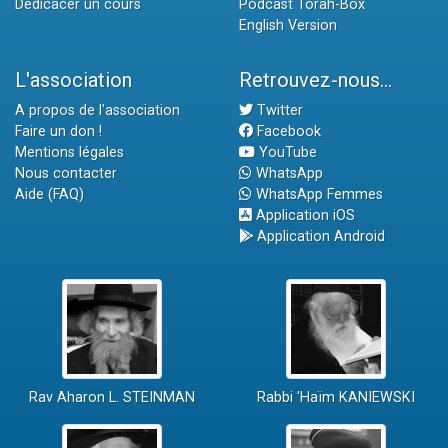
Dédicacer un cours
Podcast Torah-Box
English Version
L'association
Retrouvez-nous...
A propos de l'association
Twitter
Faire un don !
Facebook
Mentions légales
YouTube
Nous contacter
WhatsApp
Aide (FAQ)
WhatsApp Femmes
Application iOS
Application Android
Rav Aharon L. STEINMAN
Rabbi 'Haïm KANIEWSKI