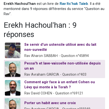
Erekh Hachoul'han
est un livre de
Rav Its’hak Taïeb
. Il a été
6 personnes viennent de nous rejoindre sur WhatsApp
mentionné dans 9 réponses différentes du service "Question au
4 personnes viennent de faire un don pour Reloger Rivka, 6 enfants, victime de violences...
Rav".
2 personnes viennent de faire un don pour 1 Journée de Vacances Pour les Enfants
Erekh Hachoul'han : 9
4 personnes viennent de nous rejoindre sur WhatsApp
réponses
3 nouvelles musiques dans Torah-Box Music
Se servir d'un ustensile utilisé avec du lait
non-surveillé
Rav Aharon SABBAH - Question n°45894
Pessa'h et lave-vaisselle non-utilisée depuis
un an
Rav Avraham GARCIA - Question n°403
Comment agir face à un enfant Cohen ou
Lévy qui monte à la Torah ?
Rav David COHEN - Question n°69121
Porter un habit avec une croix