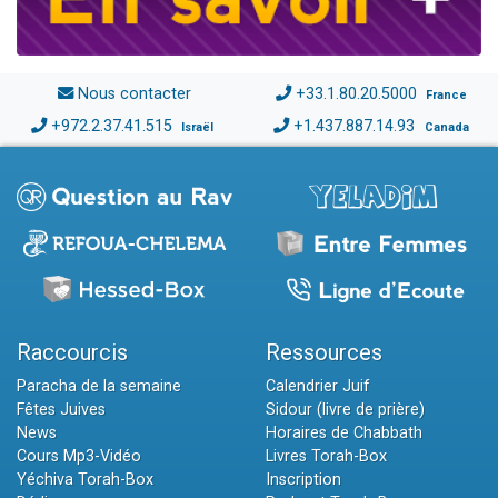
Nous contacter
+33.1.80.20.5000
France
+972.2.37.41.515
+1.437.887.14.93
Israël
Canada
Raccourcis
Ressources
Paracha de la semaine
Calendrier Juif
Fêtes Juives
Sidour (livre de prière)
News
Horaires de Chabbath
Cours Mp3-Vidéo
Livres Torah-Box
Yéchiva Torah-Box
Inscription