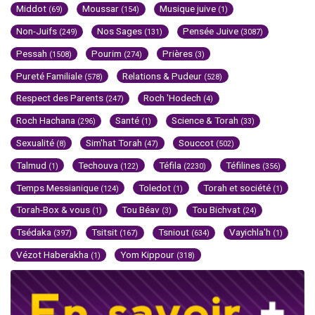
Middot
Moussar
Musique juive
(69)
(154)
(1)
Non-Juifs
Nos Sages
Pensée Juive
(249)
(131)
(3087)
Pessah
Pourim
Prières
(1508)
(274)
(3)
Pureté Familiale
Relations & Pudeur
(578)
(528)
Respect des Parents
Roch 'Hodech
(247)
(4)
Roch Hachana
Santé
Science & Torah
(296)
(1)
(33)
Sexualité
Sim'hat Torah
Souccot
(8)
(47)
(502)
Talmud
Techouva
Téfila
Téfilines
(1)
(122)
(2230)
(356)
Temps Messianique
Toledot
Torah et société
(124)
(1)
(1)
Torah-Box & vous
Tou Béav
Tou Bichvat
(1)
(3)
(24)
Tsédaka
Tsitsit
Tsniout
Vayichla'h
(397)
(167)
(634)
(1)
Vézot Haberakha
Yom Kippour
(1)
(318)