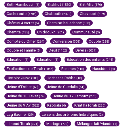
Beth-Hamikdach
Brakhot
Brit-Mila
(6)
(1520)
(176)
Cacheroute
Chabbath
Chavouot
(3703)
(2429)
(219)
Chémini Atseret
Chemirat haLachone
(5)
(188)
Chemita
Chiddoukh
Communauté
(135)
(201)
(3)
Compte du Omer
Conversion
Couple
(264)
(303)
(298)
Couple et Famille
Deuil
Divers
(5)
(1102)
(5037)
Education
Education
Education des enfants
(1)
(1)
(244)
Explications de Torah
Femmes
Hassidout
(1058)
(316)
(4)
Histoire Juive
Hochaana Rabba
(189)
(18)
Jeûne d'Esther
Jeûne de Guedalia
(69)
(51)
Jeûne du 10 Tévet
Jeûne du 17 Tamouz
(74)
(270)
Jeûne du 9 Av
Kabbala
Kriat haTorah
(582)
(4)
(220)
Lag Baomer
Le sens des prénoms hébraïques
(29)
(2)
Limoud Torah
Mariage
Mélanges lait/viande
(371)
(772)
(1)