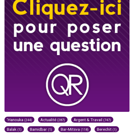
'Hanouka
Actualité
Argent & Travail
(244)
(287)
(747)
Balak
Bamidbar
Bar-Mitsva
Berechit
(1)
(1)
(118)
(1)