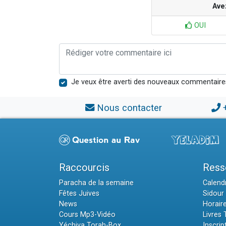
Ave
OUI
Je veux être averti des nouveaux commentaire
Nous contacter
Raccourcis
Ress
Paracha de la semaine
Calendr
Fêtes Juives
Sidour 
News
Horair
Cours Mp3-Vidéo
Livres
Yéchiva Torah-Box
Inscrip