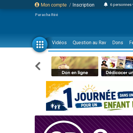
Mon compte
/
Inscription
6 personnes 
4 personn
Paracha Réé
2 personn
17 personnes
4 personnes 
Vidéos
Question au Rav
Dons
F
Il reste 
23 person
Eva vient de
4 personnes 
3 personnes 
3 personn
Odaya vient 
13 personnes
2 personnes 
30 perso