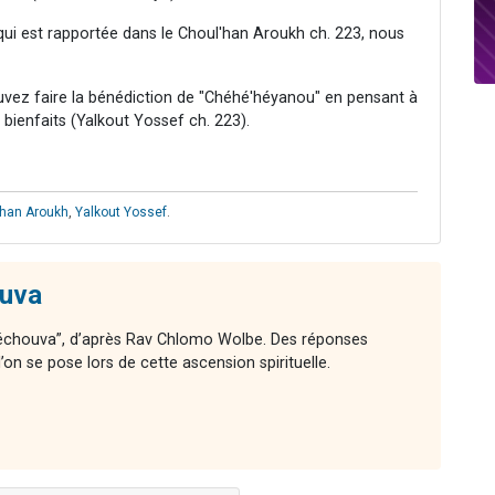
qui est rapportée dans le Choul'han Aroukh ch. 223, nous
uvez faire la bénédiction de "Chéhé'héyanou" en pensant à
s bienfaits (Yalkout Yossef ch. 223).
'han Aroukh
,
Yalkout Yossef
.
ouva
 Téchouva”, d’après Rav Chlomo Wolbe. Des réponses
on se pose lors de cette ascension spirituelle.