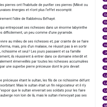
s pierres ont l’habitude de purifier ces pierres (Mikvé ou
C
vaises énergies et n'ont plus l’effet escompté.
E
airement l’idée de Rabbénou Bé’hayé.
E
qui entreposait ses richesses dans un énorme labyrinthe
E
 très difficilement, un peu comme d’une pyramide.
H
vre au milieu de ses richesses et, par crainte de se faire
H
 enferma, mais, pris d’un malaise, ne réussit pas à en sortir
, richissime et seul ! Les jours passaient et sa famille
J
ment, ils réussirent à entrer dans ce domaine interdit et
J
également émerveillés par toutes les richesses accumulées
par une superbe pierre précieuse dont le prix devait
K
L
e précieuse étant le sultan, les fils de ce richissime défunt
L
exorbitant. Mais le sultan était un fin négociateur et il n’y
’espoir que le sultan enverrait ses soldats pour les faire
L
 auberge non loin de là, mais le sultan n’envoyait pas ses
M
M