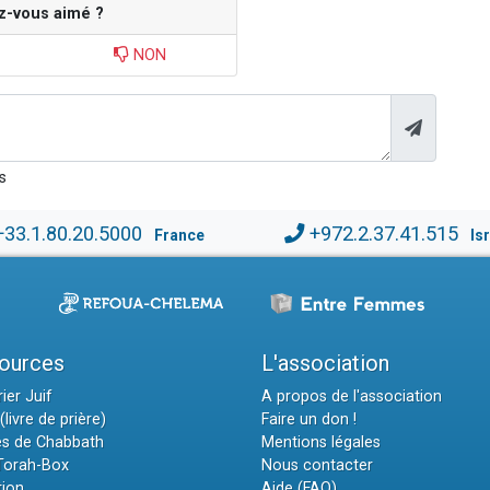
z-vous aimé ?
NON
s
+33.1.80.20.5000
+972.2.37.41.515
France
Is
ources
L'association
ier Juif
A propos de l'association
(livre de prière)
Faire un don !
es de Chabbath
Mentions légales
 Torah-Box
Nous contacter
tion
Aide (FAQ)