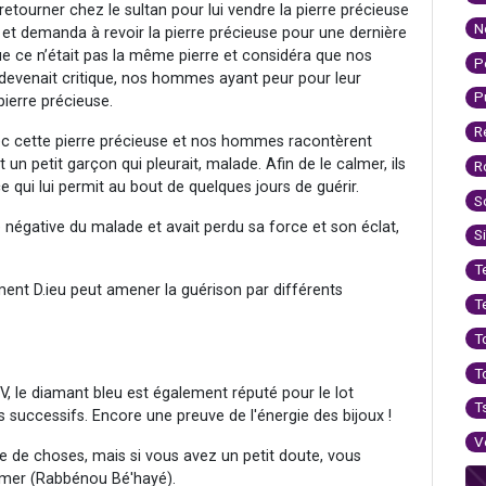
 retourner chez le sultan pour lui vendre la pierre précieuse
N
ut et demanda à revoir la pierre précieuse pour une dernière
que ce n’était pas la même pierre et considéra que nos
P
devenait critique, nos hommes ayant peur pour leur
P
 pierre précieuse.
R
avec cette pierre précieuse et nos hommes racontèrent
it un petit garçon qui pleurait, malade. Afin de le calmer, ils
R
ce qui lui permit au bout de quelques jours de guérir.
S
gie négative du malade et avait perdu sa force et son éclat,
S
T
nt D.ieu peut amener la guérison par différents
T
T
T
V, le diamant bleu est également réputé pour le lot
T
es successifs. Encore une preuve de l'énergie des bijoux !
V
nre de choses, mais si vous avez un petit doute, vous
 mer (Rabbénou Bé'hayé).