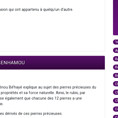
asion qui ont appartenu à quelqu’un d’autre.
'
A
B
m BENHAMOU
B
B
C
nou Bé’hayé explique au sujet des pierres précieuses du
C
opriétés et sa force naturelle. Ainsi, le rubis, par
écise également que chacune des 12 pierres a une
C
s.
C
des dérivés de ces pierres précieuses.
C