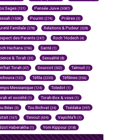
os Sages
Pensée Juive
(131)
(3087)
essah
Pourim
Prières
(1508)
(274)
(3)
ureté Familiale
Relations & Pudeur
(578)
(528)
espect des Parents
Roch 'Hodech
(247)
(4)
och Hachana
Santé
(296)
(1)
cience & Torah
Sexualité
(33)
(8)
im'hat Torah
Souccot
Talmud
(47)
(502)
(1)
echouva
Téfila
Téfilines
(122)
(2230)
(356)
emps Messianique
Toledot
(124)
(1)
orah et société
Torah-Box & vous
(1)
(1)
ou Béav
Tou Bichvat
Tsédaka
(3)
(24)
(397)
sitsit
Tsniout
Vayichla'h
(167)
(634)
(1)
ézot Haberakha
Yom Kippour
(1)
(318)