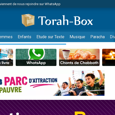
viennent de nous rejoindre sur WhatsApp
es viennent de faire un don pour Reloger Rivka, 6 enfants, victime de violences
es viennent de faire un don pour 1 Journée de Vacances Pour les Enfants
 viennent de demander une bénédiction
viennent de nous rejoindre sur WhatsApp
emmes
Enfants
Etude sur Texte
Musique
Paracha
Di
49 places pour étudier en groupe sur Zoom
nes viennent de faire un don pour Diane, 80 ans, dans un appartement insalu
 donner son Maasser
viennent de nous rejoindre sur WhatsApp
viennent de nous rejoindre sur WhatsApp
es viennent de faire un don pour 5 jours de vacances aux Orphelins
de donner son Maasser
 viennent de demander une bénédiction
viennent de nous rejoindre sur WhatsApp
nnes viennent de faire un don pour Sauvez la jambe de Yohan