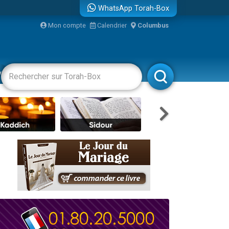
WhatsApp Torah-Box
...
Mon compte
Calendrier
Columbus
vertissements
Livres
Rabbanim
bre