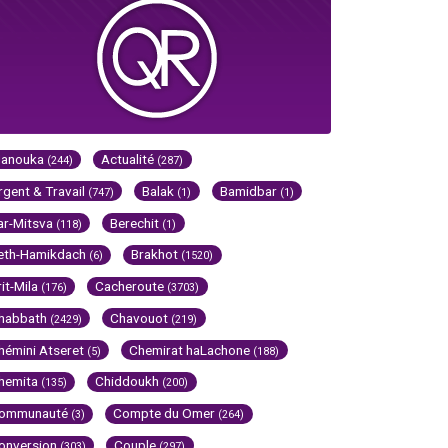
Hanouka
Actualité
(244)
(287)
rgent & Travail
Balak
Bamidbar
(747)
(1)
(1)
ar-Mitsva
Berechit
(118)
(1)
eth-Hamikdach
Brakhot
(6)
(1520)
rit-Mila
Cacheroute
(176)
(3703)
habbath
Chavouot
(2429)
(219)
hémini Atseret
Chemirat haLachone
(5)
(188)
hemita
Chiddoukh
(135)
(200)
ommunauté
Compte du Omer
(3)
(264)
onversion
Couple
(303)
(297)