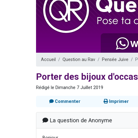
Il reste 
12 nouve
3 personnes 
2 personnes 
2 personnes 
Accueil
Question au Rav
Pensée Juive
P
Porter des bijoux d'occa
Rédigé le Dimanche 7 Juillet 2019
Commenter
Imprimer
La question de Anonyme
Bonjour,