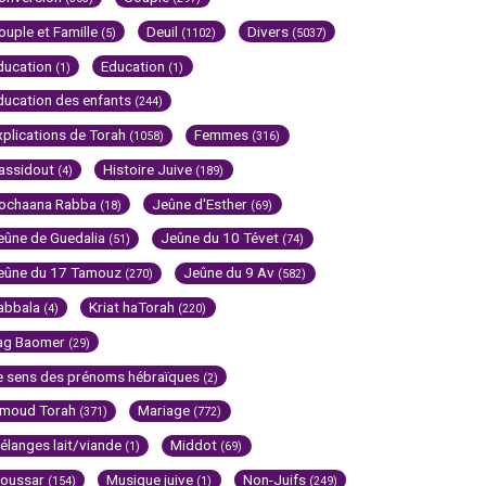
ouple et Famille
Deuil
Divers
(5)
(1102)
(5037)
ducation
Education
(1)
(1)
ducation des enfants
(244)
xplications de Torah
Femmes
(1058)
(316)
assidout
Histoire Juive
(4)
(189)
ochaana Rabba
Jeûne d'Esther
(18)
(69)
eûne de Guedalia
Jeûne du 10 Tévet
(51)
(74)
eûne du 17 Tamouz
Jeûne du 9 Av
(270)
(582)
abbala
Kriat haTorah
(4)
(220)
ag Baomer
(29)
e sens des prénoms hébraïques
(2)
imoud Torah
Mariage
(371)
(772)
élanges lait/viande
Middot
(1)
(69)
oussar
Musique juive
Non-Juifs
(154)
(1)
(249)